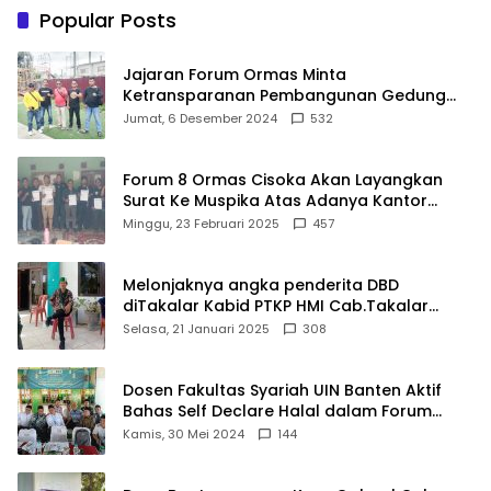
Keluarga
Popular Posts
Jajaran Forum Ormas Minta
Ketransparanan Pembangunan Gedung
Damkar Di Kecamatan Cisoka
Jumat, 6 Desember 2024
532
Forum 8 Ormas Cisoka Akan Layangkan
Surat Ke Muspika Atas Adanya Kantor
Matel di Cisoka
Minggu, 23 Februari 2025
457
Melonjaknya angka penderita DBD
diTakalar Kabid PTKP HMI Cab.Takalar
angkat bicara
Selasa, 21 Januari 2025
308
Dosen Fakultas Syariah UIN Banten Aktif
Bahas Self Declare Halal dalam Forum
Ijtima Ulama MUI
Kamis, 30 Mei 2024
144