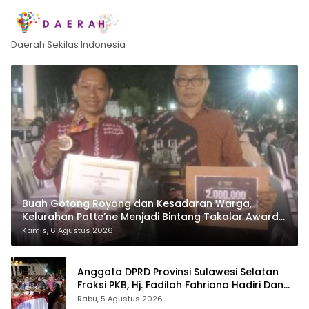
Daerah Sekilas Indonesia
Buah Gotong Royong dan Kesadaran Warga,
Kelurahan Patte’ne Menjadi Bintang Takalar Award
2026
Kamis, 6 Agustus 2026
Anggota DPRD Provinsi Sulawesi Selatan
Fraksi PKB, Hj. Fadilah Fahriana Hadiri Dan
Beri Apresiasi : Takalar Menyalakan Lentera
Rabu, 5 Agustus 2026