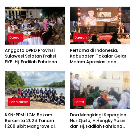
Bintang Takalar Award
Diskon Motor Hingga
2026
Jutaan Rupiah
Daerah
Daerah
Anggota DPRD Provinsi
Pertama di Indonesia,
Sulawesi Selatan Fraksi
Kabupaten Takalar Gelar
PKB, Hj. Fadilah Fahriana
Malam Apresiasi dan
Hadiri Dan Beri Apresiasi :
Inovasi Award 2026:
Takalar Menyalakan
Panggung Penghargaan
Lentera Pengabdian
bagi Pelayan Publik
Melalui Malam Apresiasi
Berprestasi
dan Inovasi Award 2026
Pendidikan
Berita
KKN-PPM UGM Bakam
Doa Mengiringi Kepergian
Bercerita 2026 Tanam
Nur Qaila, H.Hengky Yasin
1.200 Bibit Mangrove di
dan Hj. Fadilah Fahriana
Sungai Layang
Hadir Menguatkan