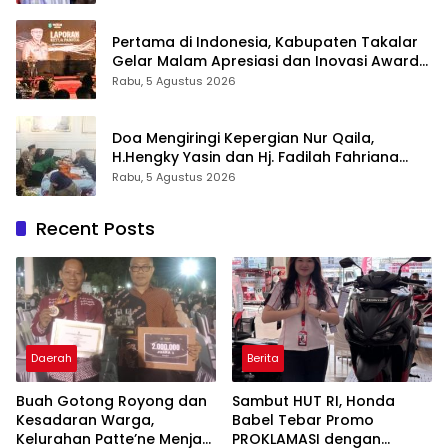
Pengabdian Melalui Malam Apresiasi dan
Inovasi Award 2026
Pertama di Indonesia, Kabupaten Takalar
Gelar Malam Apresiasi dan Inovasi Award
2026: Panggung Penghargaan bagi
Rabu, 5 Agustus 2026
Pelayan Publik Berprestasi
Doa Mengiringi Kepergian Nur Qaila,
H.Hengky Yasin dan Hj. Fadilah Fahriana
Hadir Menguatkan Keluarga
Rabu, 5 Agustus 2026
Recent Posts
Daerah
Berita
Buah Gotong Royong dan
Sambut HUT RI, Honda
Kesadaran Warga,
Babel Tebar Promo
Kelurahan Patte’ne Menjadi
PROKLAMASI dengan