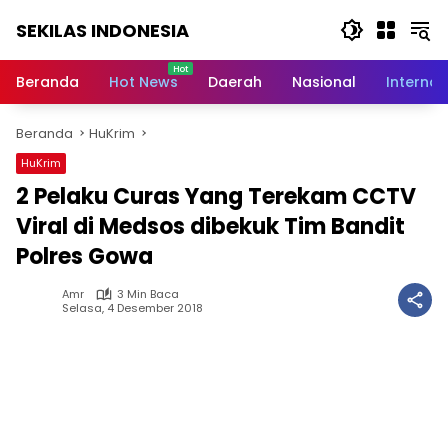
Langsung
SEKILAS INDONESIA
ke
konten
Berita
Terkini,
Beranda
Hot News
Daerah
Nasional
Internas
Breaking
News,
Beranda
HuKrim
Latest
World,
HuKrim
Headlines,
2 Pelaku Curas Yang Terekam CCTV
News
Today
Viral di Medsos dibekuk Tim Bandit
Polres Gowa
Amr
3 Min Baca
Selasa, 4 Desember 2018