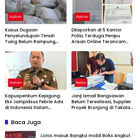
HuKrim
HuKrim
Kasus Dugaan
Dilaporkan di 5 Kantor
Penyelundupan Timah
Polisi, Terduga Penipu
Tuing Belum Rampung,
Arisan Online Terancam
Nama Akbar Kuday Muncul
Hukuman 4 Tahun Penjara
Dalam Informasi
denda Rp.500 Juta
Penyidikan
HuKrim
Berita
Kapuspenkum Kejagung:
Janji Ismail Bangsawan
Eks Jampidsus Febrie Ada
Belum Terealisasi, Supplier
di Indonesia Dalam
Proyek Bronjong di Takalar
Pantauan Penyidik
Tagih Sisa Pembayaran
Rp223 Juta
Baca Juga
Lolos masuk Bangka mobil Boks Angkut