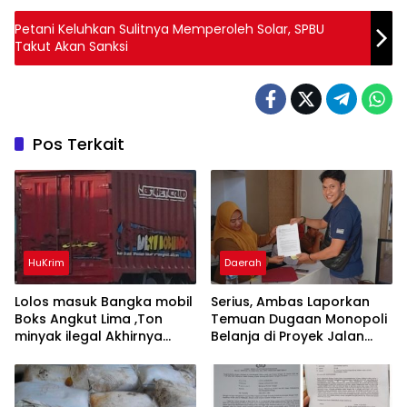
Petani Keluhkan Sulitnya Memperoleh Solar, SPBU
Takut Akan Sanksi
Pos Terkait
HuKrim
Daerah
Lolos masuk Bangka mobil
Serius, Ambas Laporkan
Boks Angkut Lima ,Ton
‎Temuan Dugaan Monopoli
minyak ilegal Akhirnya
Belanja di Proyek Jalan
Diamankan Polisi
Bang Andra 2026