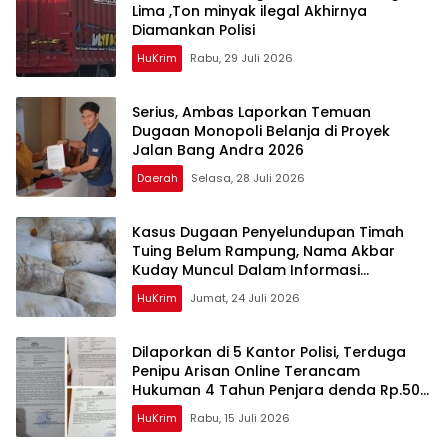
Lima ,Ton minyak ilegal Akhirnya
Diamankan Polisi
HuKrim
Rabu, 29 Juli 2026
Serius, Ambas Laporkan ‎Temuan
Dugaan Monopoli Belanja di Proyek
Jalan Bang Andra 2026
Daerah
Selasa, 28 Juli 2026
Kasus Dugaan Penyelundupan Timah
Tuing Belum Rampung, Nama Akbar
Kuday Muncul Dalam Informasi
Penyidikan
HuKrim
Jumat, 24 Juli 2026
Dilaporkan di 5 Kantor Polisi, Terduga
Penipu Arisan Online Terancam
Hukuman 4 Tahun Penjara denda Rp.500
Juta
HuKrim
Rabu, 15 Juli 2026