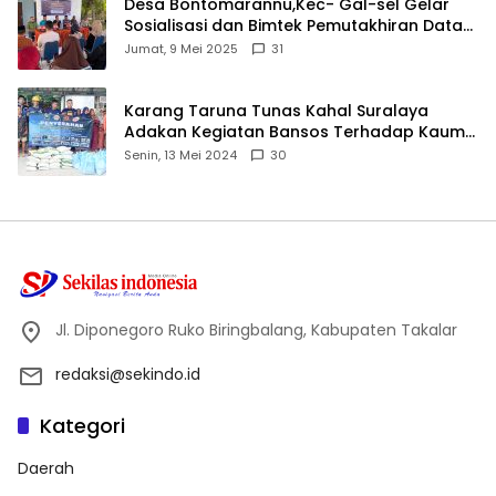
Desa Bontomarannu,Kec- Gal-sel Gelar
Sosialisasi dan Bimtek Pemutakhiran Data
ID
Jumat, 9 Mei 2025
31
Karang Taruna Tunas Kahal Suralaya
Adakan Kegiatan Bansos Terhadap Kaum
Dhuafa dan Anak Yatim-Piatu
Senin, 13 Mei 2024
30
Jl. Diponegoro Ruko Biringbalang, Kabupaten Takalar
redaksi@sekindo.id
Kategori
Daerah