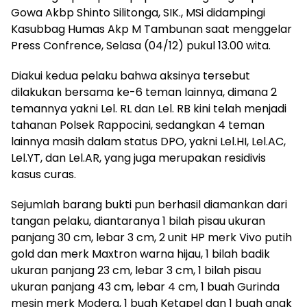
Gowa Akbp Shinto Silitonga, SIK., MSi didampingi
Kasubbag Humas Akp M Tambunan saat menggelar
Press Confrence, Selasa (04/12) pukul 13.00 wita.
Diakui kedua pelaku bahwa aksinya tersebut
dilakukan bersama ke-6 teman lainnya, dimana 2
temannya yakni Lel. RL dan Lel. RB kini telah menjadi
tahanan Polsek Rappocini, sedangkan 4 teman
lainnya masih dalam status DPO, yakni Lel.HI, Lel.AC,
Lel.YT, dan Lel.AR, yang juga merupakan residivis
kasus curas.
Sejumlah barang bukti pun berhasil diamankan dari
tangan pelaku, diantaranya 1 bilah pisau ukuran
panjang 30 cm, lebar 3 cm, 2 unit HP merk Vivo putih
gold dan merk Maxtron warna hijau, 1 bilah badik
ukuran panjang 23 cm, lebar 3 cm, 1 bilah pisau
ukuran panjang 43 cm, lebar 4 cm, 1 buah Gurinda
mesin merk Modera, 1 buah Ketapel dan 1 buah anak