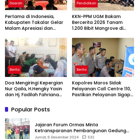
Daerah
Pendidikan
Pertama di Indonesia,
KKN-PPM UGM Bakam
Kabupaten Takalar Gelar
Bercerita 2026 Tanam
Malam Apresiasi dan
1.200 Bibit Mangrove di
Inovasi Award 2026:
Sungai Layang
Panggung Penghargaan
bagi Pelayan Publik
Berprestasi
Berita
Berita
Doa Mengiringi Kepergian
Kapolres Maros Sidak
Nur Qaila, H.Hengky Yasin
Pelayanan Call Centre 110,
dan Hj. Fadilah Fahriana
Pastikan Pelayanan Sigap
Hadir Menguatkan
Dan Humanis
Keluarga
Popular Posts
Jajaran Forum Ormas Minta
Ketransparanan Pembangunan Gedung
Damkar Di Kecamatan Cisoka
Jumat, 6 Desember 2024
532