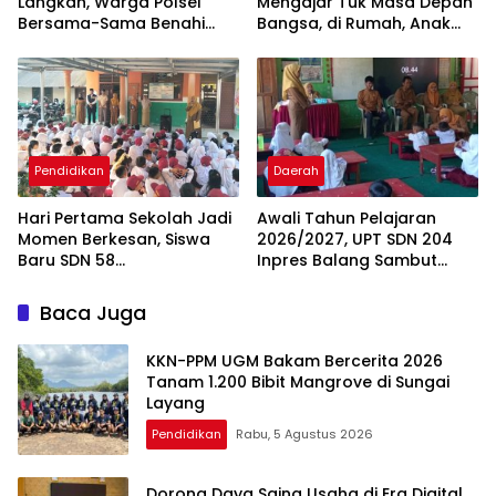
Langkah, Warga Polsel
Mengajar Tuk Masa Depan
Bersama-Sama Benahi
Bangsa, di Rumah, Anak
Lapangan Pa’bundukang
Menunggu Gajinya yang
Sambut HUT RI ke-81
Belum Dibayar
Pendidikan
Daerah
Hari Pertama Sekolah Jadi
Awali Tahun Pelajaran
Momen Berkesan, Siswa
2026/2027, UPT SDN 204
Baru SDN 58
Inpres Balang Sambut
Pangkalpinang Cepat
Siswa Baru dengan MPLS
Beradaptasi
Inspiratif
Baca Juga
KKN-PPM UGM Bakam Bercerita 2026
Tanam 1.200 Bibit Mangrove di Sungai
Layang
Pendidikan
Rabu, 5 Agustus 2026
Dorong Daya Saing Usaha di Era Digital,