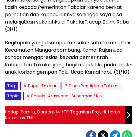
kasih kepada Pemerintah Takalar karena berkat
perhatian dan kepeduliannya sehingga saya bisa
melanjutkan sekolahku di Takalar”, ucap Baim, Rabu
(31/1).
Begitupula yang disampaikan salah satu tokoh aktifis
Kecamatan Mangarabombang, Kamal Rajamuda
sangat mengapresiasi kepada pemerintah
Kabupaten Takalar yang begitu peduli kepada anak-
anak korban gempah Palu, Ucap Kamal rabu (31/10).
Tag:
Bupati Takalar
Dinas Pendidikan Takalar
Topik:
Penulis : Araswandi-Suherman / Rin
Hadapi Pemilu, Danrem 141/TP Tegaskan Prajurit Harus
Netralitas TNI