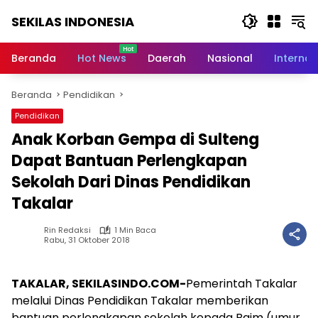
Langsung
SEKILAS INDONESIA
ke
konten
Berita
Terkini,
Beranda
Hot News
Daerah
Nasional
Internas
Breaking
News,
Beranda
Pendidikan
Latest
World,
Pendidikan
Headlines,
Anak Korban Gempa di Sulteng
News
Today
Dapat Bantuan Perlengkapan
Sekolah Dari Dinas Pendidikan
Takalar
Rin Redaksi
1 Min Baca
Rabu, 31 Oktober 2018
TAKALAR, SEKILASINDO.COM-
Pemerintah Takalar
melalui Dinas Pendidikan Takalar memberikan
bantuan perlengkapan sekolah kepada Baim (umur