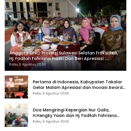
Anggota DPRD Provinsi Sulawesi Selatan Fraksi PKB,
Hj. Fadilah Fahriana Hadiri Dan Beri Apresiasi :
Takalar Menyalakan Lentera Pengabdian Melalui
Rabu, 5 Agustus 2026
Malam Apresiasi dan Inovasi Award 2026
Pertama di Indonesia, Kabupaten Takalar
Gelar Malam Apresiasi dan Inovasi Award
2026: Panggung Penghargaan bagi
Rabu, 5 Agustus 2026
Pelayan Publik Berprestasi
Doa Mengiringi Kepergian Nur Qaila,
H.Hengky Yasin dan Hj. Fadilah Fahriana
Hadir Menguatkan Keluarga
Rabu, 5 Agustus 2026