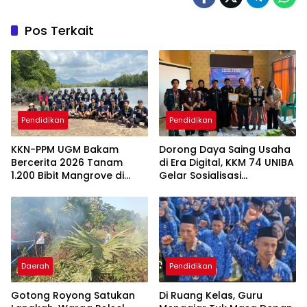
Pos Terkait
Pendidikan
Pendidikan
KKN-PPM UGM Bakam
Dorong Daya Saing Usaha
Bercerita 2026 Tanam
di Era Digital, KKM 74 UNIBA
1.200 Bibit Mangrove di
Gelar Sosialisasi
Sungai Layang
Pengembangan UMKM
Berbasis
Technopreneurship
Daerah
Pendidikan
Gotong Royong Satukan
Di Ruang Kelas, Guru