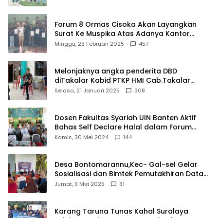
Forum 8 Ormas Cisoka Akan Layangkan
Surat Ke Muspika Atas Adanya Kantor
Matel di Cisoka
Minggu, 23 Februari 2025
457
Melonjaknya angka penderita DBD
diTakalar Kabid PTKP HMI Cab.Takalar
angkat bicara
Selasa, 21 Januari 2025
308
Dosen Fakultas Syariah UIN Banten Aktif
Bahas Self Declare Halal dalam Forum
Ijtima Ulama MUI
Kamis, 30 Mei 2024
144
Desa Bontomarannu,Kec- Gal-sel Gelar
Sosialisasi dan Bimtek Pemutakhiran Data
ID
Jumat, 9 Mei 2025
31
Karang Taruna Tunas Kahal Suralaya