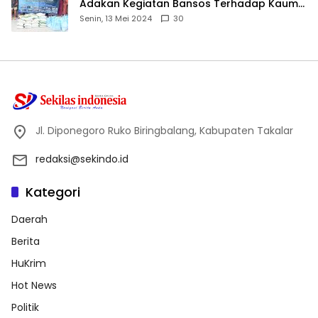
Adakan Kegiatan Bansos Terhadap Kaum
Dhuafa dan Anak Yatim-Piatu
Senin, 13 Mei 2024
30
Jl. Diponegoro Ruko Biringbalang, Kabupaten Takalar
redaksi@sekindo.id
Kategori
Daerah
Berita
HuKrim
Hot News
Politik