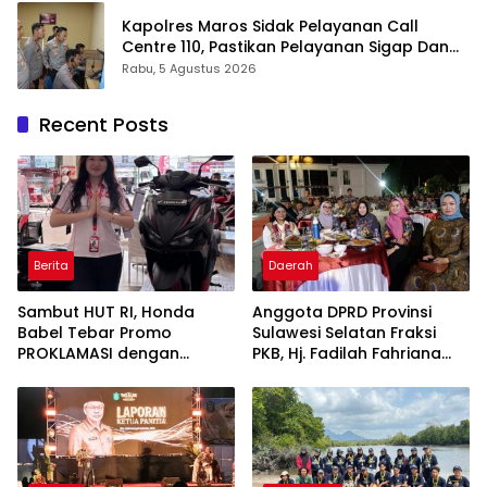
Kapolres Maros Sidak Pelayanan Call
Centre 110, Pastikan Pelayanan Sigap Dan
Humanis
Rabu, 5 Agustus 2026
Recent Posts
Berita
Daerah
Sambut HUT RI, Honda
Anggota DPRD Provinsi
Babel Tebar Promo
Sulawesi Selatan Fraksi
PROKLAMASI dengan
PKB, Hj. Fadilah Fahriana
Diskon Motor Hingga
Hadiri Dan Beri Apresiasi :
Jutaan Rupiah
Takalar Menyalakan
Lentera Pengabdian
Melalui Malam Apresiasi
dan Inovasi Award 2026