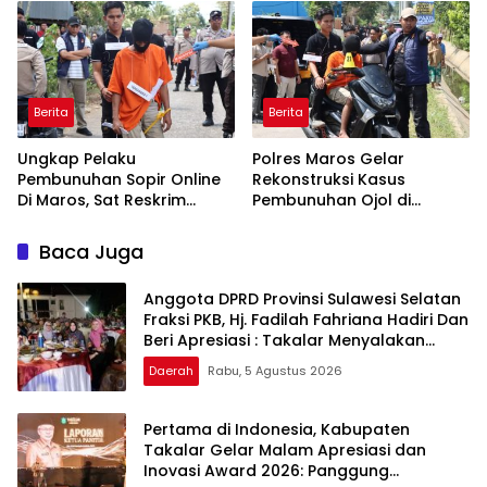
Keluarga
Berita
Berita
Ungkap Pelaku
Polres Maros Gelar
Pembunuhan Sopir Online
Rekonstruksi Kasus
Di Maros, Sat Reskrim
Pembunuhan Ojol di
Polres Maros Gelar
Tanralili
Rekonstruksi Perkara
Baca Juga
Peragakan 24 Adegan
Anggota DPRD Provinsi Sulawesi Selatan
Fraksi PKB, Hj. Fadilah Fahriana Hadiri Dan
Beri Apresiasi : Takalar Menyalakan
Lentera Pengabdian Melalui Malam
Daerah
Rabu, 5 Agustus 2026
Apresiasi dan Inovasi Award 2026
Pertama di Indonesia, Kabupaten
Takalar Gelar Malam Apresiasi dan
Inovasi Award 2026: Panggung