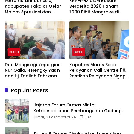
Pertama di Indonesia,
KKN-PPM UGM Bakam
Kabupaten Takalar Gelar
Bercerita 2026 Tanam
Malam Apresiasi dan
1.200 Bibit Mangrove di
Inovasi Award 2026:
Sungai Layang
Panggung Penghargaan
bagi Pelayan Publik
Berprestasi
Berita
Berita
Doa Mengiringi Kepergian
Kapolres Maros Sidak
Nur Qaila, H.Hengky Yasin
Pelayanan Call Centre 110,
dan Hj. Fadilah Fahriana
Pastikan Pelayanan Sigap
Hadir Menguatkan
Dan Humanis
Keluarga
Popular Posts
Jajaran Forum Ormas Minta
Ketransparanan Pembangunan Gedung
Damkar Di Kecamatan Cisoka
Jumat, 6 Desember 2024
532
Forum 8 Ormas Cisoka Akan Layangkan