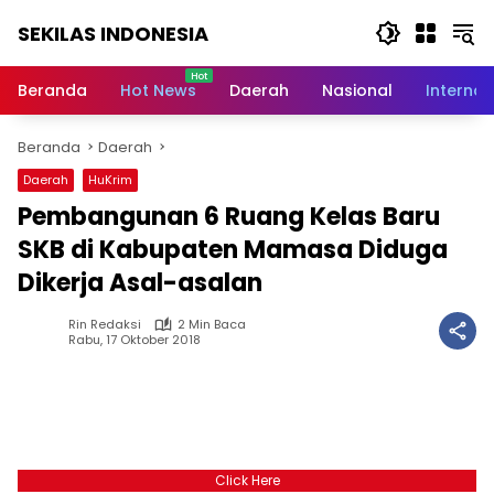
Langsung
SEKILAS INDONESIA
ke
konten
Berita
Terkini,
Beranda
Hot News
Daerah
Nasional
Internas
Breaking
News,
Beranda
Daerah
Latest
World,
Daerah
HuKrim
Headlines,
Pembangunan 6 Ruang Kelas Baru
News
Today
SKB di Kabupaten Mamasa Diduga
Dikerja Asal-asalan
Rin Redaksi
2 Min Baca
Rabu, 17 Oktober 2018
Click Here