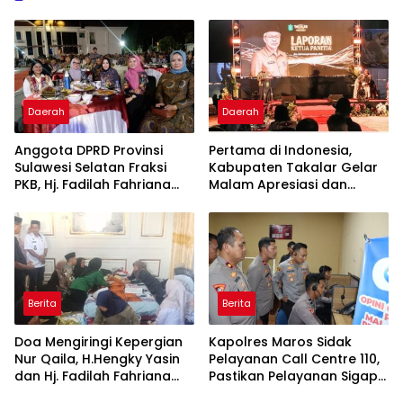
Daerah
Daerah
Anggota DPRD Provinsi
Pertama di Indonesia,
Sulawesi Selatan Fraksi
Kabupaten Takalar Gelar
PKB, Hj. Fadilah Fahriana
Malam Apresiasi dan
Hadiri Dan Beri Apresiasi :
Inovasi Award 2026:
Takalar Menyalakan
Panggung Penghargaan
Lentera Pengabdian
bagi Pelayan Publik
Melalui Malam Apresiasi
Berprestasi
dan Inovasi Award 2026
Berita
Berita
Doa Mengiringi Kepergian
Kapolres Maros Sidak
Nur Qaila, H.Hengky Yasin
Pelayanan Call Centre 110,
dan Hj. Fadilah Fahriana
Pastikan Pelayanan Sigap
Hadir Menguatkan
Dan Humanis