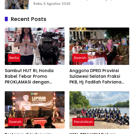
Humanis
Rabu, 5 Agustus 2026
Recent Posts
Berita
Daerah
Sambut HUT RI, Honda
Anggota DPRD Provinsi
Babel Tebar Promo
Sulawesi Selatan Fraksi
PROKLAMASI dengan
PKB, Hj. Fadilah Fahriana
Diskon Motor Hingga
Hadiri Dan Beri Apresiasi :
Jutaan Rupiah
Takalar Menyalakan
Lentera Pengabdian
Melalui Malam Apresiasi
dan Inovasi Award 2026
Daerah
Pendidikan