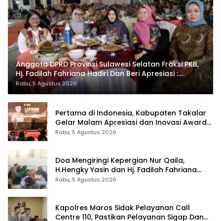
Anggota DPRD Provinsi Sulawesi Selatan Fraksi PKB,
Hj. Fadilah Fahriana Hadiri Dan Beri Apresiasi :
Takalar Menyalakan Lentera Pengabdian Melalui
Rabu, 5 Agustus 2026
Malam Apresiasi dan Inovasi Award 2026
Pertama di Indonesia, Kabupaten Takalar
Gelar Malam Apresiasi dan Inovasi Award
2026: Panggung Penghargaan bagi
Rabu, 5 Agustus 2026
Pelayan Publik Berprestasi
Doa Mengiringi Kepergian Nur Qaila,
H.Hengky Yasin dan Hj. Fadilah Fahriana
Hadir Menguatkan Keluarga
Rabu, 5 Agustus 2026
Kapolres Maros Sidak Pelayanan Call
Centre 110, Pastikan Pelayanan Sigap Dan