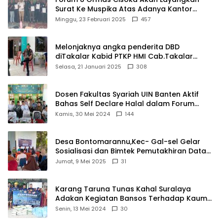
Surat Ke Muspika Atas Adanya Kantor
Matel di Cisoka
Minggu, 23 Februari 2025
457
Melonjaknya angka penderita DBD
diTakalar Kabid PTKP HMI Cab.Takalar
angkat bicara
Selasa, 21 Januari 2025
308
Dosen Fakultas Syariah UIN Banten Aktif
Bahas Self Declare Halal dalam Forum
Ijtima Ulama MUI
Kamis, 30 Mei 2024
144
Desa Bontomarannu,Kec- Gal-sel Gelar
Sosialisasi dan Bimtek Pemutakhiran Data
ID
Jumat, 9 Mei 2025
31
Karang Taruna Tunas Kahal Suralaya
Adakan Kegiatan Bansos Terhadap Kaum
Dhuafa dan Anak Yatim-Piatu
Senin, 13 Mei 2024
30