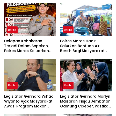
Berita
Berita
Delapan Kebakaran
Polres Maros Hadir
Terjadi Dalam Sepekan,
Salurkan Bantuan Air
Polres Maros Keluarkan
Bersih Bagi Masyarakat
Imbauan kepada
Terdampak Krisis Air Bersih
Masyarakat
Di Maros
Berita
Berita
Legislator Gerindra Wihadi
Legislator Gerindra Marlyn
Wiyanto Ajak Masyarakat
Maisarah Tinjau Jembatan
Awasi Program Makan
Gantung Cibeber, Pastikan
Bergizi Gratis agar Tepat
Aspirasi Warga Terlaksana
Sasaran