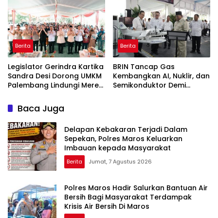
Berita
Berita
Legislator Gerindra Kartika
BRIN Tancap Gas
Sandra Desi Dorong UMKM
Kembangkan AI, Nuklir, dan
Palembang Lindungi Merek
Semikonduktor Demi
Usaha
Dongkrak Ekonomi
Indonesia
Baca Juga
Delapan Kebakaran Terjadi Dalam
Sepekan, Polres Maros Keluarkan
Imbauan kepada Masyarakat
Berita
Jumat, 7 Agustus 2026
Polres Maros Hadir Salurkan Bantuan Air
Bersih Bagi Masyarakat Terdampak
Krisis Air Bersih Di Maros