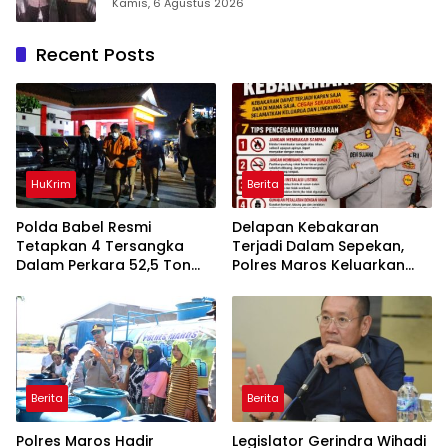
Takalar Award 2026
Kamis, 6 Agustus 2026
Recent Posts
HuKrim
Berita
Polda Babel Resmi
Delapan Kebakaran
Tetapkan 4 Tersangka
Terjadi Dalam Sepekan,
Dalam Perkara 52,5 Ton
Polres Maros Keluarkan
Pasir Timah Ilegal Di
Imbauan kepada
Belitung
Masyarakat
Berita
Berita
Polres Maros Hadir
Legislator Gerindra Wihadi