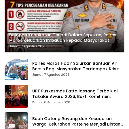
Delapan Kebakaran Terjadi Dalam Sepekan, Polres
Maros Keluarkan Imbauan kepada Masyarakat
Jumat, 7 Agustus 2026
Polres Maros Hadir Salurkan Bantuan Air
Bersih Bagi Masyarakat Terdampak Krisis
Air Bersih Di Maros
Jumat, 7 Agustus 2026
UPT Puskesmas Pattallassang Terbaik di
Takalar Award 2026, Bukti Komitmen
Hadirkan Pelayanan Kesehatan Berkualitas
Kamis, 6 Agustus 2026
Buah Gotong Royong dan Kesadaran
Warga, Kelurahan Patte’ne Menjadi Bintang