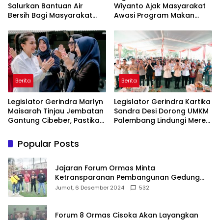
Salurkan Bantuan Air
Wiyanto Ajak Masyarakat
Bersih Bagi Masyarakat
Awasi Program Makan
Terdampak Krisis Air Bersih
Bergizi Gratis agar Tepat
Di Maros
Sasaran
Berita
Berita
Legislator Gerindra Marlyn
Legislator Gerindra Kartika
Maisarah Tinjau Jembatan
Sandra Desi Dorong UMKM
Gantung Cibeber, Pastikan
Palembang Lindungi Merek
Aspirasi Warga Terlaksana
Usaha
Popular Posts
Jajaran Forum Ormas Minta
Ketransparanan Pembangunan Gedung
Damkar Di Kecamatan Cisoka
Jumat, 6 Desember 2024
532
Forum 8 Ormas Cisoka Akan Layangkan