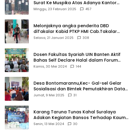
Surat Ke Muspika Atas Adanya Kantor
Matel di Cisoka
Minggu, 23 Februari 2025
457
Melonjaknya angka penderita DBD
diTakalar Kabid PTKP HMI Cab.Takalar
angkat bicara
Selasa, 21 Januari 2025
308
Dosen Fakultas Syariah UIN Banten Aktif
Bahas Self Declare Halal dalam Forum
Ijtima Ulama MUI
Kamis, 30 Mei 2024
144
Desa Bontomarannu,Kec- Gal-sel Gelar
Sosialisasi dan Bimtek Pemutakhiran Data
ID
Jumat, 9 Mei 2025
31
Karang Taruna Tunas Kahal Suralaya
Adakan Kegiatan Bansos Terhadap Kaum
Dhuafa dan Anak Yatim-Piatu
Senin, 13 Mei 2024
30