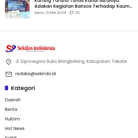
Karang Taruna Tunas Kahal Suralaya
Adakan Kegiatan Bansos Terhadap Kaum
Dhuafa dan Anak Yatim-Piatu
Senin, 13 Mei 2024
30
Jl. Diponegoro Ruko Biringbalang, Kabupaten Takalar
redaksi@sekindo.id
Kategori
Daerah
Berita
HuKrim
Hot News