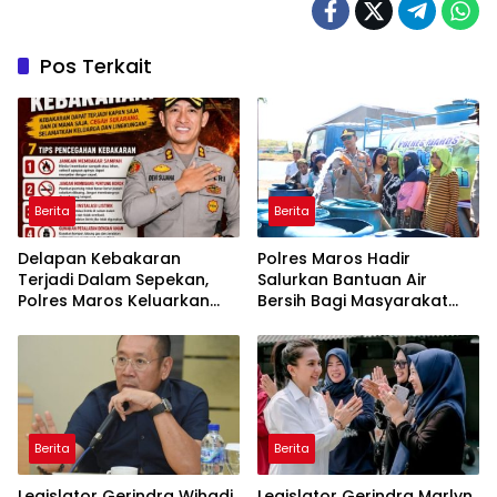
Pos Terkait
Berita
Berita
Delapan Kebakaran
Polres Maros Hadir
Terjadi Dalam Sepekan,
Salurkan Bantuan Air
Polres Maros Keluarkan
Bersih Bagi Masyarakat
Imbauan kepada
Terdampak Krisis Air Bersih
Masyarakat
Di Maros
Berita
Berita
Legislator Gerindra Wihadi
Legislator Gerindra Marlyn