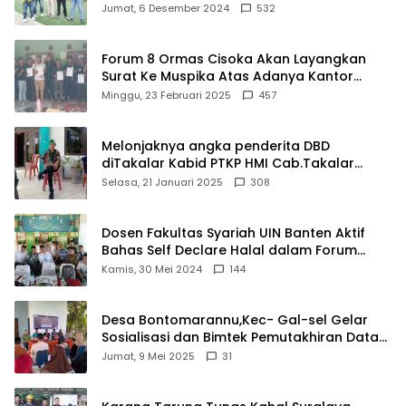
Damkar Di Kecamatan Cisoka
Jumat, 6 Desember 2024
532
Forum 8 Ormas Cisoka Akan Layangkan
Surat Ke Muspika Atas Adanya Kantor
Matel di Cisoka
Minggu, 23 Februari 2025
457
Melonjaknya angka penderita DBD
diTakalar Kabid PTKP HMI Cab.Takalar
angkat bicara
Selasa, 21 Januari 2025
308
Dosen Fakultas Syariah UIN Banten Aktif
Bahas Self Declare Halal dalam Forum
Ijtima Ulama MUI
Kamis, 30 Mei 2024
144
Desa Bontomarannu,Kec- Gal-sel Gelar
Sosialisasi dan Bimtek Pemutakhiran Data
ID
Jumat, 9 Mei 2025
31