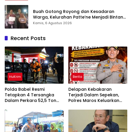
Buah Gotong Royong dan Kesadaran
Warga, Kelurahan Patte’ne Menjadi Bintang
Takalar Award 2026
Kamis, 6 Agustus 2026
Recent Posts
HuKrim
Berita
Polda Babel Resmi
Delapan Kebakaran
Tetapkan 4 Tersangka
Terjadi Dalam Sepekan,
Dalam Perkara 52,5 Ton
Polres Maros Keluarkan
Pasir Timah Ilegal Di
Imbauan kepada
Belitung
Masyarakat