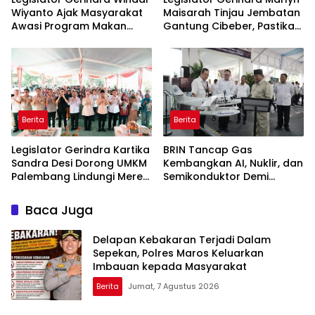
Wiyanto Ajak Masyarakat
Maisarah Tinjau Jembatan
Awasi Program Makan
Gantung Cibeber, Pastikan
Bergizi Gratis agar Tepat
Aspirasi Warga Terlaksana
Sasaran
Berita
Berita
Legislator Gerindra Kartika
BRIN Tancap Gas
Sandra Desi Dorong UMKM
Kembangkan AI, Nuklir, dan
Palembang Lindungi Merek
Semikonduktor Demi
Usaha
Dongkrak Ekonomi
Indonesia
Baca Juga
Delapan Kebakaran Terjadi Dalam
Sepekan, Polres Maros Keluarkan
Imbauan kepada Masyarakat
Berita
Jumat, 7 Agustus 2026