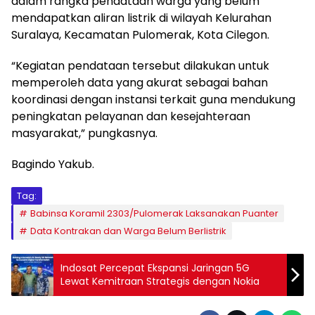
dalam rangka pendataan warga yang belum
mendapatkan aliran listrik di wilayah Kelurahan
Suralaya, Kecamatan Pulomerak, Kota Cilegon.
“Kegiatan pendataan tersebut dilakukan untuk
memperoleh data yang akurat sebagai bahan
koordinasi dengan instansi terkait guna mendukung
peningkatan pelayanan dan kesejahteraan
masyarakat,” pungkasnya.
Bagindo Yakub.
Tag:
Babinsa Koramil 2303/Pulomerak Laksanakan Puanter
Data Kontrakan dan Warga Belum Berlistrik
Indosat Percepat Ekspansi Jaringan 5G
Lewat Kemitraan Strategis dengan Nokia