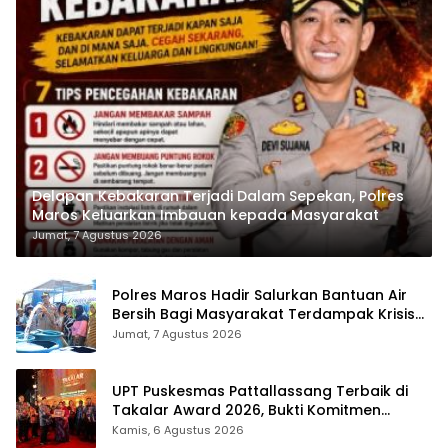
Delapan Kebakaran Terjadi Dalam Sepekan, Polres
Maros Keluarkan Imbauan kepada Masyarakat
Jumat, 7 Agustus 2026
Polres Maros Hadir Salurkan Bantuan Air
Bersih Bagi Masyarakat Terdampak Krisis
Air Bersih Di Maros
Jumat, 7 Agustus 2026
UPT Puskesmas Pattallassang Terbaik di
Takalar Award 2026, Bukti Komitmen
Hadirkan Pelayanan Kesehatan Berkualitas
Kamis, 6 Agustus 2026