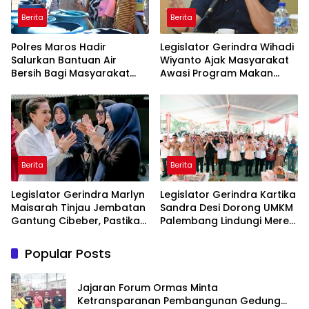
Berita
Berita
Polres Maros Hadir
Legislator Gerindra Wihadi
Salurkan Bantuan Air
Wiyanto Ajak Masyarakat
Bersih Bagi Masyarakat
Awasi Program Makan
Terdampak Krisis Air Bersih
Bergizi Gratis agar Tepat
Di Maros
Sasaran
Berita
Berita
Legislator Gerindra Marlyn
Legislator Gerindra Kartika
Maisarah Tinjau Jembatan
Sandra Desi Dorong UMKM
Gantung Cibeber, Pastikan
Palembang Lindungi Merek
Aspirasi Warga Terlaksana
Usaha
Popular Posts
Jajaran Forum Ormas Minta
Ketransparanan Pembangunan Gedung