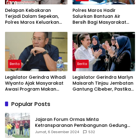
Delapan Kebakaran
Polres Maros Hadir
Terjadi Dalam Sepekan,
Salurkan Bantuan Air
Polres Maros Keluarkan
Bersih Bagi Masyarakat
Imbauan kepada
Terdampak Krisis Air Bersih
Masyarakat
Di Maros
Berita
Berita
Legislator Gerindra Wihadi
Legislator Gerindra Marlyn
Wiyanto Ajak Masyarakat
Maisarah Tinjau Jembatan
Awasi Program Makan
Gantung Cibeber, Pastikan
Bergizi Gratis agar Tepat
Aspirasi Warga Terlaksana
Sasaran
Popular Posts
Jajaran Forum Ormas Minta
Ketransparanan Pembangunan Gedung
Damkar Di Kecamatan Cisoka
Jumat, 6 Desember 2024
532