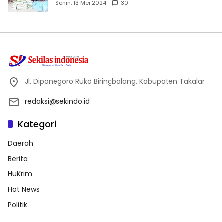
Dhuafa dan Anak Yatim-Piatu
Senin, 13 Mei 2024
30
Jl. Diponegoro Ruko Biringbalang, Kabupaten Takalar
redaksi@sekindo.id
Kategori
Daerah
Berita
HuKrim
Hot News
Politik