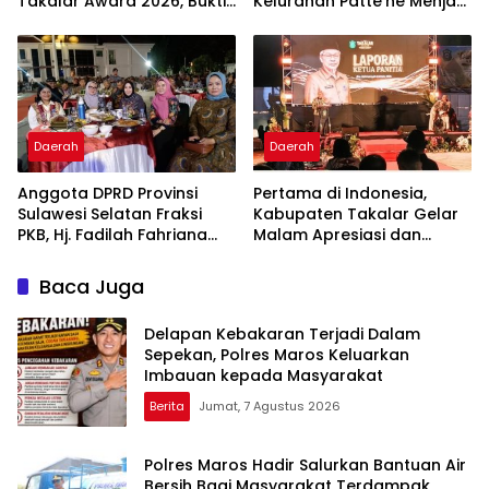
Takalar Award 2026, Bukti
Kelurahan Patte’ne Menjadi
Komitmen Hadirkan
Bintang Takalar Award
Pelayanan Kesehatan
2026
Berkualitas
Daerah
Daerah
Anggota DPRD Provinsi
Pertama di Indonesia,
Sulawesi Selatan Fraksi
Kabupaten Takalar Gelar
PKB, Hj. Fadilah Fahriana
Malam Apresiasi dan
Hadiri Dan Beri Apresiasi :
Inovasi Award 2026:
Takalar Menyalakan
Panggung Penghargaan
Baca Juga
Lentera Pengabdian
bagi Pelayan Publik
Melalui Malam Apresiasi
Berprestasi
Delapan Kebakaran Terjadi Dalam
dan Inovasi Award 2026
Sepekan, Polres Maros Keluarkan
Imbauan kepada Masyarakat
Berita
Jumat, 7 Agustus 2026
Polres Maros Hadir Salurkan Bantuan Air
Bersih Bagi Masyarakat Terdampak