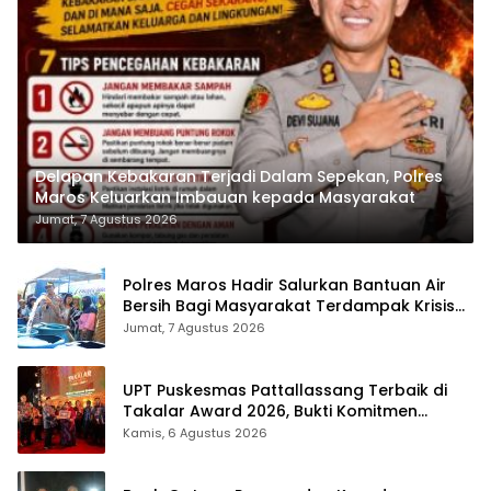
Delapan Kebakaran Terjadi Dalam Sepekan, Polres
Maros Keluarkan Imbauan kepada Masyarakat
Jumat, 7 Agustus 2026
Polres Maros Hadir Salurkan Bantuan Air
Bersih Bagi Masyarakat Terdampak Krisis
Air Bersih Di Maros
Jumat, 7 Agustus 2026
UPT Puskesmas Pattallassang Terbaik di
Takalar Award 2026, Bukti Komitmen
Hadirkan Pelayanan Kesehatan Berkualitas
Kamis, 6 Agustus 2026