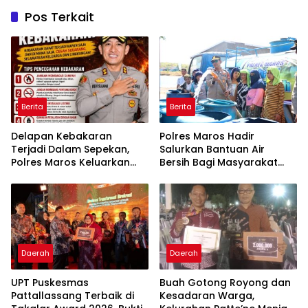
Pos Terkait
Berita
Berita
Delapan Kebakaran
Polres Maros Hadir
Terjadi Dalam Sepekan,
Salurkan Bantuan Air
Polres Maros Keluarkan
Bersih Bagi Masyarakat
Imbauan kepada
Terdampak Krisis Air Bersih
Masyarakat
Di Maros
Daerah
Daerah
UPT Puskesmas
Buah Gotong Royong dan
Pattallassang Terbaik di
Kesadaran Warga,