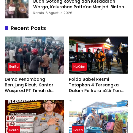
Buah Gotong Royong dan Kesadaran
Warga, Kelurahan Patte’ne Menjadi Bintang
Takalar Award 2026
Kamis, 6 Agustus 2026
Recent Posts
Berita
HuKrim
Demo Penambang
Polda Babel Resmi
Berujung Ricuh, Kantor
Tetapkan 4 Tersangka
Wasprod PT Timah di
Dalam Perkara 52,5 Ton
Belitung Timur Terbakar
Pasir Timah Ilegal Di
Belitung
Berita
Berita