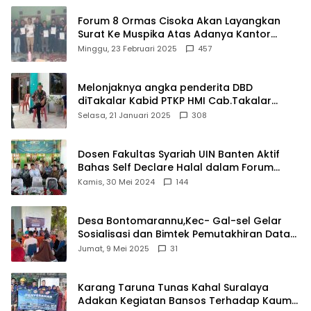
Forum 8 Ormas Cisoka Akan Layangkan
Surat Ke Muspika Atas Adanya Kantor
Matel di Cisoka
Minggu, 23 Februari 2025
457
Melonjaknya angka penderita DBD
diTakalar Kabid PTKP HMI Cab.Takalar
angkat bicara
Selasa, 21 Januari 2025
308
Dosen Fakultas Syariah UIN Banten Aktif
Bahas Self Declare Halal dalam Forum
Ijtima Ulama MUI
Kamis, 30 Mei 2024
144
Desa Bontomarannu,Kec- Gal-sel Gelar
Sosialisasi dan Bimtek Pemutakhiran Data
ID
Jumat, 9 Mei 2025
31
Karang Taruna Tunas Kahal Suralaya
Adakan Kegiatan Bansos Terhadap Kaum