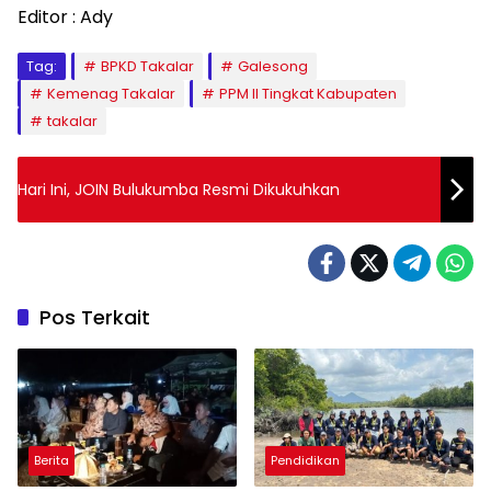
Editor : Ady
Tag:
BPKD Takalar
Galesong
Kemenag Takalar
PPM II Tingkat Kabupaten
takalar
Hari Ini, JOIN Bulukumba Resmi Dikukuhkan
Pos Terkait
Berita
Pendidikan