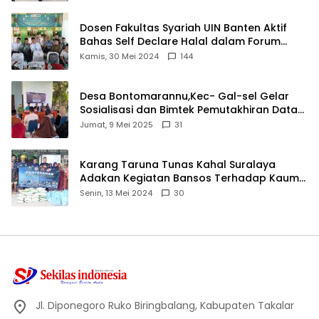
Dosen Fakultas Syariah UIN Banten Aktif
Bahas Self Declare Halal dalam Forum
Ijtima Ulama MUI
Kamis, 30 Mei 2024
144
Desa Bontomarannu,Kec- Gal-sel Gelar
Sosialisasi dan Bimtek Pemutakhiran Data
ID
Jumat, 9 Mei 2025
31
Karang Taruna Tunas Kahal Suralaya
Adakan Kegiatan Bansos Terhadap Kaum
Dhuafa dan Anak Yatim-Piatu
Senin, 13 Mei 2024
30
Jl. Diponegoro Ruko Biringbalang, Kabupaten Takalar