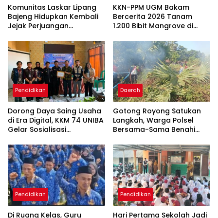
Komunitas Laskar Lipang
KKN-PPM UGM Bakam
Bajeng Hidupkan Kembali
Bercerita 2026 Tanam
Jejak Perjuangan
1.200 Bibit Mangrove di
Ranggong Daeng Romo,
Sungai Layang
Wabup Takalar: Apresiasi
Bahwa Sejarah Adalah
Warisan yang Tak Ternilai”.
Pendidikan
Daerah
Dorong Daya Saing Usaha
Gotong Royong Satukan
di Era Digital, KKM 74 UNIBA
Langkah, Warga Polsel
Gelar Sosialisasi
Bersama-Sama Benahi
Pengembangan UMKM
Lapangan Pa’bundukang
Berbasis
Sambut HUT RI ke-81
Technopreneurship
Pendidikan
Pendidikan
Di Ruang Kelas, Guru
Hari Pertama Sekolah Jadi