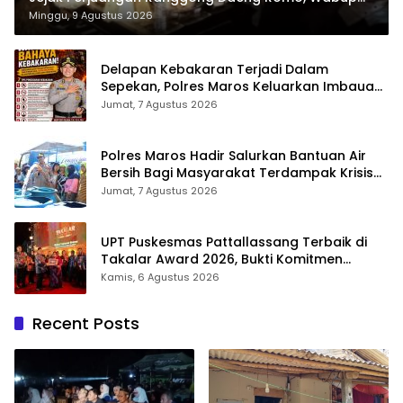
Takalar: Apresiasi Bahwa Sejarah Adalah Warisan
Minggu, 9 Agustus 2026
yang Tak Ternilai”.
Delapan Kebakaran Terjadi Dalam
Sepekan, Polres Maros Keluarkan Imbauan
kepada Masyarakat
Jumat, 7 Agustus 2026
Polres Maros Hadir Salurkan Bantuan Air
Bersih Bagi Masyarakat Terdampak Krisis
Air Bersih Di Maros
Jumat, 7 Agustus 2026
UPT Puskesmas Pattallassang Terbaik di
Takalar Award 2026, Bukti Komitmen
Hadirkan Pelayanan Kesehatan Berkualitas
Kamis, 6 Agustus 2026
Recent Posts