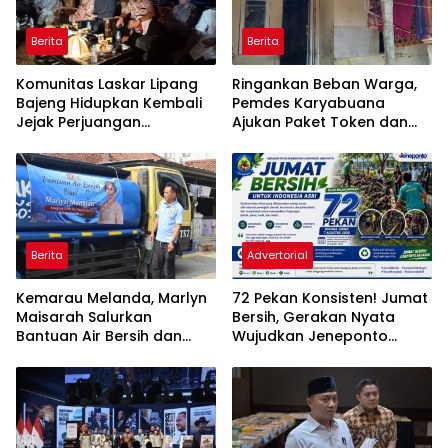
Berita
Berita
Komunitas Laskar Lipang
Ringankan Beban Warga,
Bajeng Hidupkan Kembali
Pemdes Karyabuana
Jejak Perjuangan
Ajukan Paket Token dan
Ranggong Daeng Romo,
Penurunan Daya Listrik ke
Wabup Takalar: Apresiasi
PLN
Bahwa Sejarah Adalah
Warisan yang Tak Ternilai”.
Berita
Advertorial
Kemarau Melanda, Marlyn
72 Pekan Konsisten! Jumat
Maisarah Salurkan
Bersih, Gerakan Nyata
Bantuan Air Bersih dan
Wujudkan Jeneponto
Toren untuk Warga
Bahagia dan Lingkungan
Babakan Madang
ASRI