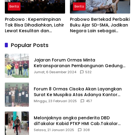
Berita
Berita
Prabowo : Kepemimpinan
Prabowo Bertekad Perbaiki
Tak Bisa Dihadiahkan, Lahir
Buku Ajar SD-SMA, Jadikan
Lewat Kesulitan dan
Negara Lain sebagai
Keberanian
Referensi
Popular Posts
Jajaran Forum Ormas Minta
Ketransparanan Pembangunan Gedung
Damkar Di Kecamatan Cisoka
Jumat, 6 Desember 2024
532
Forum 8 Ormas Cisoka Akan Layangkan
Surat Ke Muspika Atas Adanya Kantor
Matel di Cisoka
Minggu, 23 Februari 2025
457
Melonjaknya angka penderita DBD
diTakalar Kabid PTKP HMI Cab.Takalar
angkat bicara
Selasa, 21 Januari 2025
308