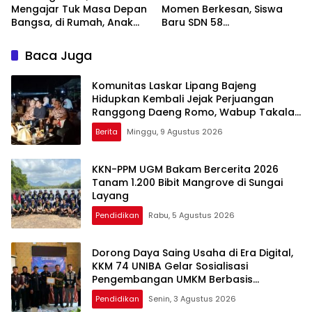
Mengajar Tuk Masa Depan
Momen Berkesan, Siswa
Bangsa, di Rumah, Anak
Baru SDN 58
Menunggu Gajinya yang
Pangkalpinang Cepat
Belum Dibayar
Beradaptasi
Baca Juga
Komunitas Laskar Lipang Bajeng
Hidupkan Kembali Jejak Perjuangan
Ranggong Daeng Romo, Wabup Takalar:
Apresiasi Bahwa Sejarah Adalah
Berita
Minggu, 9 Agustus 2026
Warisan yang Tak Ternilai”.
KKN-PPM UGM Bakam Bercerita 2026
Tanam 1.200 Bibit Mangrove di Sungai
Layang
Pendidikan
Rabu, 5 Agustus 2026
Dorong Daya Saing Usaha di Era Digital,
KKM 74 UNIBA Gelar Sosialisasi
Pengembangan UMKM Berbasis
Technopreneurship
Pendidikan
Senin, 3 Agustus 2026