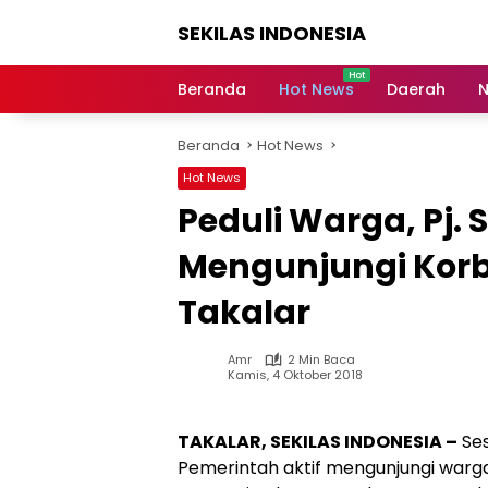
Langsung
SEKILAS INDONESIA
ke
konten
Berita
Terkini,
Beranda
Hot News
Daerah
N
Breaking
News,
Beranda
Hot News
Latest
World,
Hot News
Headlines,
Peduli Warga, Pj. 
News
Today
Mengunjungi Korb
Takalar
Amr
2 Min Baca
Kamis, 4 Oktober 2018
TAKALAR, SEKILAS INDONESIA –
Ses
Pemerintah aktif mengunjungi warg