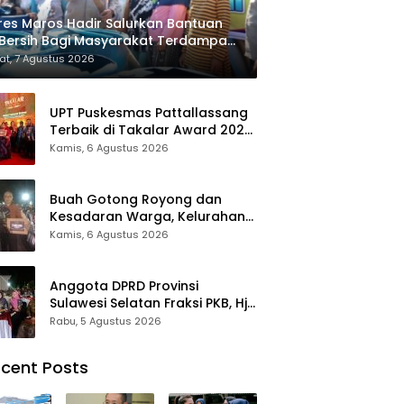
res Maros Hadir Salurkan Bantuan
 Bersih Bagi Masyarakat Terdampak
sis Air Bersih Di Maros
t, 7 Agustus 2026
UPT Puskesmas Pattallassang
Terbaik di Takalar Award 2026,
Bukti Komitmen Hadirkan
Kamis, 6 Agustus 2026
Pelayanan Kesehatan
Berkualitas
Buah Gotong Royong dan
Kesadaran Warga, Kelurahan
Patte’ne Menjadi Bintang
Kamis, 6 Agustus 2026
Takalar Award 2026
Anggota DPRD Provinsi
Sulawesi Selatan Fraksi PKB, Hj.
Fadilah Fahriana Hadiri Dan
Rabu, 5 Agustus 2026
Beri Apresiasi : Takalar
Menyalakan Lentera
cent Posts
Pengabdian Melalui Malam
Apresiasi dan Inovasi Award