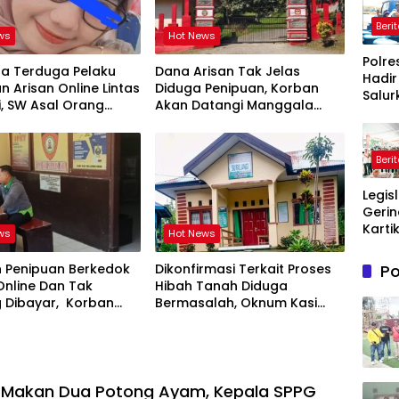
Beri
ws
Hot News
Polre
ta Terduga Pelaku
Dana Arisan Tak Jelas
Hadir
n Arisan Online Lintas
Diduga Penipuan, Korban
Salur
i, SW Asal Orang
Akan Datangi Manggala
Bantu
r
Agni Dops Gowa Minta
Bersi
Kepala Balai Kehutanan
Masy
Bulurokeng Turun Tangan
Beri
Terd
Krisis
Legis
Bersih
Gerin
Maro
Karti
ws
Hot News
Sandr
Doro
Po
 Penipuan Berkedok
Dikonfirmasi Terkait Proses
UMK
Online Dan Tak
Hibah Tanah Diduga
Pale
g Dibayar, Korban
Bermasalah, Oknum Kasi
Lindu
empuh Jalur Hukum
Pemdes Surulangi: ” Media
Mere
Resmi Saja Saya tidak Takut
apalagi Media Abal Abal
Seperti Kalian”
 Makan Dua Potong Ayam, Kepala SPPG