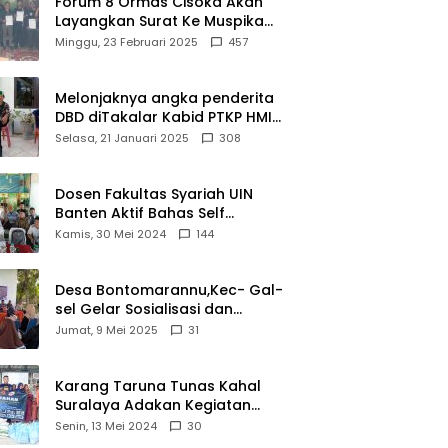
Forum 8 Ormas Cisoka Akan
Layangkan Surat Ke Muspika
Atas Adanya Kantor Matel di
Minggu, 23 Februari 2025
457
Cisoka
Melonjaknya angka penderita
DBD diTakalar Kabid PTKP HMI
Cab.Takalar angkat bicara
Selasa, 21 Januari 2025
308
Dosen Fakultas Syariah UIN
Banten Aktif Bahas Self
Declare Halal dalam Forum
Kamis, 30 Mei 2024
144
Ijtima Ulama MUI
Desa Bontomarannu,Kec- Gal-
sel Gelar Sosialisasi dan
Bimtek Pemutakhiran Data ID
Jumat, 9 Mei 2025
31
Karang Taruna Tunas Kahal
Suralaya Adakan Kegiatan
Bansos Terhadap Kaum
Senin, 13 Mei 2024
30
Dhuafa dan Anak Yatim-Piatu