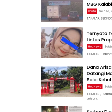
MBG Kalabb
Berita
Selasa, 
TAKALAR, SEKIND
Ternyata T
Lintas Prop
Hot News
Sabtu
TAKALAR – Ident
Dana Arisa
Datangi M
Balai Kehu
Hot News
Sabtu
TAKALAR ,–Sabtu
arisan…
Korban Dug