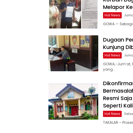
Melapor Ke
Hot News
Jumat
GOWA — Sebagia
Dugaan Pen
Kunjung Di
Hot News
Jumat
GOWA,-Jum’at, 1
yang…
Dikonfirma
Bermasalah
Resmi Saja
Seperti Kal
Hot News
Selas
TAKALAR – Proses