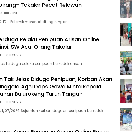
irang- Takalar Pecat Relawan
28 Juli 2026
O. ID – Polemik mencuat di lingkungan…
erduga Pelaku Penipuan Arisan Online
insi, SW Asal Orang Takalar
, 11 Juli 2026
itas terduga pelaku penipuan berkedok arisan…
n Tak Jelas Diduga Penipuan, Korban Akan
anggala Agni Dops Gowa Minta Kepala
tanan Bulurokeng Turun Tangan
, 11 Juli 2026
,11/07/2026 Sejumlah korban dugaan penipuan berkedok
aan Kasus Penipuan Arisan Online Resmi