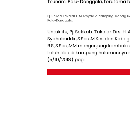
Tsunami Palu-Donggala, terutama ba
Pj. Sekda Takalar H.M Arsyad didampingi Kabag
Palu-Donggala.
Untuk itu, Pj. Sekkab. Takalar Drs. 
Syahabuddin,S.Sos.,M.Kes dan Kabag
R.S.,S.Sos.,MM mengunjungi kembali
telah tiba di kampung halamannya m
(5/10/2018) pagi.