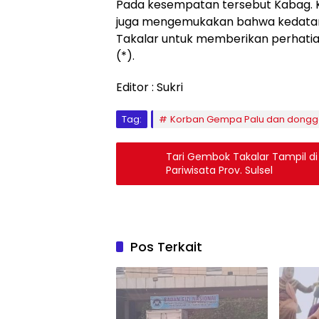
Pada kesempatan tersebut Kabag. Ke
juga mengemukakan bahwa kedatang
Takalar untuk memberikan perhatia
(*).
Editor : Sukri
Tag:
Korban Gempa Palu dan dongg
Tari Gembok Takalar Tampil d
Pariwisata Prov. Sulsel
Pos Terkait