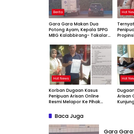
Berita
Hot Ne
Gara Gara Makan Dua
Ternya
Potong Ayam, Kepala SPPG
Penipua
MBG Kalabbirang- Takalar
Propins
Pecat Relawan
Takala
Hot News
Hot Ne
Korban Dugaan Kasus
Dugaan
Penipuan Arisan Online
Arisan 
Resmi Melapor Ke Pihak
Kunjun
Berwajib
Siap T
Baca Juga
Gara Gara