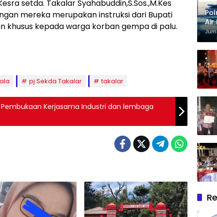
sra setda. Takalar Syahabuddin,S.Sos.,M.Kes
Pol
an mereka merupakan instruksi dari Bupati
Air
n khusus kepada warga korban gempa di palu.
Kri
Juma
ala
pj Sekda Takalar
takalar
i Pembukaan Kerjasama Industri dan lembaga
Re