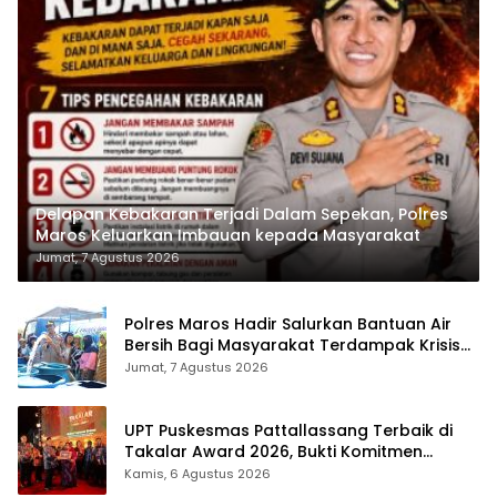
Delapan Kebakaran Terjadi Dalam Sepekan, Polres
Maros Keluarkan Imbauan kepada Masyarakat
Jumat, 7 Agustus 2026
Polres Maros Hadir Salurkan Bantuan Air
Bersih Bagi Masyarakat Terdampak Krisis
Air Bersih Di Maros
Jumat, 7 Agustus 2026
UPT Puskesmas Pattallassang Terbaik di
Takalar Award 2026, Bukti Komitmen
Hadirkan Pelayanan Kesehatan Berkualitas
Kamis, 6 Agustus 2026