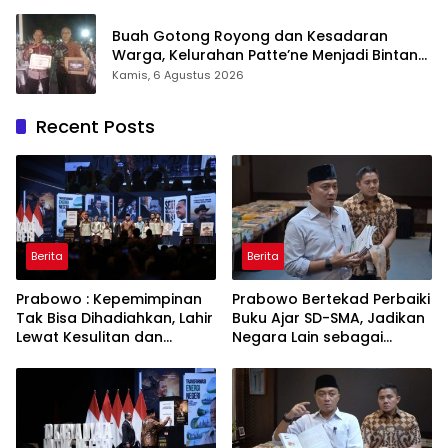
Buah Gotong Royong dan Kesadaran
Warga, Kelurahan Patte’ne Menjadi Bintang
Takalar Award 2026
Kamis, 6 Agustus 2026
Recent Posts
Berita
Berita
Prabowo : Kepemimpinan
Prabowo Bertekad Perbaiki
Tak Bisa Dihadiahkan, Lahir
Buku Ajar SD-SMA, Jadikan
Lewat Kesulitan dan
Negara Lain sebagai
Keberanian
Referensi