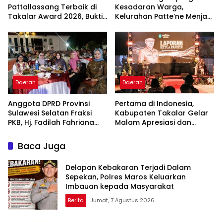
Pattallassang Terbaik di
Kesadaran Warga,
Takalar Award 2026, Bukti
Kelurahan Patte’ne Menjadi
Komitmen Hadirkan
Bintang Takalar Award
Pelayanan Kesehatan
2026
Berkualitas
Daerah
Daerah
Anggota DPRD Provinsi
Pertama di Indonesia,
Sulawesi Selatan Fraksi
Kabupaten Takalar Gelar
PKB, Hj. Fadilah Fahriana
Malam Apresiasi dan
Hadiri Dan Beri Apresiasi :
Inovasi Award 2026:
Takalar Menyalakan
Panggung Penghargaan
Baca Juga
Lentera Pengabdian
bagi Pelayan Publik
Melalui Malam Apresiasi
Berprestasi
Delapan Kebakaran Terjadi Dalam
dan Inovasi Award 2026
Sepekan, Polres Maros Keluarkan
Imbauan kepada Masyarakat
Berita
Jumat, 7 Agustus 2026