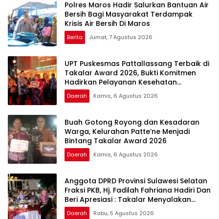
Polres Maros Hadir Salurkan Bantuan Air
Bersih Bagi Masyarakat Terdampak
Krisis Air Bersih Di Maros
Berita
Jumat, 7 Agustus 2026
UPT Puskesmas Pattallassang Terbaik di
Takalar Award 2026, Bukti Komitmen
Hadirkan Pelayanan Kesehatan
Berkualitas
Daerah
Kamis, 6 Agustus 2026
Buah Gotong Royong dan Kesadaran
Warga, Kelurahan Patte’ne Menjadi
Bintang Takalar Award 2026
Daerah
Kamis, 6 Agustus 2026
Anggota DPRD Provinsi Sulawesi Selatan
Fraksi PKB, Hj. Fadilah Fahriana Hadiri Dan
Beri Apresiasi : Takalar Menyalakan
Lentera Pengabdian Melalui Malam
Daerah
Rabu, 5 Agustus 2026
Apresiasi dan Inovasi Award 2026