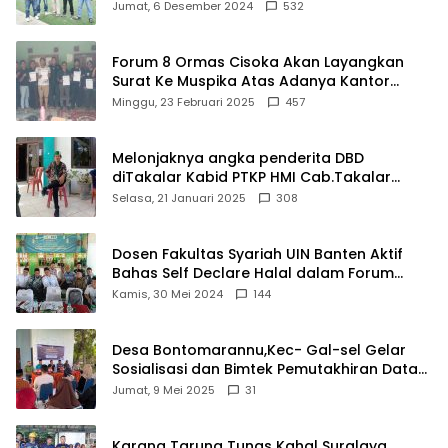
Damkar Di Kecamatan Cisoka
Jumat, 6 Desember 2024
532
Forum 8 Ormas Cisoka Akan Layangkan
Surat Ke Muspika Atas Adanya Kantor
Matel di Cisoka
Minggu, 23 Februari 2025
457
Melonjaknya angka penderita DBD
diTakalar Kabid PTKP HMI Cab.Takalar
angkat bicara
Selasa, 21 Januari 2025
308
Dosen Fakultas Syariah UIN Banten Aktif
Bahas Self Declare Halal dalam Forum
Ijtima Ulama MUI
Kamis, 30 Mei 2024
144
Desa Bontomarannu,Kec- Gal-sel Gelar
Sosialisasi dan Bimtek Pemutakhiran Data
ID
Jumat, 9 Mei 2025
31
Karang Taruna Tunas Kahal Suralaya