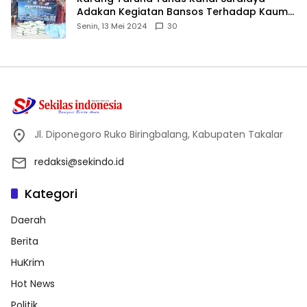
Adakan Kegiatan Bansos Terhadap Kaum
Dhuafa dan Anak Yatim-Piatu
Senin, 13 Mei 2024
30
Jl. Diponegoro Ruko Biringbalang, Kabupaten Takalar
redaksi@sekindo.id
Kategori
Daerah
Berita
HuKrim
Hot News
Politik