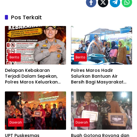
Pos Terkait
Berita
Berita
Delapan Kebakaran
Polres Maros Hadir
Terjadi Dalam Sepekan,
Salurkan Bantuan Air
Polres Maros Keluarkan
Bersih Bagi Masyarakat
Imbauan kepada
Terdampak Krisis Air Bersih
Masyarakat
Di Maros
Daerah
Daerah
UPT Puskesmas
Buah Gotong Royong dan