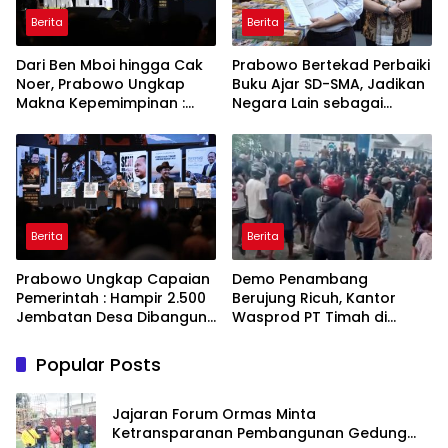
Berita
Berita
Dari Ben Mboi hingga Cak
Prabowo Bertekad Perbaiki
Noer, Prabowo Ungkap
Buku Ajar SD-SMA, Jadikan
Makna Kepemimpinan :
Negara Lain sebagai
Bekerja, Cintai Rakyat &
Referensi
Gunakan Akal Sehat
Berita
Berita
Prabowo Ungkap Capaian
Demo Penambang
Pemerintah : Hampir 2.500
Berujung Ricuh, Kantor
Jembatan Desa Dibangun,
Wasprod PT Timah di
100 Ribu Sekolah
Belitung Timur Terbakar
Ditargetkan Direvitalisasi
Popular Posts
Jajaran Forum Ormas Minta
Ketransparanan Pembangunan Gedung