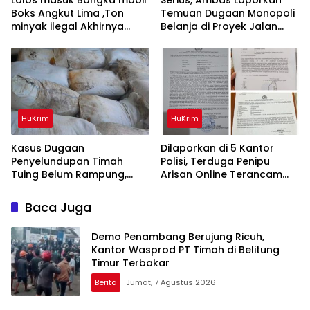
Boks Angkut Lima ,Ton
‎Temuan Dugaan Monopoli
minyak ilegal Akhirnya
Belanja di Proyek Jalan
Diamankan Polisi
Bang Andra 2026
HuKrim
HuKrim
Kasus Dugaan
Dilaporkan di 5 Kantor
Penyelundupan Timah
Polisi, Terduga Penipu
Tuing Belum Rampung,
Arisan Online Terancam
Nama Akbar Kuday Muncul
Hukuman 4 Tahun Penjara
Dalam Informasi
denda Rp.500 Juta
Baca Juga
Penyidikan
Demo Penambang Berujung Ricuh,
Kantor Wasprod PT Timah di Belitung
Timur Terbakar
Berita
Jumat, 7 Agustus 2026