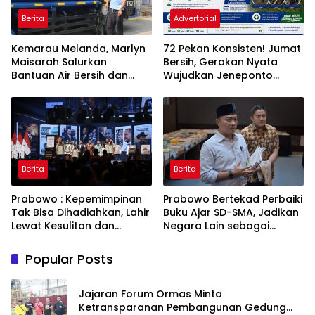
Berita
Advertorial
Kemarau Melanda, Marlyn
72 Pekan Konsisten! Jumat
Maisarah Salurkan
Bersih, Gerakan Nyata
Bantuan Air Bersih dan
Wujudkan Jeneponto
Toren untuk Warga
Bahagia dan Lingkungan
Babakan Madang
ASRI
Berita
Berita
Prabowo : Kepemimpinan
Prabowo Bertekad Perbaiki
Tak Bisa Dihadiahkan, Lahir
Buku Ajar SD-SMA, Jadikan
Lewat Kesulitan dan
Negara Lain sebagai
Keberanian
Referensi
Popular Posts
Jajaran Forum Ormas Minta
Ketransparanan Pembangunan Gedung