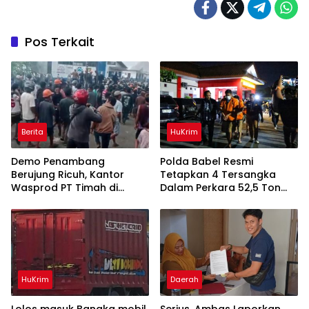
Pos Terkait
Berita
HuKrim
Demo Penambang
Polda Babel Resmi
Berujung Ricuh, Kantor
Tetapkan 4 Tersangka
Wasprod PT Timah di
Dalam Perkara 52,5 Ton
Belitung Timur Terbakar
Pasir Timah Ilegal Di
Belitung
HuKrim
Daerah
Lolos masuk Bangka mobil
Serius, Ambas Laporkan