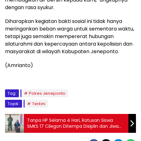
dengan rasa syukur.
Diharapkan kegiatan bakti sosial ini tidak hanya
meringankan beban warga untuk sementara waktu,
tetapi juga semakin mempererat hubungan
silaturahmi dan kepercayaan antara kepolisian dan
masyarakat di wilayah Kabupaten Jeneponto.
(Amrianto)
Tag:
Polres Jeneponto
Topik:
Terkini
Tanpa HP Selama 4 Hari, Ratusan Siswa
SMKS 17 Cilegon Ditempa Disiplin dan Jiwa
Kepemimpinan