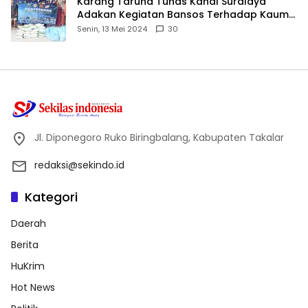
Karang Taruna Tunas Kahal Suralaya
Adakan Kegiatan Bansos Terhadap Kaum
Dhuafa dan Anak Yatim-Piatu
Senin, 13 Mei 2024
30
Jl. Diponegoro Ruko Biringbalang, Kabupaten Takalar
redaksi@sekindo.id
Kategori
Daerah
Berita
HuKrim
Hot News