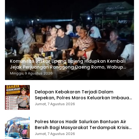
Komunitas Laskar Lipang Bajeng Hidupkan Kembali
Jejak Perjuangan Ranggong Daeng Romo, Wabup
Takalar: Apresiasi Bahwa Sejarah Adalah Warisan
Minggu, 9 Agustus 2026
yang Tak Ternilai”.
Delapan Kebakaran Terjadi Dalam
Sepekan, Polres Maros Keluarkan Imbauan
kepada Masyarakat
Jumat, 7 Agustus 2026
Polres Maros Hadir Salurkan Bantuan Air
Bersih Bagi Masyarakat Terdampak Krisis
Air Bersih Di Maros
Jumat, 7 Agustus 2026