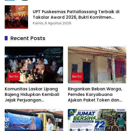
UPT Puskesmas Pattallassang Terbaik di
Takalar Award 2026, Bukti Komitmen
Hadirkan Pelayanan Kesehatan Berkualitas
Kamis, 6 Agustus 2026
Recent Posts
Berita
Berita
Komunitas Laskar Lipang
Ringankan Beban Warga,
Bajeng Hidupkan Kembali
Pemdes Karyabuana
Jejak Perjuangan
Ajukan Paket Token dan
Ranggong Daeng Romo,
Penurunan Daya Listrik ke
Wabup Takalar: Apresiasi
PLN
Bahwa Sejarah Adalah
Warisan yang Tak Ternilai”.