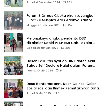
Damkar Di Kecamatan Cisoka
Jumat, 6 Desember 2024
532
Forum 8 Ormas Cisoka Akan Layangkan
Surat Ke Muspika Atas Adanya Kantor
Matel di Cisoka
Minggu, 23 Februari 2025
457
Melonjaknya angka penderita DBD
diTakalar Kabid PTKP HMI Cab.Takalar
angkat bicara
Selasa, 21 Januari 2025
308
Dosen Fakultas Syariah UIN Banten Aktif
Bahas Self Declare Halal dalam Forum
Ijtima Ulama MUI
Kamis, 30 Mei 2024
144
Desa Bontomarannu,Kec- Gal-sel Gelar
Sosialisasi dan Bimtek Pemutakhiran Data
ID
Jumat, 9 Mei 2025
31