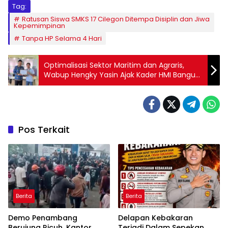
Tag:
Ratusan Siswa SMKS 17 Cilegon Ditempa Disiplin dan Jiwa
Kepemimpinan
Tanpa HP Selama 4 Hari
Optimalisasi Sektor Maritim dan Agraris,
Wabup Hengky Yasin Ajak Kader HMI Bangun
Takalar dari Desa dan Pesisir
Pos Terkait
Berita
Berita
Demo Penambang
Delapan Kebakaran
Berujung Ricuh, Kantor
Terjadi Dalam Sepekan,