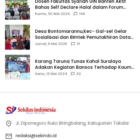
Dosen Fakultas Syariah UIN Banten Aktif
Bahas Self Declare Halal dalam Forum
Ijtima Ulama MUI
Kamis, 30 Mei 2024
144
Desa Bontomarannu,Kec- Gal-sel Gelar
Sosialisasi dan Bimtek Pemutakhiran Data
ID
Jumat, 9 Mei 2025
31
Karang Taruna Tunas Kahal Suralaya
Adakan Kegiatan Bansos Terhadap Kaum
Dhuafa dan Anak Yatim-Piatu
Senin, 13 Mei 2024
30
Jl. Diponegoro Ruko Biringbalang, Kabupaten Takalar
redaksi@sekindo.id