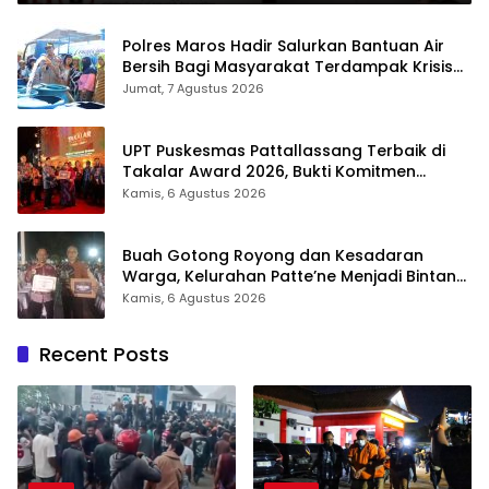
Polres Maros Hadir Salurkan Bantuan Air
Bersih Bagi Masyarakat Terdampak Krisis
Air Bersih Di Maros
Jumat, 7 Agustus 2026
UPT Puskesmas Pattallassang Terbaik di
Takalar Award 2026, Bukti Komitmen
Hadirkan Pelayanan Kesehatan Berkualitas
Kamis, 6 Agustus 2026
Buah Gotong Royong dan Kesadaran
Warga, Kelurahan Patte’ne Menjadi Bintang
Takalar Award 2026
Kamis, 6 Agustus 2026
Recent Posts