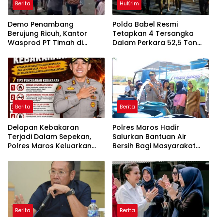
Berita
HuKrim
Demo Penambang
Polda Babel Resmi
Berujung Ricuh, Kantor
Tetapkan 4 Tersangka
Wasprod PT Timah di
Dalam Perkara 52,5 Ton
Belitung Timur Terbakar
Pasir Timah Ilegal Di
Belitung
Berita
Berita
Delapan Kebakaran
Polres Maros Hadir
Terjadi Dalam Sepekan,
Salurkan Bantuan Air
Polres Maros Keluarkan
Bersih Bagi Masyarakat
Imbauan kepada
Terdampak Krisis Air Bersih
Masyarakat
Di Maros
Berita
Berita