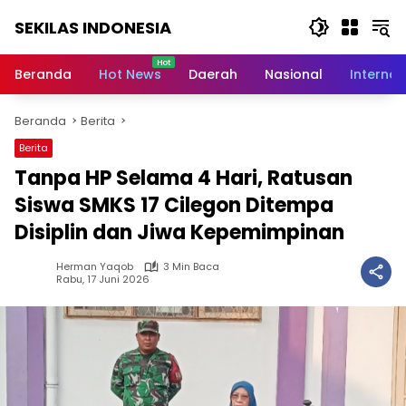
Langsung
SEKILAS INDONESIA
ke
konten
Berita
Terkini,
Beranda
Hot News
Daerah
Nasional
Internas
Breaking
News,
Beranda
Berita
Latest
World,
Berita
Headlines,
Tanpa HP Selama 4 Hari, Ratusan
News
Today
Siswa SMKS 17 Cilegon Ditempa
Disiplin dan Jiwa Kepemimpinan
Herman Yaqob
3 Min Baca
Rabu, 17 Juni 2026