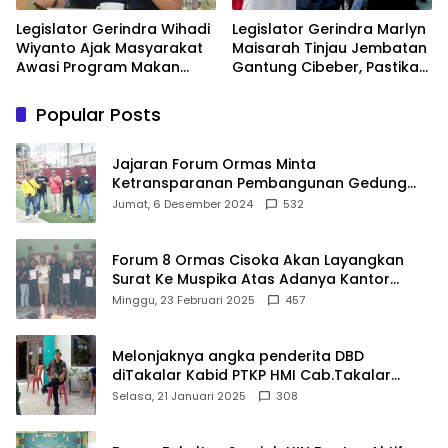
Legislator Gerindra Wihadi
Legislator Gerindra Marlyn
Wiyanto Ajak Masyarakat
Maisarah Tinjau Jembatan
Awasi Program Makan
Gantung Cibeber, Pastikan
Bergizi Gratis agar Tepat
Aspirasi Warga Terlaksana
Sasaran
Popular Posts
Jajaran Forum Ormas Minta
Ketransparanan Pembangunan Gedung
Damkar Di Kecamatan Cisoka
Jumat, 6 Desember 2024
532
Forum 8 Ormas Cisoka Akan Layangkan
Surat Ke Muspika Atas Adanya Kantor
Matel di Cisoka
Minggu, 23 Februari 2025
457
Melonjaknya angka penderita DBD
diTakalar Kabid PTKP HMI Cab.Takalar
angkat bicara
Selasa, 21 Januari 2025
308