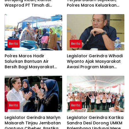
Wasprod PT Timah di
Polres Maros Keluarkan
Belitung Timur Terbakar
Imbauan kepada
Masyarakat
Berita
Berita
Polres Maros Hadir
Legislator Gerindra Wihadi
Salurkan Bantuan Air
Wiyanto Ajak Masyarakat
Bersih Bagi Masyarakat
Awasi Program Makan
Terdampak Krisis Air Bersih
Bergizi Gratis agar Tepat
Di Maros
Sasaran
Berita
Berita
Legislator Gerindra Marlyn
Legislator Gerindra Kartika
Maisarah Tinjau Jembatan
Sandra Desi Dorong UMKM
Gantung Cibeber, Pastikan
Palembang Lindungi Merek