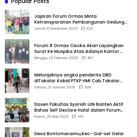
Popular Posts
Jajaran Forum Ormas Minta
Ketransparanan Pembangunan Gedung
Damkar Di Kecamatan Cisoka
Jumat, 6 Desember 2024
532
Forum 8 Ormas Cisoka Akan Layangkan
Surat Ke Muspika Atas Adanya Kantor
Matel di Cisoka
Minggu, 23 Februari 2025
457
Melonjaknya angka penderita DBD
diTakalar Kabid PTKP HMI Cab.Takalar
angkat bicara
Selasa, 21 Januari 2025
308
Dosen Fakultas Syariah UIN Banten Aktif
Bahas Self Declare Halal dalam Forum
Ijtima Ulama MUI
Kamis, 30 Mei 2024
144
Desa Bontomarannu,Kec- Gal-sel Gelar