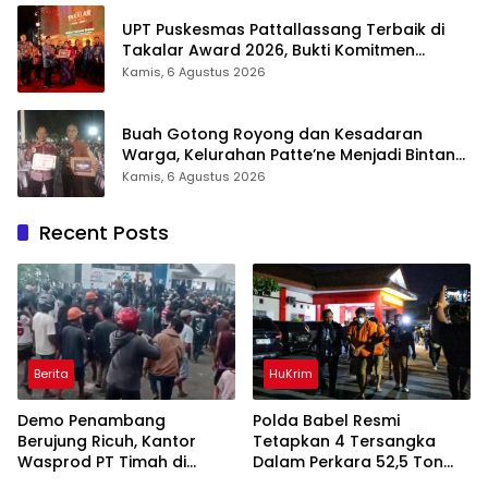
UPT Puskesmas Pattallassang Terbaik di
Takalar Award 2026, Bukti Komitmen
Hadirkan Pelayanan Kesehatan Berkualitas
Kamis, 6 Agustus 2026
Buah Gotong Royong dan Kesadaran
Warga, Kelurahan Patte’ne Menjadi Bintang
Takalar Award 2026
Kamis, 6 Agustus 2026
Recent Posts
Berita
HuKrim
Demo Penambang
Polda Babel Resmi
Berujung Ricuh, Kantor
Tetapkan 4 Tersangka
Wasprod PT Timah di
Dalam Perkara 52,5 Ton
Belitung Timur Terbakar
Pasir Timah Ilegal Di