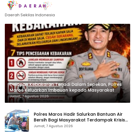
Daerah Sekilas Indonesia
Delapan Kebakaran Terjadi Dalam Sepekan, Polres
Maros Keluarkan Imbauan kepada Masyarakat
Jumat, 7 Agustus 2026
Polres Maros Hadir Salurkan Bantuan Air
Bersih Bagi Masyarakat Terdampak Krisis
Air Bersih Di Maros
Jumat, 7 Agustus 2026