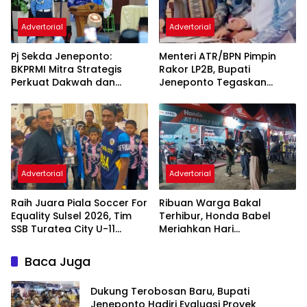
Advertorial
Advertorial
Pj Sekda Jeneponto:
Menteri ATR/BPN Pimpin
BKPRMI Mitra Strategis
Rakor LP2B, Bupati
Perkuat Dakwah dan
Jeneponto Tegaskan
Pembinaan Generasi Muda
Komitmen Lindungi Lahan
Pertanian
Advertorial
Advertorial
Raih Juara Piala Soccer For
Ribuan Warga Bakal
Equality Sulsel 2026, Tim
Terhibur, Honda Babel
SSB Turatea City U-11
Meriahkan Hari
Diterima Bupati Jeneponto
Bhayangkara ke-80
Bersama Ndarboy Genk
Baca Juga
Dukung Terobosan Baru, Bupati
Jeneponto Hadiri Evaluasi Proyek