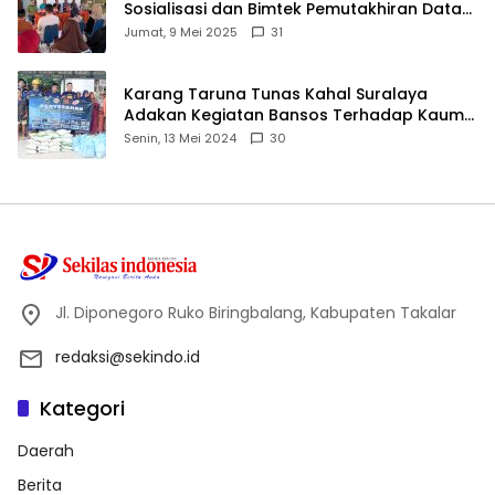
Sosialisasi dan Bimtek Pemutakhiran Data
ID
Jumat, 9 Mei 2025
31
Karang Taruna Tunas Kahal Suralaya
Adakan Kegiatan Bansos Terhadap Kaum
Dhuafa dan Anak Yatim-Piatu
Senin, 13 Mei 2024
30
Jl. Diponegoro Ruko Biringbalang, Kabupaten Takalar
redaksi@sekindo.id
Kategori
Daerah
Berita