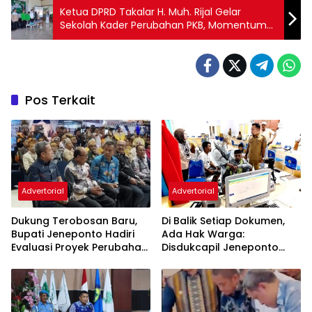
Ketua DPRD Takalar H. Muh. Rijal Gelar
Sekolah Kader Perubahan PKB, Momentum
Mencetak Generasi Muda Militan dan
Perkuat Solidaritas Partai.
Pos Terkait
Advertorial
Advertorial
Dukung Terobosan Baru,
Di Balik Setiap Dokumen,
Bupati Jeneponto Hadiri
Ada Hak Warga:
Evaluasi Proyek Perubahan
Disdukcapil Jeneponto
PKN Tingkat II di Makassar
Tingkatkan Kualitas
Layanan Administrasi
Kependudukan