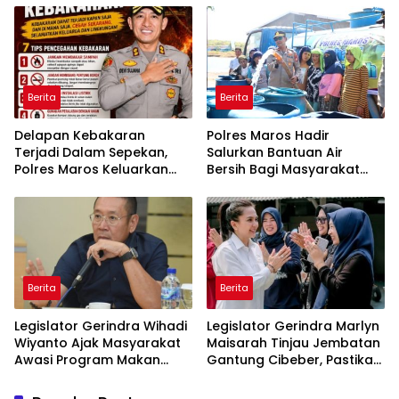
Belitung
Berita
Berita
Delapan Kebakaran
Polres Maros Hadir
Terjadi Dalam Sepekan,
Salurkan Bantuan Air
Polres Maros Keluarkan
Bersih Bagi Masyarakat
Imbauan kepada
Terdampak Krisis Air Bersih
Masyarakat
Di Maros
Berita
Berita
Legislator Gerindra Wihadi
Legislator Gerindra Marlyn
Wiyanto Ajak Masyarakat
Maisarah Tinjau Jembatan
Awasi Program Makan
Gantung Cibeber, Pastikan
Bergizi Gratis agar Tepat
Aspirasi Warga Terlaksana
Sasaran