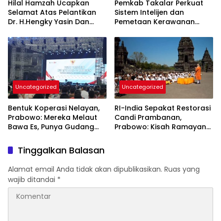
Hilal Hamzah Ucapkan
Pemkab Takalar Perkuat
Selamat Atas Pelantikan
Sistem Intelijen dan
Dr. H.Hengky Yasin Dan
Pemetaan Kerawanan
Hj.Fadilah Fahriana, Ketua
Demi Keamanan Daerah
DPC PKB Takalar dan Ketua
DPW PB Prov- Sulsel
Uncategorized
Uncategorized
Bentuk Koperasi Nelayan,
RI-India Sepakat Restorasi
Prabowo: Mereka Melaut
Candi Prambanan,
Bawa Es, Punya Gudang
Prabowo: Kisah Ramayana
Pendingin
Jadi Saksi Kedekatan
Kedua Negara
Tinggalkan Balasan
Alamat email Anda tidak akan dipublikasikan.
Ruas yang
wajib ditandai
*