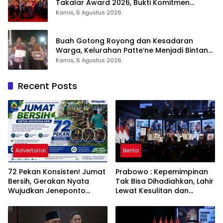
Takalar Award 2026, Bukti Komitmen
Hadirkan Pelayanan Kesehatan Berkualitas
Kamis, 6 Agustus 2026
Buah Gotong Royong dan Kesadaran
Warga, Kelurahan Patte’ne Menjadi Bintang
Takalar Award 2026
Kamis, 6 Agustus 2026
Recent Posts
Advertorial
Berita
72 Pekan Konsisten! Jumat
Prabowo : Kepemimpinan
Bersih, Gerakan Nyata
Tak Bisa Dihadiahkan, Lahir
Wujudkan Jeneponto
Lewat Kesulitan dan
Bahagia dan Lingkungan
Keberanian
ASRI