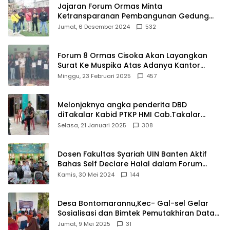
Jajaran Forum Ormas Minta
Ketransparanan Pembangunan Gedung
Damkar Di Kecamatan Cisoka
Jumat, 6 Desember 2024
532
Forum 8 Ormas Cisoka Akan Layangkan
Surat Ke Muspika Atas Adanya Kantor
Matel di Cisoka
Minggu, 23 Februari 2025
457
Melonjaknya angka penderita DBD
diTakalar Kabid PTKP HMI Cab.Takalar
angkat bicara
Selasa, 21 Januari 2025
308
Dosen Fakultas Syariah UIN Banten Aktif
Bahas Self Declare Halal dalam Forum
Ijtima Ulama MUI
Kamis, 30 Mei 2024
144
Desa Bontomarannu,Kec- Gal-sel Gelar
Sosialisasi dan Bimtek Pemutakhiran Data
ID
Jumat, 9 Mei 2025
31