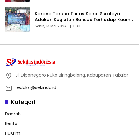
Karang Taruna Tunas Kahal Suralaya
Adakan Kegiatan Bansos Terhadap Kaum
Dhuafa dan Anak Yatim-Piatu
Senin, 13 Mei 2024
30
Jl. Diponegoro Ruko Biringbalang, Kabupaten Takalar
redaksi@sekindo.id
Kategori
Daerah
Berita
HuKrim