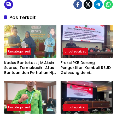
Pos Terkait
Uncategorized
Uncategorized
Kades Bontokassi, M.Aksin
Fraksi PKB Dorong
Suarso; Termakasih Atas
Pengaktifan Kembali RSUD
Bantuan dan Perhatian Hj.
Galesong demi
Fadilah Fahriana Untuk
Peningkatan Layanan
Warganya
Kesehatan Masyarakat
Uncategorized
Uncategorized