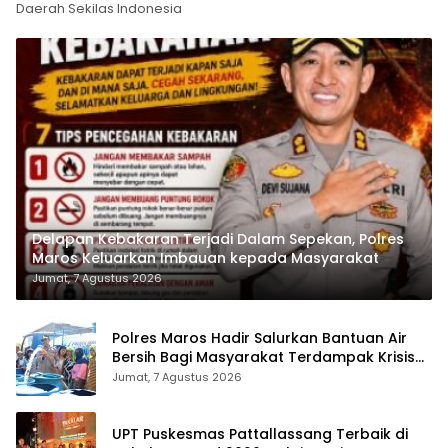
Daerah Sekilas Indonesia
Delapan Kebakaran Terjadi Dalam Sepekan, Polres
Maros Keluarkan Imbauan kepada Masyarakat
Jumat, 7 Agustus 2026
Polres Maros Hadir Salurkan Bantuan Air
Bersih Bagi Masyarakat Terdampak Krisis
Air Bersih Di Maros
Jumat, 7 Agustus 2026
UPT Puskesmas Pattallassang Terbaik di