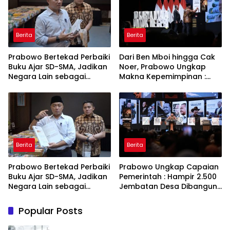
Berita
Berita
Prabowo Bertekad Perbaiki
Dari Ben Mboi hingga Cak
Buku Ajar SD-SMA, Jadikan
Noer, Prabowo Ungkap
Negara Lain sebagai
Makna Kepemimpinan :
Referensi
Bekerja, Cintai Rakyat &
Gunakan Akal Sehat
Berita
Berita
Prabowo Bertekad Perbaiki
Prabowo Ungkap Capaian
Buku Ajar SD-SMA, Jadikan
Pemerintah : Hampir 2.500
Negara Lain sebagai
Jembatan Desa Dibangun,
Referensi
100 Ribu Sekolah
Ditargetkan Direvitalisasi
Popular Posts