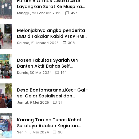
Forum 8 Ormas Cisoka Akan
ui
Berprestasi
Layangkan Surat Ke Muspika
m
Atas Adanya Kantor Matel di
Minggu, 23 Februari 2025
457
iasi
Cisoka
novasi
d 2026
Melonjaknya angka penderita
DBD diTakalar Kabid PTKP HMI
Cab.Takalar angkat bicara
Selasa, 21 Januari 2025
308
Dosen Fakultas Syariah UIN
Banten Aktif Bahas Self
Declare Halal dalam Forum
Kamis, 30 Mei 2024
144
Ijtima Ulama MUI
Desa Bontomarannu,Kec- Gal-
sel Gelar Sosialisasi dan
Bimtek Pemutakhiran Data ID
Jumat, 9 Mei 2025
31
Karang Taruna Tunas Kahal
Suralaya Adakan Kegiatan
Bansos Terhadap Kaum
Senin, 13 Mei 2024
30
Dhuafa dan Anak Yatim-Piatu