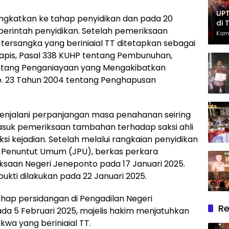
UPT
ditingkatkan ke tahap penyidikan dan pada 20
di 
perintah penyidikan. Setelah pemeriksaan
Had
Kam
, tersangka yang beriniaial TT ditetapkan sebagai
Ber
lapis, Pasal 338 KUHP tentang Pembunuhan,
tentang Penganiayaan yang Mengakibatkan
No. 23 Tahun 2004 tentang Penghapusan
enjalani perpanjangan masa penahanan seiring
suk pemeriksaan tambahan terhadap saksi ahli
si kejadian. Setelah melalui rangkaian penyidikan
a Penuntut Umum (JPU), berkas perkara
aksaan Negeri Jeneponto pada 17 Januari 2025.
kti dilakukan pada 22 Januari 2025.
ahap persidangan di Pengadilan Negeri
Re
da 5 Februari 2025, majelis hakim menjatuhkan
kwa yang beriniaial TT.