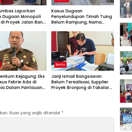
Melal
Mala
, Ambas Laporkan
Kasus Dugaan
Apres
n Dugaan Monopoli
Penyelundupan Timah Tuing
dan I
 di Proyek Jalan Bang
Belum Rampung, Nama
Awar
2026
Akbar Kuday Muncul Dalam
Informasi Penyidikan
Berita
enkum Kejagung: Eks
Janji Ismail Bangsawan
us Febrie Ada di
Belum Terealisasi, Supplier
sia Dalam Pantauan
Proyek Bronjong di Takalar
k
Tagih Sisa Pembayaran
Rp223 Juta
kan.
Ruas yang wajib ditandai
*