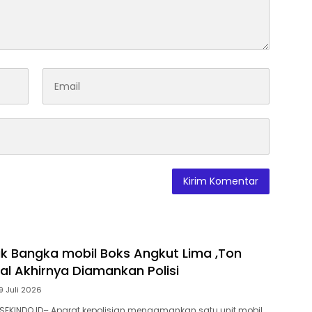
k Bangka mobil Boks Angkut Lima ,Ton
al Akhirnya Diamankan Polisi
9 Juli 2026
SEKINDO.ID– Aparat kepolisian mengamankan satu unit mobil…