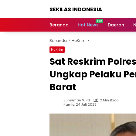
Langsung
SEKILAS INDONESIA
ke
konten
Berita
Terkini,
Beranda
Hot News
Daerah
N
Breaking
News,
Beranda
HuKrim
Latest
World,
HuKrim
Headlines,
Sat Reskrim Polre
News
Today
Ungkap Pelaku P
Barat
Suherman S. Pd
2 Min Baca
Kamis, 24 Juli 2025