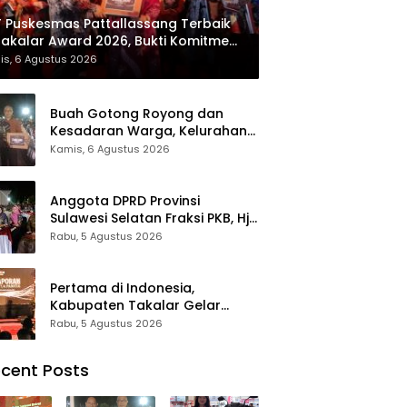
 Puskesmas Pattallassang Terbaik
Takalar Award 2026, Bukti Komitmen
irkan Pelayanan Kesehatan
is, 6 Agustus 2026
kualitas
Buah Gotong Royong dan
Kesadaran Warga, Kelurahan
Patte’ne Menjadi Bintang
Kamis, 6 Agustus 2026
Takalar Award 2026
Anggota DPRD Provinsi
Sulawesi Selatan Fraksi PKB, Hj.
Fadilah Fahriana Hadiri Dan
Rabu, 5 Agustus 2026
Beri Apresiasi : Takalar
Menyalakan Lentera
Pengabdian Melalui Malam
Pertama di Indonesia,
Apresiasi dan Inovasi Award
Kabupaten Takalar Gelar
2026
Malam Apresiasi dan Inovasi
Rabu, 5 Agustus 2026
Award 2026: Panggung
Penghargaan bagi Pelayan
cent Posts
Publik Berprestasi