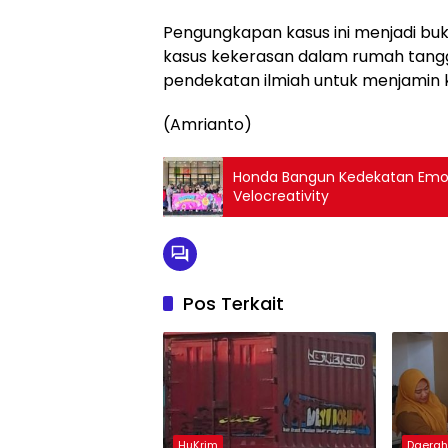
Pengungkapan kasus ini menjadi bu
kasus kekerasan dalam rumah tangga
pendekatan ilmiah untuk menjamin k
(Amrianto)
Honda Bangun Kedekatan Emo
Velocreativity
Pos Terkait
HuKrim
Daera