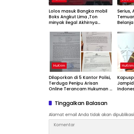
Lolos masuk Bangka mobil
Serius
Boks Angkut Lima ,Ton
‎Temua
minyak ilegal Akhirnya
Belanja
Diamankan Polisi
Andra 
HuKrim
HuKrim
Dilaporkan di 5 Kantor Polisi,
Kapusp
Terduga Penipu Arisan
Jampids
Online Terancam Hukuman 4
Indone
Tahun Penjara denda Rp.500
Penyidi
Juta
Tinggalkan Balasan
Alamat email Anda tidak akan dipublikasi