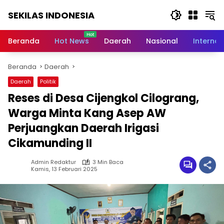
Langsung
SEKILAS INDONESIA
ke
konten
Berita
Terkini,
Beranda
Hot News
Daerah
Nasional
Internas
Breaking
News,
Beranda
Daerah
Latest
World,
Daerah
Politik
Headlines,
Reses di Desa Cijengkol Cilograng,
News
Today
Warga Minta Kang Asep AW
Perjuangkan Daerah Irigasi
Cikamunding II
Admin Redaktur
3 Min Baca
Kamis, 13 Februari 2025