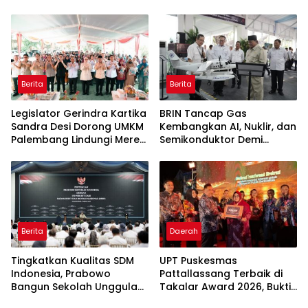
Bergizi Gratis agar Tepat
Aspirasi Warga Terlaksana
Sasaran
Berita
Berita
Legislator Gerindra Kartika
BRIN Tancap Gas
Sandra Desi Dorong UMKM
Kembangkan AI, Nuklir, dan
Palembang Lindungi Merek
Semikonduktor Demi
Usaha
Dongkrak Ekonomi
Indonesia
Berita
Daerah
Tingkatkan Kualitas SDM
UPT Puskesmas
Indonesia, Prabowo
Pattallassang Terbaik di
Bangun Sekolah Unggulan
Takalar Award 2026, Bukti
hingga Undang Universitas
Komitmen Hadirkan