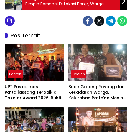
Pimpin Personel Di Lokasi Banjir, Warga :
Aman Ki Dirasa Rasa Adai Pak Kapolres
Pos Terkait
Daerah
Daerah
UPT Puskesmas
Buah Gotong Royong dan
Pattallassang Terbaik di
Kesadaran Warga,
Takalar Award 2026, Bukti
Kelurahan Patte’ne Menjadi
Komitmen Hadirkan
Bintang Takalar Award
Pelayanan Kesehatan
2026
Berkualitas