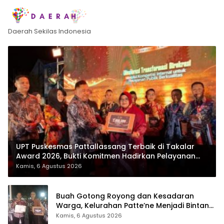
Daerah Sekilas Indonesia
UPT Puskesmas Pattallassang Terbaik di Takalar
Award 2026, Bukti Komitmen Hadirkan Pelayanan
Kesehatan Berkualitas
Kamis, 6 Agustus 2026
Buah Gotong Royong dan Kesadaran
Warga, Kelurahan Patte’ne Menjadi Bintang
Takalar Award 2026
Kamis, 6 Agustus 2026