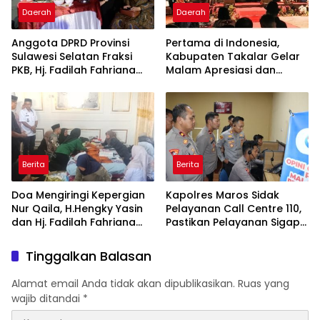
Daerah
Daerah
Anggota DPRD Provinsi
Pertama di Indonesia,
Sulawesi Selatan Fraksi
Kabupaten Takalar Gelar
PKB, Hj. Fadilah Fahriana
Malam Apresiasi dan
Hadiri Dan Beri Apresiasi :
Inovasi Award 2026:
Takalar Menyalakan
Panggung Penghargaan
Lentera Pengabdian
bagi Pelayan Publik
Melalui Malam Apresiasi
Berprestasi
dan Inovasi Award 2026
Berita
Berita
Doa Mengiringi Kepergian
Kapolres Maros Sidak
Nur Qaila, H.Hengky Yasin
Pelayanan Call Centre 110,
dan Hj. Fadilah Fahriana
Pastikan Pelayanan Sigap
Hadir Menguatkan
Dan Humanis
Keluarga
Tinggalkan Balasan
Alamat email Anda tidak akan dipublikasikan.
Ruas yang
wajib ditandai
*