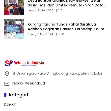
Desa Bontomarannu,Kec- Gal-sel Gelar
Sosialisasi dan Bimtek Pemutakhiran Data
ID
Jumat, 9 Mei 2025
31
Karang Taruna Tunas Kahal Suralaya
Adakan Kegiatan Bansos Terhadap Kaum
Dhuafa dan Anak Yatim-Piatu
Senin, 13 Mei 2024
30
Jl. Diponegoro Ruko Biringbalang, Kabupaten Takalar
redaksi@sekindo.id
Kategori
Daerah