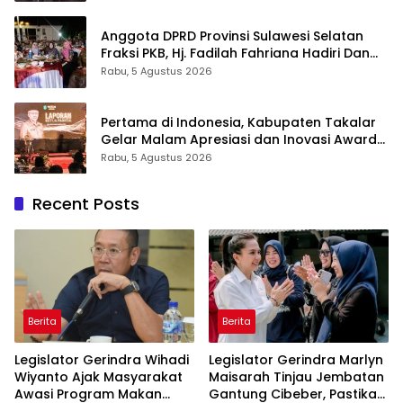
Anggota DPRD Provinsi Sulawesi Selatan
Fraksi PKB, Hj. Fadilah Fahriana Hadiri Dan
Beri Apresiasi : Takalar Menyalakan Lentera
Rabu, 5 Agustus 2026
Pengabdian Melalui Malam Apresiasi dan
Inovasi Award 2026
Pertama di Indonesia, Kabupaten Takalar
Gelar Malam Apresiasi dan Inovasi Award
2026: Panggung Penghargaan bagi
Rabu, 5 Agustus 2026
Pelayan Publik Berprestasi
Recent Posts
Berita
Berita
Legislator Gerindra Wihadi
Legislator Gerindra Marlyn
Wiyanto Ajak Masyarakat
Maisarah Tinjau Jembatan
Awasi Program Makan
Gantung Cibeber, Pastikan