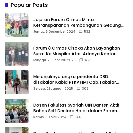
Terbaik Dunia
Pelayanan Kesehatan
Popular Posts
Berkualitas
Jajaran Forum Ormas Minta
Ketransparanan Pembangunan Gedung
Damkar Di Kecamatan Cisoka
Jumat, 6 Desember 2024
532
Forum 8 Ormas Cisoka Akan Layangkan
Surat Ke Muspika Atas Adanya Kantor
Matel di Cisoka
Minggu, 23 Februari 2025
457
Melonjaknya angka penderita DBD
diTakalar Kabid PTKP HMI Cab.Takalar
angkat bicara
Selasa, 21 Januari 2025
308
Dosen Fakultas Syariah UIN Banten Aktif
Bahas Self Declare Halal dalam Forum
Ijtima Ulama MUI
Kamis, 30 Mei 2024
144