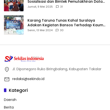
Sosialisasi dan Bimtek Pemutakhiran Data
ID
Jumat, 9 Mei 2025
31
Karang Taruna Tunas Kahal Suralaya
Adakan Kegiatan Bansos Terhadap Kaum
Dhuafa dan Anak Yatim-Piatu
Senin, 13 Mei 2024
30
Jl. Diponegoro Ruko Biringbalang, Kabupaten Takalar
redaksi@sekindo.id
Kategori
Daerah
Berita