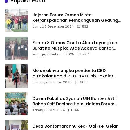
Popular Posts
Jajaran Forum Ormas Minta
Ketransparanan Pembangunan Gedung
Damkar Di Kecamatan Cisoka
Jumat, 6 Desember 2024
532
Forum 8 Ormas Cisoka Akan Layangkan
Surat Ke Muspika Atas Adanya Kantor
Matel di Cisoka
Minggu, 23 Februari 2025
457
Melonjaknya angka penderita DBD
diTakalar Kabid PTKP HMI Cab.Takalar
angkat bicara
Selasa, 21 Januari 2025
308
Dosen Fakultas Syariah UIN Banten Aktif
Bahas Self Declare Halal dalam Forum
Ijtima Ulama MUI
Kamis, 30 Mei 2024
144
Desa Bontomarannu,Kec- Gal-sel Gelar