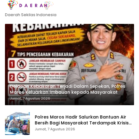
Daerah Sekilas Indonesia
Delapan Kebakaran Terjadi Dalam Sepekan, Polres
Maros Keluarkan Imbauan kepada Masyarakat
Jumat, 7 Agustus 2026
Polres Maros Hadir Salurkan Bantuan Air
Bersih Bagi Masyarakat Terdampak Krisis
Air Bersih Di Maros
Jumat, 7 Agustus 2026