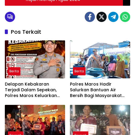
Pos Terkait
Berita
Berita
Delapan Kebakaran
Polres Maros Hadir
Terjadi Dalam Sepekan,
Salurkan Bantuan Air
Polres Maros Keluarkan
Bersih Bagi Masyarakat
Imbauan kepada
Terdampak Krisis Air Bersih
Masyarakat
Di Maros