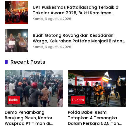
UPT Puskesmas Pattallassang Terbaik di
Takalar Award 2026, Bukti Komitmen
Hadirkan Pelayanan Kesehatan Berkualitas
Kamis, 6 Agustus 2026
Buah Gotong Royong dan Kesadaran
Warga, Kelurahan Patte’ne Menjadi Bintang
Takalar Award 2026
Kamis, 6 Agustus 2026
Recent Posts
Berita
HuKrim
Demo Penambang
Polda Babel Resmi
Berujung Ricuh, Kantor
Tetapkan 4 Tersangka
Wasprod PT Timah di
Dalam Perkara 52,5 Ton
Belitung Timur Terbakar
Pasir Timah Ilegal Di