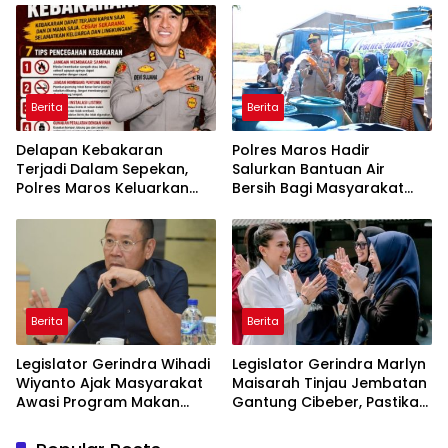
Belitung
Berita
Berita
Delapan Kebakaran
Polres Maros Hadir
Terjadi Dalam Sepekan,
Salurkan Bantuan Air
Polres Maros Keluarkan
Bersih Bagi Masyarakat
Imbauan kepada
Terdampak Krisis Air Bersih
Masyarakat
Di Maros
Berita
Berita
Legislator Gerindra Wihadi
Legislator Gerindra Marlyn
Wiyanto Ajak Masyarakat
Maisarah Tinjau Jembatan
Awasi Program Makan
Gantung Cibeber, Pastikan
Bergizi Gratis agar Tepat
Aspirasi Warga Terlaksana
Sasaran