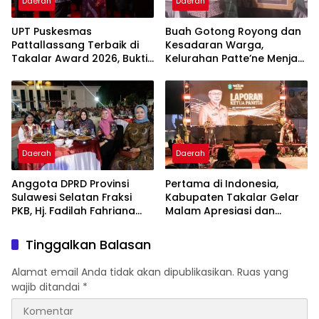
Daerah
Daerah
UPT Puskesmas
Buah Gotong Royong dan
Pattallassang Terbaik di
Kesadaran Warga,
Takalar Award 2026, Bukti
Kelurahan Patte’ne Menjadi
Komitmen Hadirkan
Bintang Takalar Award
Pelayanan Kesehatan
2026
Berkualitas
Daerah
Daerah
Anggota DPRD Provinsi
Pertama di Indonesia,
Sulawesi Selatan Fraksi
Kabupaten Takalar Gelar
PKB, Hj. Fadilah Fahriana
Malam Apresiasi dan
Hadiri Dan Beri Apresiasi :
Inovasi Award 2026:
Takalar Menyalakan
Panggung Penghargaan
Tinggalkan Balasan
Lentera Pengabdian
bagi Pelayan Publik
Melalui Malam Apresiasi
Berprestasi
Alamat email Anda tidak akan dipublikasikan.
Ruas yang
dan Inovasi Award 2026
wajib ditandai
*