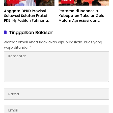
Daerah
Daerah
Anggota DPRD Provinsi
Pertama di Indonesia,
Sulawesi Selatan Fraksi
Kabupaten Takalar Gelar
PKB, Hj. Fadilah Fahriana
Malam Apresiasi dan
Hadiri Dan Beri Apresiasi :
Inovasi Award 2026:
Takalar Menyalakan
Panggung Penghargaan
Tinggalkan Balasan
Lentera Pengabdian
bagi Pelayan Publik
Melalui Malam Apresiasi
Berprestasi
Alamat email Anda tidak akan dipublikasikan.
Ruas yang
dan Inovasi Award 2026
wajib ditandai
*