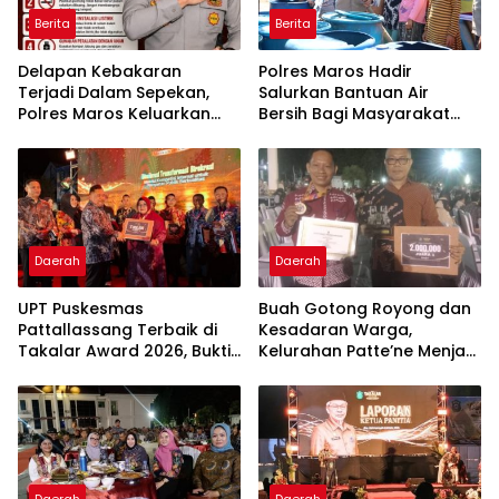
Berita
Berita
Delapan Kebakaran
Polres Maros Hadir
Terjadi Dalam Sepekan,
Salurkan Bantuan Air
Polres Maros Keluarkan
Bersih Bagi Masyarakat
Imbauan kepada
Terdampak Krisis Air Bersih
Masyarakat
Di Maros
Daerah
Daerah
UPT Puskesmas
Buah Gotong Royong dan
Pattallassang Terbaik di
Kesadaran Warga,
Takalar Award 2026, Bukti
Kelurahan Patte’ne Menjadi
Komitmen Hadirkan
Bintang Takalar Award
Pelayanan Kesehatan
2026
Berkualitas