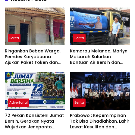
Berita
Berita
Ringankan Beban Warga,
Kemarau Melanda, Marlyn
Pemdes Karyabuana
Maisarah Salurkan
Ajukan Paket Token dan
Bantuan Air Bersih dan
Penurunan Daya Listrik ke
Toren untuk Warga
PLN
Babakan Madang
Advertorial
Berita
72 Pekan Konsisten! Jumat
Prabowo : Kepemimpinan
Bersih, Gerakan Nyata
Tak Bisa Dihadiahkan, Lahir
Wujudkan Jeneponto
Lewat Kesulitan dan
Bahagia dan Lingkungan
Keberanian