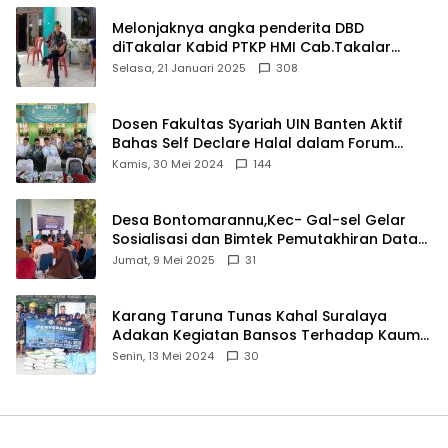
Melonjaknya angka penderita DBD
diTakalar Kabid PTKP HMI Cab.Takalar
angkat bicara
Selasa, 21 Januari 2025
308
Dosen Fakultas Syariah UIN Banten Aktif
Bahas Self Declare Halal dalam Forum
Ijtima Ulama MUI
Kamis, 30 Mei 2024
144
Desa Bontomarannu,Kec- Gal-sel Gelar
Sosialisasi dan Bimtek Pemutakhiran Data
ID
Jumat, 9 Mei 2025
31
Karang Taruna Tunas Kahal Suralaya
Adakan Kegiatan Bansos Terhadap Kaum
Dhuafa dan Anak Yatim-Piatu
Senin, 13 Mei 2024
30