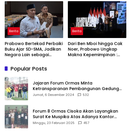
ASRI
Berita
Berita
Prabowo Bertekad Perbaiki
Dari Ben Mboi hingga Cak
Buku Ajar SD-SMA, Jadikan
Noer, Prabowo Ungkap
Negara Lain sebagai
Makna Kepemimpinan :
Referensi
Bekerja, Cintai Rakyat &
Gunakan Akal Sehat
Popular Posts
Jajaran Forum Ormas Minta
Ketransparanan Pembangunan Gedung
Damkar Di Kecamatan Cisoka
Jumat, 6 Desember 2024
532
Forum 8 Ormas Cisoka Akan Layangkan
Surat Ke Muspika Atas Adanya Kantor
Matel di Cisoka
Minggu, 23 Februari 2025
457