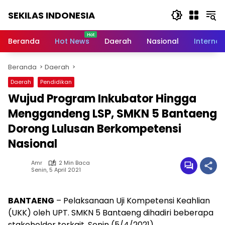
Langsung
SEKILAS INDONESIA
ke
konten
Berita
Terkini,
Beranda
Hot News
Daerah
Nasional
Internas
Breaking
News,
Beranda
Daerah
Latest
World,
Daerah
Pendidikan
Headlines,
Wujud Program Inkubator Hingga
News
Today
Menggandeng LSP, SMKN 5 Bantaeng
Dorong Lulusan Berkompetensi
Nasional
Amr
2 Min Baca
Senin, 5 April 2021
BANTAENG
– Pelaksanaan Uji Kompetensi Keahlian
(UKK) oleh UPT. SMKN 5 Bantaeng dihadiri beberapa
stakeholder terkait, Senin (5/4/2021).