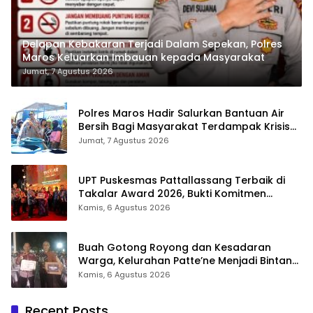
Delapan Kebakaran Terjadi Dalam Sepekan, Polres
Maros Keluarkan Imbauan kepada Masyarakat
Jumat, 7 Agustus 2026
Polres Maros Hadir Salurkan Bantuan Air
Bersih Bagi Masyarakat Terdampak Krisis
Air Bersih Di Maros
Jumat, 7 Agustus 2026
UPT Puskesmas Pattallassang Terbaik di
Takalar Award 2026, Bukti Komitmen
Hadirkan Pelayanan Kesehatan Berkualitas
Kamis, 6 Agustus 2026
Buah Gotong Royong dan Kesadaran
Warga, Kelurahan Patte’ne Menjadi Bintang
Takalar Award 2026
Kamis, 6 Agustus 2026
Recent Posts