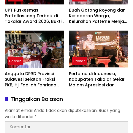
UPT Puskesmas
Buah Gotong Royong dan
Pattallassang Terbaik di
Kesadaran Warga,
Takalar Award 2026, Bukti
Kelurahan Patte’ne Menjadi
Komitmen Hadirkan
Bintang Takalar Award
Pelayanan Kesehatan
2026
Berkualitas
Daerah
Daerah
Anggota DPRD Provinsi
Pertama di Indonesia,
Sulawesi Selatan Fraksi
Kabupaten Takalar Gelar
PKB, Hj. Fadilah Fahriana
Malam Apresiasi dan
Hadiri Dan Beri Apresiasi :
Inovasi Award 2026:
Takalar Menyalakan
Panggung Penghargaan
Tinggalkan Balasan
Lentera Pengabdian
bagi Pelayan Publik
Melalui Malam Apresiasi
Berprestasi
Alamat email Anda tidak akan dipublikasikan.
Ruas yang
dan Inovasi Award 2026
wajib ditandai
*