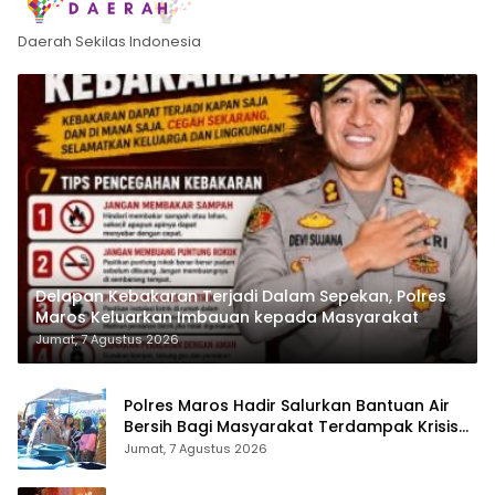
Daerah Sekilas Indonesia
Delapan Kebakaran Terjadi Dalam Sepekan, Polres
Maros Keluarkan Imbauan kepada Masyarakat
Jumat, 7 Agustus 2026
Polres Maros Hadir Salurkan Bantuan Air
Bersih Bagi Masyarakat Terdampak Krisis
Air Bersih Di Maros
Jumat, 7 Agustus 2026