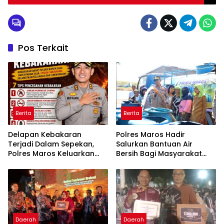
Lomba BBGRM
Pos Terkait
Berita
Berita
Delapan Kebakaran
Polres Maros Hadir
Terjadi Dalam Sepekan,
Salurkan Bantuan Air
Polres Maros Keluarkan
Bersih Bagi Masyarakat
Imbauan kepada
Terdampak Krisis Air Bersih
Masyarakat
Di Maros
Daerah
Daerah