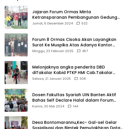
Jajaran Forum Ormas Minta
Ketransparanan Pembangunan Gedung
Damkar Di Kecamatan Cisoka
Jumat, 6 Desember 2024
532
Forum 8 Ormas Cisoka Akan Layangkan
Surat Ke Muspika Atas Adanya Kantor
Matel di Cisoka
Minggu, 23 Februari 2025
457
Melonjaknya angka penderita DBD
diTakalar Kabid PTKP HMI Cab.Takalar
angkat bicara
Selasa, 21 Januari 2025
308
Dosen Fakultas Syariah UIN Banten Aktif
Bahas Self Declare Halal dalam Forum
Ijtima Ulama MUI
Kamis, 30 Mei 2024
144
Desa Bontomarannu,Kec- Gal-sel Gelar
Sosialisasi dan Bimtek Pemutakhiran Data