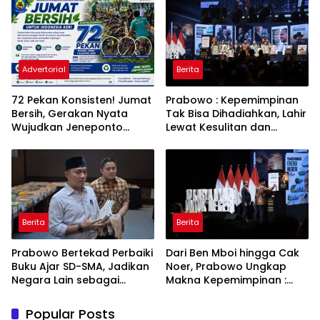
PLN
Babakan Madang
Advertorial
Berita
72 Pekan Konsisten! Jumat
Prabowo : Kepemimpinan
Bersih, Gerakan Nyata
Tak Bisa Dihadiahkan, Lahir
Wujudkan Jeneponto
Lewat Kesulitan dan
Bahagia dan Lingkungan
Keberanian
ASRI
Berita
Berita
Prabowo Bertekad Perbaiki
Dari Ben Mboi hingga Cak
Buku Ajar SD-SMA, Jadikan
Noer, Prabowo Ungkap
Negara Lain sebagai
Makna Kepemimpinan :
Referensi
Bekerja, Cintai Rakyat &
Gunakan Akal Sehat
Popular Posts