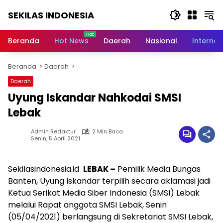
Langsung
SEKILAS INDONESIA
ke
konten
Berita
Terkini,
Beranda
Hot News
Daerah
Nasional
Internas
Breaking
News,
Beranda
Daerah
Latest
World,
Daerah
Headlines,
Uyung Iskandar Nahkodai SMSI
News
Today
Lebak
Admin Redaktur
2 Min Baca
Senin, 5 April 2021
Sekilasindonesia.id
LEBAK –
Pemilik Media Bungas
Banten, Uyung Iskandar terpilih secara aklamasi jadi
Ketua Serikat Media Siber Indonesia (SMSI) Lebak
melalui Rapat anggota SMSI Lebak, Senin
(05/04/2021) berlangsung di Sekretariat SMSI Lebak,