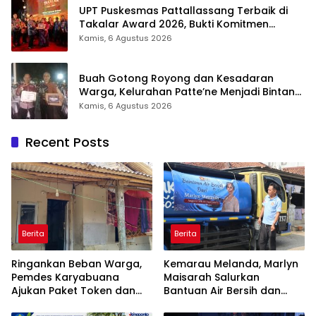
UPT Puskesmas Pattallassang Terbaik di
Takalar Award 2026, Bukti Komitmen
Hadirkan Pelayanan Kesehatan Berkualitas
Kamis, 6 Agustus 2026
Buah Gotong Royong dan Kesadaran
Warga, Kelurahan Patte’ne Menjadi Bintang
Takalar Award 2026
Kamis, 6 Agustus 2026
Recent Posts
Berita
Berita
Ringankan Beban Warga,
Kemarau Melanda, Marlyn
Pemdes Karyabuana
Maisarah Salurkan
Ajukan Paket Token dan
Bantuan Air Bersih dan
Penurunan Daya Listrik ke
Toren untuk Warga