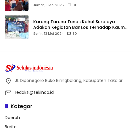
ID
Jumat, 9 Mei 2025
31
Karang Taruna Tunas Kahal Suralaya
Adakan Kegiatan Bansos Terhadap Kaum
Dhuafa dan Anak Yatim-Piatu
Senin, 13 Mei 2024
30
Jl. Diponegoro Ruko Biringbalang, Kabupaten Takalar
redaksi@sekindo.id
Kategori
Daerah
Berita