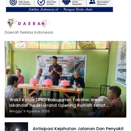
Daerah Sekilas Indonesia
Wakil Ketua DPRD kabupaten Takalar, Irwan
Iskandar Hadiri Grand Opening Rumah sehat
Pertama di Takalar, Melayani Terapis Gratis untuk
Minggu, 9 Agustus 2026
Pasien Dhuafa dan umum.
Antisipasi Kejahatan Jalanan Dan Penyakit