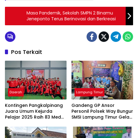
Masa Pandemik, Sekolah SMPN 2 Binamu
Jeneponto Terus Berinovasi dan Berkreasi
Pos Terkait
Daerah
Lampung Timur
Kontingen Pangkalpinang
Gandeng GP Ansor
Juara Umum Kejurda
Personil Polsek Way Bungur
Pelajar 2025 Raih 83 Medali
SMSI Lampung Timur Gelar
di Belitung Timur, Ungguli
Bukber dan Berbagi Takjil
Enam Daerah