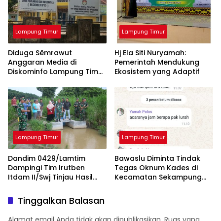
Lampung Timur
Lampung Timur
Diduga Sêmrawut
Hj Ela Siti Nuryamah:
Anggaran Media di
Pemerintah Mendukung
Diskominfo Lampung Timur
Ekosistem yang Adaptif
Jadi Sorotan Awak Media
Lampung Timur
Lampung Timur
Dandim 0429/Lamtim
Bawaslu Diminta Tindak
Dampingi Tim Irutben
Tegas Oknum Kades di
Itdam II/Swj Tinjau Hasil
Kecamatan Sekampung
Pembangunan Fisik Oplah
yang Tidak Netral
Tinggalkan Balasan
Alamat email Anda tidak akan dipublikasikan.
Ruas yang