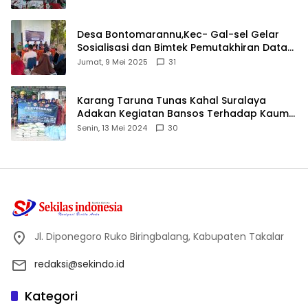
Desa Bontomarannu,Kec- Gal-sel Gelar
Sosialisasi dan Bimtek Pemutakhiran Data
ID
Jumat, 9 Mei 2025
31
Karang Taruna Tunas Kahal Suralaya
Adakan Kegiatan Bansos Terhadap Kaum
Dhuafa dan Anak Yatim-Piatu
Senin, 13 Mei 2024
30
Jl. Diponegoro Ruko Biringbalang, Kabupaten Takalar
redaksi@sekindo.id
Kategori