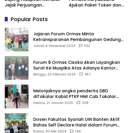
Jejak Perjuangan
Ajukan Paket Token dan
Ranggong Daeng Romo,
Penurunan Daya Listrik ke
Wabup Takalar: Apresiasi
PLN
Popular Posts
Bahwa Sejarah Adalah
Warisan yang Tak Ternilai”.
Jajaran Forum Ormas Minta
Ketransparanan Pembangunan Gedung
Damkar Di Kecamatan Cisoka
Jumat, 6 Desember 2024
532
Forum 8 Ormas Cisoka Akan Layangkan
Surat Ke Muspika Atas Adanya Kantor
Matel di Cisoka
Minggu, 23 Februari 2025
457
Melonjaknya angka penderita DBD
diTakalar Kabid PTKP HMI Cab.Takalar
angkat bicara
Selasa, 21 Januari 2025
308
Dosen Fakultas Syariah UIN Banten Aktif
Bahas Self Declare Halal dalam Forum
Ijtima Ulama MUI
Kamis, 30 Mei 2024
144