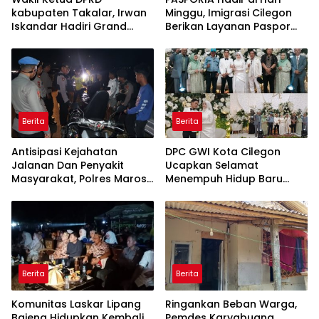
kabupaten Takalar, Irwan
Minggu, Imigrasi Cilegon
Iskandar Hadiri Grand
Berikan Layanan Paspor
Opening Rumah sehat
Sekaligus Cek Kesehatan
Pertama di Takalar,
Gratis
Melayani Terapis Gratis
untuk Pasien Dhuafa dan
umum.
Berita
Berita
Antisipasi Kejahatan
DPC GWI Kota Cilegon
Jalanan Dan Penyakit
Ucapkan Selamat
Masyarakat, Polres Maros
Menempuh Hidup Baru
Gelar Razia Operasi Cipta
untuk Hana Novia dan
Kondusif
Tuanku Ihza Kemalsya
Damanik
Berita
Berita
Komunitas Laskar Lipang
Ringankan Beban Warga,
Bajeng Hidupkan Kembali
Pemdes Karyabuana