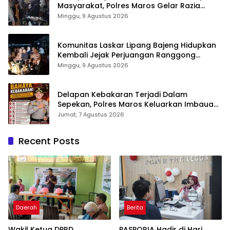
Masyarakat, Polres Maros Gelar Razia
Operasi Cipta Kondusif
Minggu, 9 Agustus 2026
Komunitas Laskar Lipang Bajeng Hidupkan
Kembali Jejak Perjuangan Ranggong
Daeng Romo, Wabup Takalar: Apresiasi
Minggu, 9 Agustus 2026
Bahwa Sejarah Adalah Warisan yang Tak
Ternilai”.
Delapan Kebakaran Terjadi Dalam
Sepekan, Polres Maros Keluarkan Imbauan
kepada Masyarakat
Jumat, 7 Agustus 2026
Recent Posts
Daerah
Berita
Wakil Ketua DPRD
PASPORIA Hadir di Hari