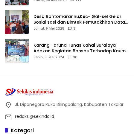
Desa Bontomarannu,Kec- Gal-sel Gelar
Sosialisasi dan Bimtek Pemutakhiran Data
ID
Jumat, 9 Mei 2025
31
Karang Taruna Tunas Kahal Suralaya
Adakan Kegiatan Bansos Terhadap Kaum
Dhuafa dan Anak Yatim-Piatu
Senin, 13 Mei 2024
30
Jl. Diponegoro Ruko Biringbalang, Kabupaten Takalar
redaksi@sekindo.id
Kategori