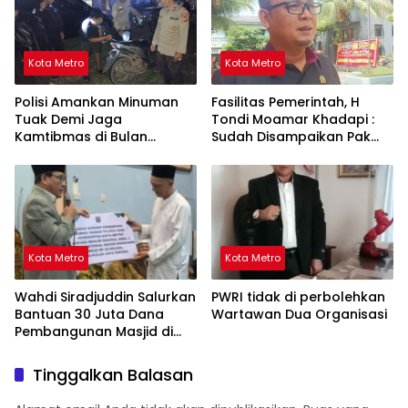
Kota Metro
Kota Metro
Polisi Amankan Minuman
Fasilitas Pemerintah, H
Tuak Demi Jaga
Tondi Moamar Khadapi :
Kamtibmas di Bulan
Sudah Disampaikan Pak
Ramadhan
Walikota Fasilitas yang
Ada Gratis
Kota Metro
Kota Metro
Wahdi Siradjuddin Salurkan
PWRI tidak di perbolehkan
Bantuan 30 Juta Dana
Wartawan Dua Organisasi
Pembangunan Masjid di
Metro Timur
Tinggalkan Balasan