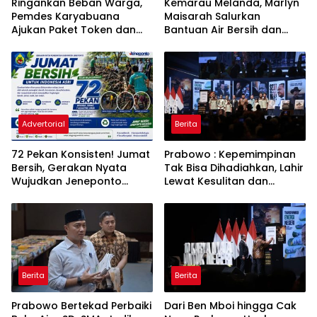
Ringankan Beban Warga,
Kemarau Melanda, Marlyn
Pemdes Karyabuana
Maisarah Salurkan
Ajukan Paket Token dan
Bantuan Air Bersih dan
Penurunan Daya Listrik ke
Toren untuk Warga
PLN
Babakan Madang
Advertorial
Berita
72 Pekan Konsisten! Jumat
Prabowo : Kepemimpinan
Bersih, Gerakan Nyata
Tak Bisa Dihadiahkan, Lahir
Wujudkan Jeneponto
Lewat Kesulitan dan
Bahagia dan Lingkungan
Keberanian
ASRI
Berita
Berita
Prabowo Bertekad Perbaiki
Dari Ben Mboi hingga Cak