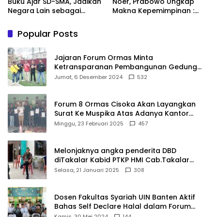
Buku Ajar SD-SMA, Jadikan
Noer, Prabowo Ungkap
Negara Lain sebagai
Makna Kepemimpinan :
Referensi
Bekerja, Cintai Rakyat &
Gunakan Akal Sehat
Popular Posts
Jajaran Forum Ormas Minta
Ketransparanan Pembangunan Gedung
Damkar Di Kecamatan Cisoka
Jumat, 6 Desember 2024
532
Forum 8 Ormas Cisoka Akan Layangkan
Surat Ke Muspika Atas Adanya Kantor
Matel di Cisoka
Minggu, 23 Februari 2025
457
Melonjaknya angka penderita DBD
diTakalar Kabid PTKP HMI Cab.Takalar
angkat bicara
Selasa, 21 Januari 2025
308
Dosen Fakultas Syariah UIN Banten Aktif
Bahas Self Declare Halal dalam Forum
Ijtima Ulama MUI
Kamis, 30 Mei 2024
144