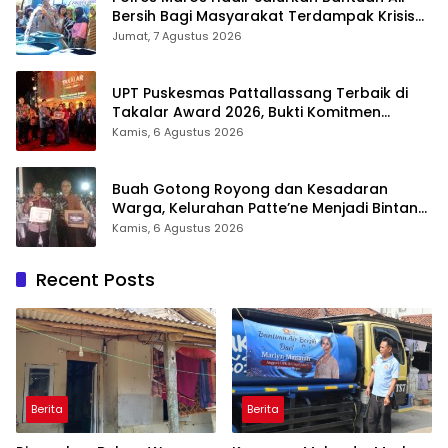
Bersih Bagi Masyarakat Terdampak Krisis
Air Bersih Di Maros
Jumat, 7 Agustus 2026
UPT Puskesmas Pattallassang Terbaik di
Takalar Award 2026, Bukti Komitmen
Hadirkan Pelayanan Kesehatan Berkualitas
Kamis, 6 Agustus 2026
Buah Gotong Royong dan Kesadaran
Warga, Kelurahan Patte’ne Menjadi Bintang
Takalar Award 2026
Kamis, 6 Agustus 2026
Recent Posts
Berita
Berita