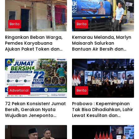
Berita
Berita
Ringankan Beban Warga,
Kemarau Melanda, Marlyn
Pemdes Karyabuana
Maisarah Salurkan
Ajukan Paket Token dan
Bantuan Air Bersih dan
Penurunan Daya Listrik ke
Toren untuk Warga
PLN
Babakan Madang
Advertorial
Berita
72 Pekan Konsisten! Jumat
Prabowo : Kepemimpinan
Bersih, Gerakan Nyata
Tak Bisa Dihadiahkan, Lahir
Wujudkan Jeneponto
Lewat Kesulitan dan
Bahagia dan Lingkungan
Keberanian
ASRI