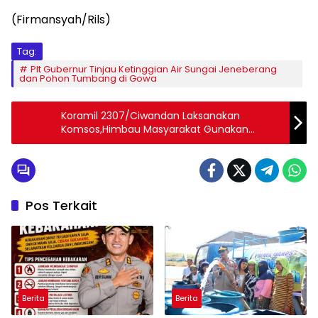
(Firmansyah/Rils)
Tag:
Plt Gubernur Tinjau Ketinggian Air Sungai Jeneberang
dan Pohon Tumbang di Gowa
Koramil 2307/Ciwandan Laksanakan
Komsos,Himbau Masyarakat Gunakan
Masker
Pos Terkait
Berita
Berita