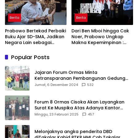
Berita
Berita
Prabowo Bertekad Perbaiki
Dari Ben Mboi hingga Cak
Buku Ajar SD-SMA, Jadikan
Noer, Prabowo Ungkap
Negara Lain sebagai
Makna Kepemimpinan :
Referensi
Bekerja, Cintai Rakyat &
Gunakan Akal Sehat
Popular Posts
Jajaran Forum Ormas Minta
Ketransparanan Pembangunan Gedung
Damkar Di Kecamatan Cisoka
Jumat, 6 Desember 2024
532
Forum 8 Ormas Cisoka Akan Layangkan
Surat Ke Muspika Atas Adanya Kantor
Matel di Cisoka
Minggu, 23 Februari 2025
457
Melonjaknya angka penderita DBD
diTakalar Kabid PTKP HMI Cab.Takalar