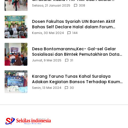
angkat bicara
Selasa, 21 Januari 2025
308
Dosen Fakultas Syariah UIN Banten Aktif
Bahas Self Declare Halal dalam Forum
Ijtima Ulama MUI
Kamis, 30 Mei 2024
144
Desa Bontomarannu,Kec- Gal-sel Gelar
Sosialisasi dan Bimtek Pemutakhiran Data
ID
Jumat, 9 Mei 2025
31
Karang Taruna Tunas Kahal Suralaya
Adakan Kegiatan Bansos Terhadap Kaum
Dhuafa dan Anak Yatim-Piatu
Senin, 13 Mei 2024
30