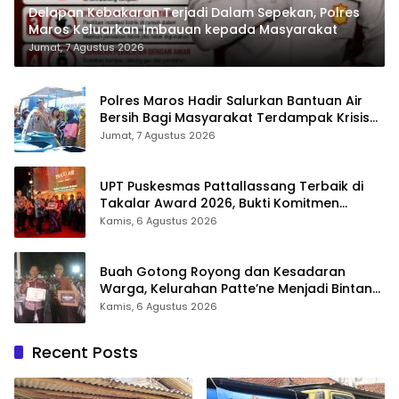
Delapan Kebakaran Terjadi Dalam Sepekan, Polres
Maros Keluarkan Imbauan kepada Masyarakat
Jumat, 7 Agustus 2026
Polres Maros Hadir Salurkan Bantuan Air
Bersih Bagi Masyarakat Terdampak Krisis
Air Bersih Di Maros
Jumat, 7 Agustus 2026
UPT Puskesmas Pattallassang Terbaik di
Takalar Award 2026, Bukti Komitmen
Hadirkan Pelayanan Kesehatan Berkualitas
Kamis, 6 Agustus 2026
Buah Gotong Royong dan Kesadaran
Warga, Kelurahan Patte’ne Menjadi Bintang
Takalar Award 2026
Kamis, 6 Agustus 2026
Recent Posts