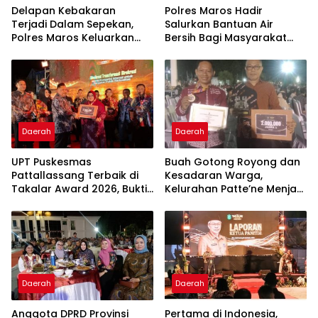
Delapan Kebakaran
Polres Maros Hadir
Terjadi Dalam Sepekan,
Salurkan Bantuan Air
Polres Maros Keluarkan
Bersih Bagi Masyarakat
Imbauan kepada
Terdampak Krisis Air Bersih
Masyarakat
Di Maros
Daerah
Daerah
UPT Puskesmas
Buah Gotong Royong dan
Pattallassang Terbaik di
Kesadaran Warga,
Takalar Award 2026, Bukti
Kelurahan Patte’ne Menjadi
Komitmen Hadirkan
Bintang Takalar Award
Pelayanan Kesehatan
2026
Berkualitas
Daerah
Daerah
Anggota DPRD Provinsi
Pertama di Indonesia,