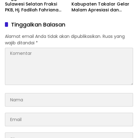
Sulawesi Selatan Fraksi
Kabupaten Takalar Gelar
PKB, Hj. Fadilah Fahriana
Malam Apresiasi dan
Hadiri Dan Beri Apresiasi :
Inovasi Award 2026:
Takalar Menyalakan
Panggung Penghargaan
Tinggalkan Balasan
Lentera Pengabdian
bagi Pelayan Publik
Melalui Malam Apresiasi
Berprestasi
Alamat email Anda tidak akan dipublikasikan.
Ruas yang
dan Inovasi Award 2026
wajib ditandai
*