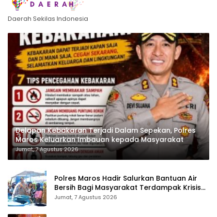
Daerah Sekilas Indonesia
Delapan Kebakaran Terjadi Dalam Sepekan, Polres
Maros Keluarkan Imbauan kepada Masyarakat
Jumat, 7 Agustus 2026
Polres Maros Hadir Salurkan Bantuan Air
Bersih Bagi Masyarakat Terdampak Krisis
Air Bersih Di Maros
Jumat, 7 Agustus 2026