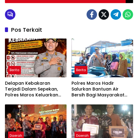
Pos Terkait
Berita
Berita
Delapan Kebakaran
Polres Maros Hadir
Terjadi Dalam Sepekan,
Salurkan Bantuan Air
Polres Maros Keluarkan
Bersih Bagi Masyarakat
Imbauan kepada
Terdampak Krisis Air Bersih
Masyarakat
Di Maros
Daerah
Daerah