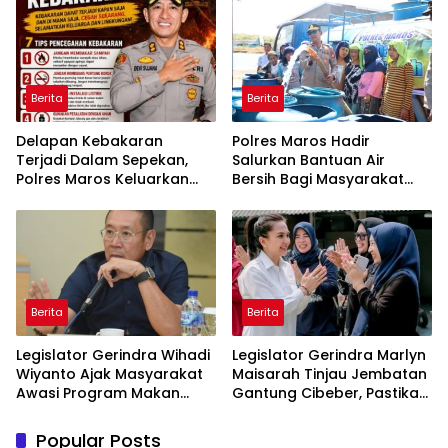
Belitung
Berita
Berita
Delapan Kebakaran
Polres Maros Hadir
Terjadi Dalam Sepekan,
Salurkan Bantuan Air
Polres Maros Keluarkan
Bersih Bagi Masyarakat
Imbauan kepada
Terdampak Krisis Air Bersih
Masyarakat
Di Maros
Berita
Berita
Legislator Gerindra Wihadi
Legislator Gerindra Marlyn
Wiyanto Ajak Masyarakat
Maisarah Tinjau Jembatan
Awasi Program Makan
Gantung Cibeber, Pastikan
Bergizi Gratis agar Tepat
Aspirasi Warga Terlaksana
Sasaran
Popular Posts