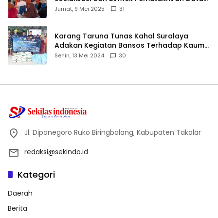
ID
Jumat, 9 Mei 2025
31
Karang Taruna Tunas Kahal Suralaya
Adakan Kegiatan Bansos Terhadap Kaum
Dhuafa dan Anak Yatim-Piatu
Senin, 13 Mei 2024
30
Jl. Diponegoro Ruko Biringbalang, Kabupaten Takalar
redaksi@sekindo.id
Kategori
Daerah
Berita