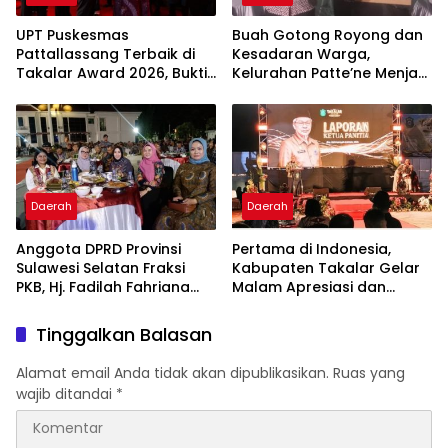
UPT Puskesmas
Buah Gotong Royong dan
Pattallassang Terbaik di
Kesadaran Warga,
Takalar Award 2026, Bukti
Kelurahan Patte’ne Menjadi
Komitmen Hadirkan
Bintang Takalar Award
Pelayanan Kesehatan
2026
Berkualitas
Daerah
Daerah
Anggota DPRD Provinsi
Pertama di Indonesia,
Sulawesi Selatan Fraksi
Kabupaten Takalar Gelar
PKB, Hj. Fadilah Fahriana
Malam Apresiasi dan
Hadiri Dan Beri Apresiasi :
Inovasi Award 2026:
Takalar Menyalakan
Panggung Penghargaan
Tinggalkan Balasan
Lentera Pengabdian
bagi Pelayan Publik
Melalui Malam Apresiasi
Berprestasi
Alamat email Anda tidak akan dipublikasikan.
Ruas yang
dan Inovasi Award 2026
wajib ditandai
*