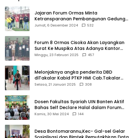
Jajaran Forum Ormas Minta
Ketransparanan Pembangunan Gedung
Damkar Di Kecamatan Cisoka
Jumat, 6 Desember 2024
532
Forum 8 Ormas Cisoka Akan Layangkan
Surat Ke Muspika Atas Adanya Kantor
Matel di Cisoka
Minggu, 23 Februari 2025
457
Melonjaknya angka penderita DBD
diTakalar Kabid PTKP HMI Cab.Takalar
angkat bicara
Selasa, 21 Januari 2025
308
Dosen Fakultas Syariah UIN Banten Aktif
Bahas Self Declare Halal dalam Forum
Ijtima Ulama MUI
Kamis, 30 Mei 2024
144
Desa Bontomarannu,Kec- Gal-sel Gelar
Sosialisasi dan Bimtek Pemutakhiran Data