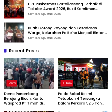
UPT Puskesmas Pattallassang Terbaik di
Takalar Award 2026, Bukti Komitmen
Hadirkan Pelayanan Kesehatan Berkualitas
Kamis, 6 Agustus 2026
Buah Gotong Royong dan Kesadaran
Warga, Kelurahan Patte’ne Menjadi Bintang
Takalar Award 2026
Kamis, 6 Agustus 2026
Recent Posts
Berita
HuKrim
Demo Penambang
Polda Babel Resmi
Berujung Ricuh, Kantor
Tetapkan 4 Tersangka
Wasprod PT Timah di
Dalam Perkara 52,5 Ton
Belitung Timur Terbakar
Pasir Timah Ilegal Di