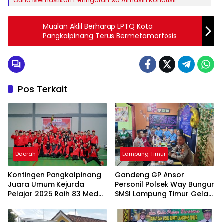
Guna Memastikan Peringatan Isa Almasih Kondusif
Mualan Aklil Berharap LPTQ Kota
Pangkalpinang Terus Bermetamorfosis
Pos Terkait
Daerah
Lampung Timur
Kontingen Pangkalpinang
Gandeng GP Ansor
Juara Umum Kejurda
Personil Polsek Way Bungur
Pelajar 2025 Raih 83 Medali
SMSI Lampung Timur Gelar
di Belitung Timur, Ungguli
Bukber dan Berbagi Takjil
Enam Daerah