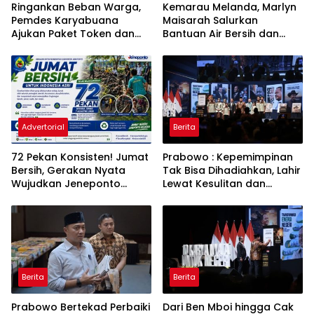
Ringankan Beban Warga,
Kemarau Melanda, Marlyn
Pemdes Karyabuana
Maisarah Salurkan
Ajukan Paket Token dan
Bantuan Air Bersih dan
Penurunan Daya Listrik ke
Toren untuk Warga
PLN
Babakan Madang
Advertorial
Berita
72 Pekan Konsisten! Jumat
Prabowo : Kepemimpinan
Bersih, Gerakan Nyata
Tak Bisa Dihadiahkan, Lahir
Wujudkan Jeneponto
Lewat Kesulitan dan
Bahagia dan Lingkungan
Keberanian
ASRI
Berita
Berita
Prabowo Bertekad Perbaiki
Dari Ben Mboi hingga Cak