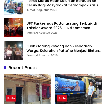
Polres Maros Hadir Salurkan Bantuan Air
Bersih Bagi Masyarakat Terdampak Krisis
Air Bersih Di Maros
Jumat, 7 Agustus 2026
UPT Puskesmas Pattallassang Terbaik di
Takalar Award 2026, Bukti Komitmen
Hadirkan Pelayanan Kesehatan Berkualitas
Kamis, 6 Agustus 2026
Buah Gotong Royong dan Kesadaran
Warga, Kelurahan Patte’ne Menjadi Bintang
Takalar Award 2026
Kamis, 6 Agustus 2026
Recent Posts
Berita
Berita