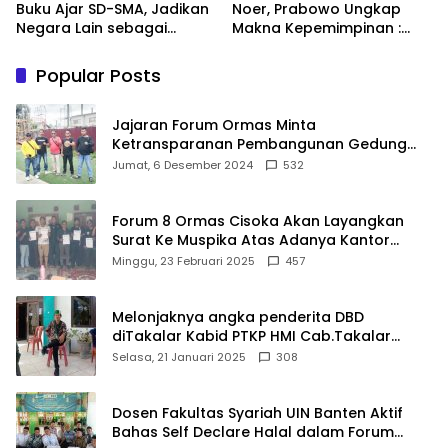
Buku Ajar SD-SMA, Jadikan
Noer, Prabowo Ungkap
Negara Lain sebagai
Makna Kepemimpinan :
Referensi
Bekerja, Cintai Rakyat &
Gunakan Akal Sehat
Popular Posts
Jajaran Forum Ormas Minta
Ketransparanan Pembangunan Gedung
Damkar Di Kecamatan Cisoka
Jumat, 6 Desember 2024
532
Forum 8 Ormas Cisoka Akan Layangkan
Surat Ke Muspika Atas Adanya Kantor
Matel di Cisoka
Minggu, 23 Februari 2025
457
Melonjaknya angka penderita DBD
diTakalar Kabid PTKP HMI Cab.Takalar
angkat bicara
Selasa, 21 Januari 2025
308
Dosen Fakultas Syariah UIN Banten Aktif
Bahas Self Declare Halal dalam Forum