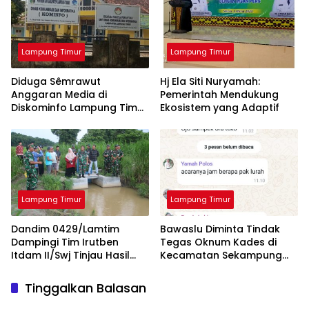
Lampung Timur
Lampung Timur
Diduga Sêmrawut
Hj Ela Siti Nuryamah:
Anggaran Media di
Pemerintah Mendukung
Diskominfo Lampung Timur
Ekosistem yang Adaptif
Jadi Sorotan Awak Media
Lampung Timur
Lampung Timur
Dandim 0429/Lamtim
Bawaslu Diminta Tindak
Dampingi Tim Irutben
Tegas Oknum Kades di
Itdam II/Swj Tinjau Hasil
Kecamatan Sekampung
Pembangunan Fisik Oplah
yang Tidak Netral
Tinggalkan Balasan