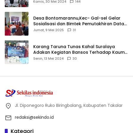
Ijtima Ulama MUI
Kamis, 30 Mei 2024
144
Desa Bontomarannu,Kec- Gal-sel Gelar
Sosialisasi dan Bimtek Pemutakhiran Data
ID
Jumat, 9 Mei 2025
31
Karang Taruna Tunas Kahal Suralaya
Adakan Kegiatan Bansos Terhadap Kaum
Dhuafa dan Anak Yatim-Piatu
Senin, 13 Mei 2024
30
Jl. Diponegoro Ruko Biringbalang, Kabupaten Takalar
redaksi@sekindo.id
Kategori