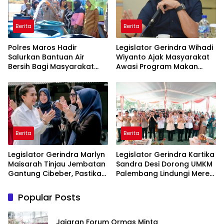
Berita
Berita
Polres Maros Hadir
Legislator Gerindra Wihadi
Salurkan Bantuan Air
Wiyanto Ajak Masyarakat
Bersih Bagi Masyarakat
Awasi Program Makan
Terdampak Krisis Air Bersih
Bergizi Gratis agar Tepat
Di Maros
Sasaran
Berita
Berita
Legislator Gerindra Marlyn
Legislator Gerindra Kartika
Maisarah Tinjau Jembatan
Sandra Desi Dorong UMKM
Gantung Cibeber, Pastikan
Palembang Lindungi Merek
Aspirasi Warga Terlaksana
Usaha
Popular Posts
Jajaran Forum Ormas Minta