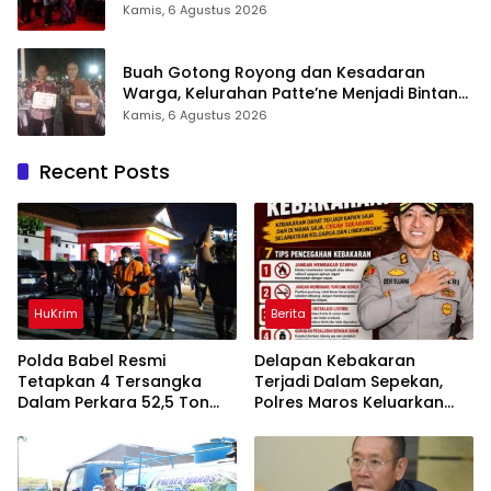
Hadirkan Pelayanan Kesehatan Berkualitas
Kamis, 6 Agustus 2026
Buah Gotong Royong dan Kesadaran
Warga, Kelurahan Patte’ne Menjadi Bintang
Takalar Award 2026
Kamis, 6 Agustus 2026
Recent Posts
HuKrim
Berita
Polda Babel Resmi
Delapan Kebakaran
Tetapkan 4 Tersangka
Terjadi Dalam Sepekan,
Dalam Perkara 52,5 Ton
Polres Maros Keluarkan
Pasir Timah Ilegal Di
Imbauan kepada
Belitung
Masyarakat