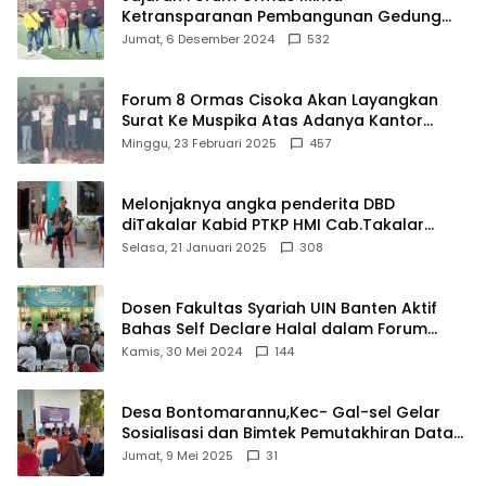
Ketransparanan Pembangunan Gedung
Damkar Di Kecamatan Cisoka
Jumat, 6 Desember 2024
532
Forum 8 Ormas Cisoka Akan Layangkan
Surat Ke Muspika Atas Adanya Kantor
Matel di Cisoka
Minggu, 23 Februari 2025
457
Melonjaknya angka penderita DBD
diTakalar Kabid PTKP HMI Cab.Takalar
angkat bicara
Selasa, 21 Januari 2025
308
Dosen Fakultas Syariah UIN Banten Aktif
Bahas Self Declare Halal dalam Forum
Ijtima Ulama MUI
Kamis, 30 Mei 2024
144
Desa Bontomarannu,Kec- Gal-sel Gelar
Sosialisasi dan Bimtek Pemutakhiran Data
ID
Jumat, 9 Mei 2025
31