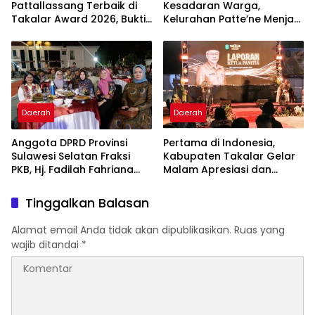
Pattallassang Terbaik di
Kesadaran Warga,
Takalar Award 2026, Bukti
Kelurahan Patte’ne Menjadi
Komitmen Hadirkan
Bintang Takalar Award
Pelayanan Kesehatan
2026
Berkualitas
Daerah
Daerah
Anggota DPRD Provinsi
Pertama di Indonesia,
Sulawesi Selatan Fraksi
Kabupaten Takalar Gelar
PKB, Hj. Fadilah Fahriana
Malam Apresiasi dan
Hadiri Dan Beri Apresiasi :
Inovasi Award 2026:
Takalar Menyalakan
Panggung Penghargaan
Tinggalkan Balasan
Lentera Pengabdian
bagi Pelayan Publik
Melalui Malam Apresiasi
Berprestasi
Alamat email Anda tidak akan dipublikasikan.
Ruas yang
dan Inovasi Award 2026
wajib ditandai
*