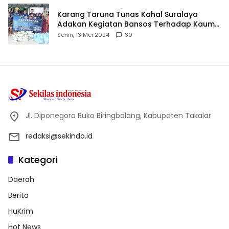
Karang Taruna Tunas Kahal Suralaya
Adakan Kegiatan Bansos Terhadap Kaum
Dhuafa dan Anak Yatim-Piatu
Senin, 13 Mei 2024
30
Jl. Diponegoro Ruko Biringbalang, Kabupaten Takalar
redaksi@sekindo.id
Kategori
Daerah
Berita
HuKrim
Hot News