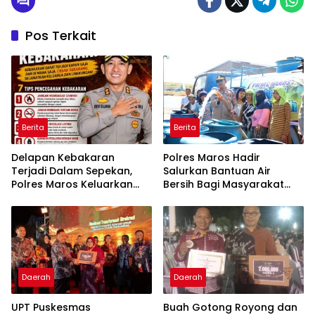
Pos Terkait
Berita
Berita
Delapan Kebakaran
Polres Maros Hadir
Terjadi Dalam Sepekan,
Salurkan Bantuan Air
Polres Maros Keluarkan
Bersih Bagi Masyarakat
Imbauan kepada
Terdampak Krisis Air Bersih
Masyarakat
Di Maros
Daerah
Daerah
UPT Puskesmas
Buah Gotong Royong dan