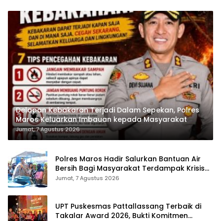
Delapan Kebakaran Terjadi Dalam Sepekan, Polres
Maros Keluarkan Imbauan kepada Masyarakat
Jumat, 7 Agustus 2026
Polres Maros Hadir Salurkan Bantuan Air
Bersih Bagi Masyarakat Terdampak Krisis
Air Bersih Di Maros
Jumat, 7 Agustus 2026
UPT Puskesmas Pattallassang Terbaik di
Takalar Award 2026, Bukti Komitmen