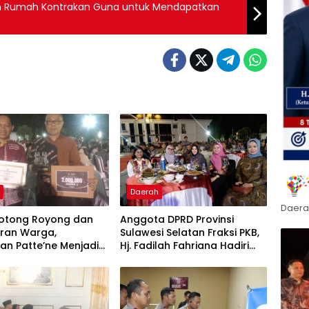
n Rumah Kontrakan Guna untuk Mendapatkan
h
Daerah
Daera
otong Royong dan
Anggota DPRD Provinsi
ran Warga,
Sulawesi Selatan Fraksi PKB,
an Patte’ne Menjadi
Hj. Fadilah Fahriana Hadiri
g Takalar Award 2026
Dan Beri Apresiasi : Takalar
Menyalakan Lentera
Pengabdian Melalui Malam
Apresiasi dan Inovasi Award