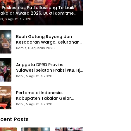
 Puskesmas Pattallassang Terbaik
Takalar Award 2026, Bukti Komitmen
irkan Pelayanan Kesehatan
is, 6 Agustus 2026
kualitas
Buah Gotong Royong dan
Kesadaran Warga, Kelurahan
Patte’ne Menjadi Bintang
Kamis, 6 Agustus 2026
Takalar Award 2026
Anggota DPRD Provinsi
Sulawesi Selatan Fraksi PKB, Hj.
Fadilah Fahriana Hadiri Dan
Rabu, 5 Agustus 2026
Beri Apresiasi : Takalar
Menyalakan Lentera
Pengabdian Melalui Malam
Pertama di Indonesia,
Apresiasi dan Inovasi Award
Kabupaten Takalar Gelar
2026
Malam Apresiasi dan Inovasi
Rabu, 5 Agustus 2026
Award 2026: Panggung
Penghargaan bagi Pelayan
cent Posts
Publik Berprestasi