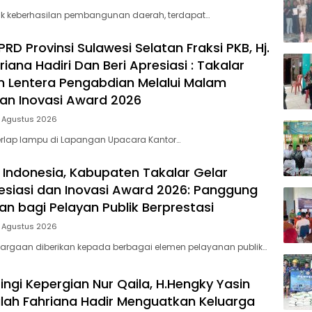
Melal
lik keberhasilan pembangunan daerah, terdapat…
Mala
Apres
D Provinsi Sulawesi Selatan Fraksi PKB, Hj.
dan I
riana Hadiri Dan Beri Apresiasi : Takalar
Awar
 Lentera Pengabdian Melalui Malam
dan Inovasi Award 2026
5 Agustus 2026
rlap lampu di Lapangan Upacara Kantor…
 Indonesia, Kabupaten Takalar Gelar
siasi dan Inovasi Award 2026: Panggung
n bagi Pelayan Publik Berprestasi
5 Agustus 2026
argaan diberikan kepada berbagai elemen pelayanan publik…
ingi Kepergian Nur Qaila, H.Hengky Yasin
dilah Fahriana Hadir Menguatkan Keluarga