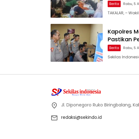
Berita
Rabu, 5 
TAKALAR, – Wakil
Kapolres Ma
Pastikan P
Berita
Rabu, 5 
Sekilas Indones
Jl. Diponegoro Ruko Biringbalang, K
redaksi@sekindo.id