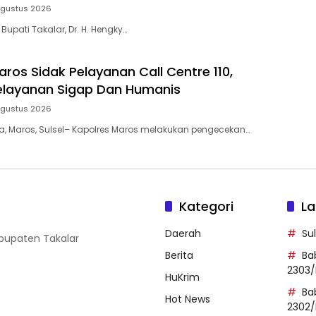
Agustus 2026
 Bupati Takalar, Dr. H. Hengky…
ros Sidak Pelayanan Call Centre 110,
elayanan Sigap Dan Humanis
Agustus 2026
ia, Maros, Sulsel– Kapolres Maros melakukan pengecekan…
Kategori
La
Daerah
Su
abupaten Takalar
Berita
Ba
2303/
HuKrim
Ba
Hot News
2302/