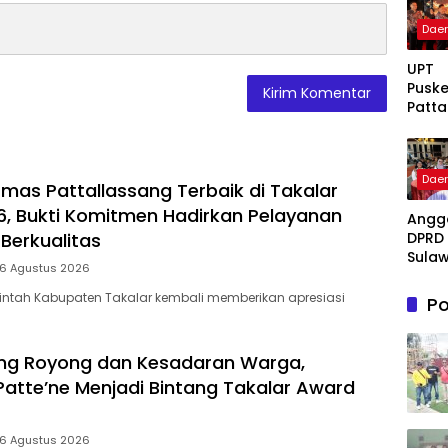
Dae
UPT
Pusk
Patta
g Ter
Takal
Awar
Dae
Bukti
mas Pattallassang Terbaik di Takalar
Komi
, Bukti Komitmen Hadirkan Pelayanan
Angg
Hadi
DPRD 
Berkualitas
Pela
Sulaw
Kese
 6 Agustus 2026
Selat
Berku
Fraksi
intah Kabupaten Takalar kembali memberikan apresiasi
Po
Fadil
Fahri
Hadir
ng Royong dan Kesadaran Warga,
Beri 
Patte’ne Menjadi Bintang Takalar Award
: Tak
Meny
Lente
 6 Agustus 2026
Peng