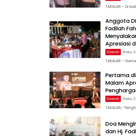
TAKALAR – Di ba
Anggota DPR
Fadilah Fah
Menyalakan
Apresiasi 
Daerah
Rabu, 
TAKALAR – Geme
Pertama di
Malam Apre
Penghargaa
Daerah
Rabu, 
TAKALAR,- Pengh
Doa Mengir
dan Hj. Fa