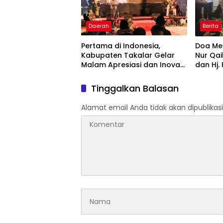
Daerah
Berita
Pertama di Indonesia,
Doa Men
Kabupaten Takalar Gelar
Nur Qai
Malam Apresiasi dan Inovasi
dan Hj.
Award 2026: Panggung
Hadir 
Penghargaan bagi Pelayan
Tinggalkan Balasan
Publik Berprestasi
Alamat email Anda tidak akan dipublikasi