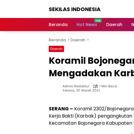
Langsung
SEKILAS INDONESIA
ke
konten
Berita
Terkini,
Beranda
Hot News
Daerah
N
Breaking
News,
Beranda
Daerah
Latest
World,
Daerah
Headlines,
Koramil Bojoneg
News
Today
Mengadakan Kar
Admin Redaktur
1 Min Baca
Selasa, 30 Maret 2021
SERANG –
Koramil 2302/Bojonegara
Kerja Bakti (Karbak) pengangkuta
Kecamatan Bojonegara Kabupaten Se