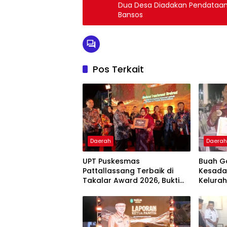
Dua Desa Diadakan Pendataa
Bansos
Pos Terkait
Daerah
Daera
UPT Puskesmas
Buah G
Pattallassang Terbaik di
Kesada
Takalar Award 2026, Bukti
Kelurah
Komitmen Hadirkan
Bintan
Pelayanan Kesehatan
Berkualitas