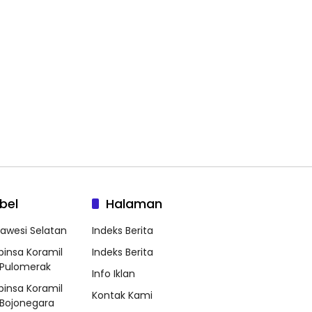
bel
Halaman
lawesi Selatan
Indeks Berita
binsa Koramil
Indeks Berita
Pulomerak
Info Iklan
binsa Koramil
Kontak Kami
Bojonegara