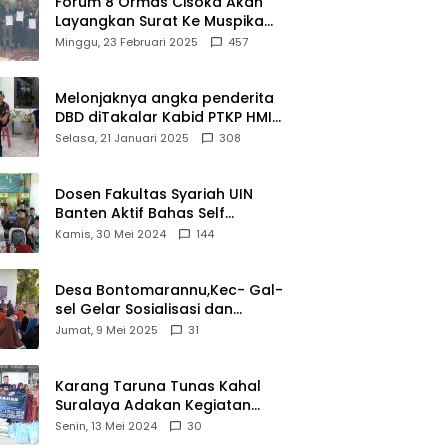
Forum 8 Ormas Cisoka Akan
ui
Berprestasi
Layangkan Surat Ke Muspika
m
Atas Adanya Kantor Matel di
Minggu, 23 Februari 2025
457
iasi
Cisoka
novasi
d 2026
Melonjaknya angka penderita
DBD diTakalar Kabid PTKP HMI
Cab.Takalar angkat bicara
Selasa, 21 Januari 2025
308
Dosen Fakultas Syariah UIN
Banten Aktif Bahas Self
Declare Halal dalam Forum
Kamis, 30 Mei 2024
144
Ijtima Ulama MUI
Desa Bontomarannu,Kec- Gal-
sel Gelar Sosialisasi dan
Bimtek Pemutakhiran Data ID
Jumat, 9 Mei 2025
31
Karang Taruna Tunas Kahal
Suralaya Adakan Kegiatan
Bansos Terhadap Kaum
Senin, 13 Mei 2024
30
Dhuafa dan Anak Yatim-Piatu