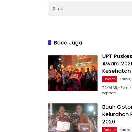
Baca Juga
UPT Puskes
Award 2026
Kesehatan 
Daerah
Kamis,
TAKALAR,- Pemer
kepada…
Buah Goto
Kelurahan 
2026
Daerah
Kamis,