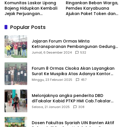
Komunitas Laskar Lipang
Ringankan Beban Warga,
Bajeng Hidupkan Kembali
Pemdes Karyabuana
Jejak Perjuangan
Ajukan Paket Token dan
Ranggong Daeng Romo,
Penurunan Daya Listrik ke
Wabup Takalar: Apresiasi
PLN
Popular Posts
Bahwa Sejarah Adalah
Warisan yang Tak Ternilai”.
Jajaran Forum Ormas Minta
Ketransparanan Pembangunan Gedung
Damkar Di Kecamatan Cisoka
Jumat, 6 Desember 2024
532
Forum 8 Ormas Cisoka Akan Layangkan
Surat Ke Muspika Atas Adanya Kantor
Matel di Cisoka
Minggu, 23 Februari 2025
457
Melonjaknya angka penderita DBD
diTakalar Kabid PTKP HMI Cab.Takalar
angkat bicara
Selasa, 21 Januari 2025
308
Dosen Fakultas Syariah UIN Banten Aktif