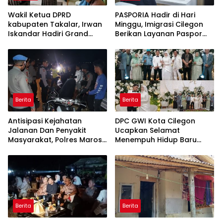
Wakil Ketua DPRD
PASPORIA Hadir di Hari
kabupaten Takalar, Irwan
Minggu, Imigrasi Cilegon
Iskandar Hadiri Grand
Berikan Layanan Paspor
Opening Rumah sehat
Sekaligus Cek Kesehatan
Pertama di Takalar,
Gratis
Melayani Terapis Gratis
untuk Pasien Dhuafa dan
umum.
Berita
Berita
Antisipasi Kejahatan
DPC GWI Kota Cilegon
Jalanan Dan Penyakit
Ucapkan Selamat
Masyarakat, Polres Maros
Menempuh Hidup Baru
Gelar Razia Operasi Cipta
untuk Hana Novia dan
Kondusif
Tuanku Ihza Kemalsya
Damanik
Berita
Berita