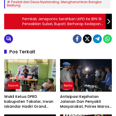
Pesilat dari Desa Nyelanding Mengharumkan Bangka
Belitung
Pemkab Jeneponto Serahkan LKPD Ke BPK RI
Perwakilan Sulsel, Bupati: Berharap Kedepan
Dapat WTP
Pos Terkait
Daerah
Berita
Wakil Ketua DPRD
Antisipasi Kejahatan
kabupaten Takalar, Irwan
Jalanan Dan Penyakit
Iskandar Hadiri Grand
Masyarakat, Polres Maros
Opening Rumah sehat
Gelar Razia Operasi Cipta