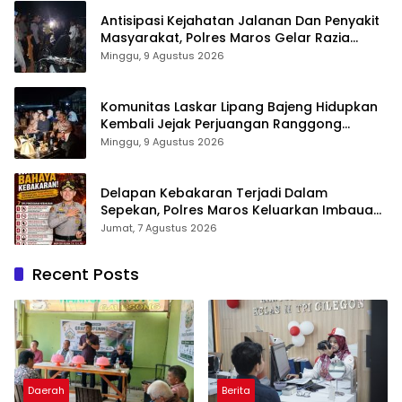
Antisipasi Kejahatan Jalanan Dan Penyakit
Masyarakat, Polres Maros Gelar Razia
Operasi Cipta Kondusif
Minggu, 9 Agustus 2026
Komunitas Laskar Lipang Bajeng Hidupkan
Kembali Jejak Perjuangan Ranggong
Daeng Romo, Wabup Takalar: Apresiasi
Minggu, 9 Agustus 2026
Bahwa Sejarah Adalah Warisan yang Tak
Ternilai”.
Delapan Kebakaran Terjadi Dalam
Sepekan, Polres Maros Keluarkan Imbauan
kepada Masyarakat
Jumat, 7 Agustus 2026
Recent Posts
Daerah
Berita