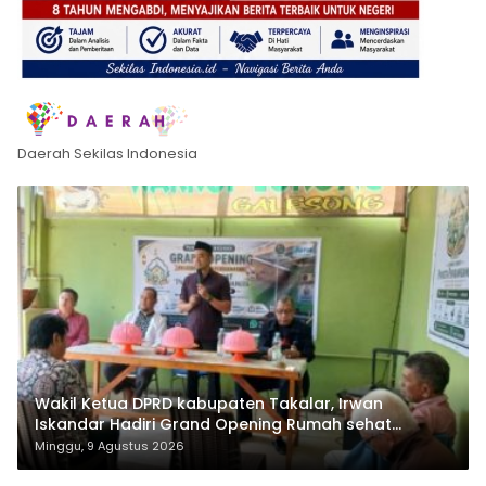
Daerah Sekilas Indonesia
Wakil Ketua DPRD kabupaten Takalar, Irwan
Iskandar Hadiri Grand Opening Rumah sehat
Pertama di Takalar, Melayani Terapis Gratis untuk
Minggu, 9 Agustus 2026
Pasien Dhuafa dan umum.