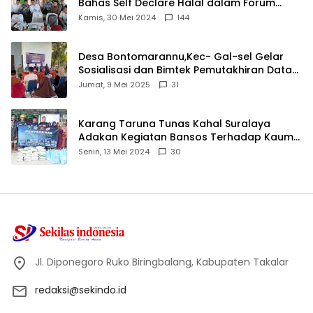
Bahas Self Declare Halal dalam Forum
Ijtima Ulama MUI
Kamis, 30 Mei 2024
144
Desa Bontomarannu,Kec- Gal-sel Gelar
Sosialisasi dan Bimtek Pemutakhiran Data
ID
Jumat, 9 Mei 2025
31
Karang Taruna Tunas Kahal Suralaya
Adakan Kegiatan Bansos Terhadap Kaum
Dhuafa dan Anak Yatim-Piatu
Senin, 13 Mei 2024
30
Jl. Diponegoro Ruko Biringbalang, Kabupaten Takalar
redaksi@sekindo.id