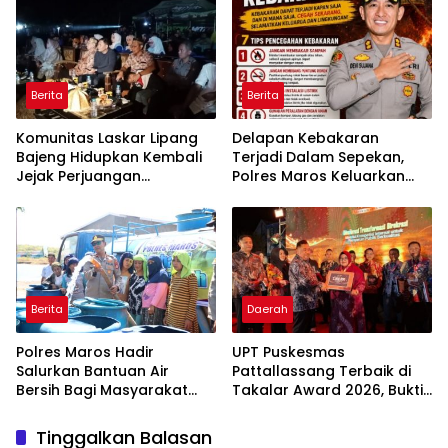
Pertama di Takalar,
Kondusif
Melayani Terapis Gratis
untuk Pasien Dhuafa dan
umum.
Berita
Berita
Komunitas Laskar Lipang
Delapan Kebakaran
Bajeng Hidupkan Kembali
Terjadi Dalam Sepekan,
Jejak Perjuangan
Polres Maros Keluarkan
Ranggong Daeng Romo,
Imbauan kepada
Wabup Takalar: Apresiasi
Masyarakat
Bahwa Sejarah Adalah
Warisan yang Tak Ternilai”.
Berita
Daerah
Polres Maros Hadir
UPT Puskesmas
Salurkan Bantuan Air
Pattallassang Terbaik di
Bersih Bagi Masyarakat
Takalar Award 2026, Bukti
Terdampak Krisis Air Bersih
Komitmen Hadirkan
Di Maros
Pelayanan Kesehatan
Tinggalkan Balasan
Berkualitas