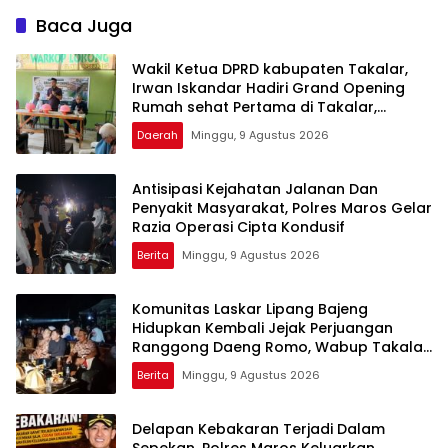
Baca Juga
Wakil Ketua DPRD kabupaten Takalar,
Irwan Iskandar Hadiri Grand Opening
Rumah sehat Pertama di Takalar,
Melayani Terapis Gratis untuk Pasien
Daerah
Minggu, 9 Agustus 2026
Dhuafa dan umum.
Antisipasi Kejahatan Jalanan Dan
Penyakit Masyarakat, Polres Maros Gelar
Razia Operasi Cipta Kondusif
Berita
Minggu, 9 Agustus 2026
Komunitas Laskar Lipang Bajeng
Hidupkan Kembali Jejak Perjuangan
Ranggong Daeng Romo, Wabup Takalar:
Apresiasi Bahwa Sejarah Adalah
Berita
Minggu, 9 Agustus 2026
Warisan yang Tak Ternilai”.
Delapan Kebakaran Terjadi Dalam
Sepekan, Polres Maros Keluarkan