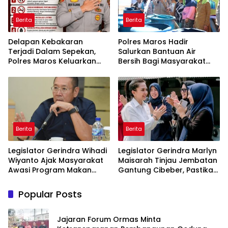
Berita
Berita
Delapan Kebakaran
Polres Maros Hadir
Terjadi Dalam Sepekan,
Salurkan Bantuan Air
Polres Maros Keluarkan
Bersih Bagi Masyarakat
Imbauan kepada
Terdampak Krisis Air Bersih
Masyarakat
Di Maros
Berita
Berita
Legislator Gerindra Wihadi
Legislator Gerindra Marlyn
Wiyanto Ajak Masyarakat
Maisarah Tinjau Jembatan
Awasi Program Makan
Gantung Cibeber, Pastikan
Bergizi Gratis agar Tepat
Aspirasi Warga Terlaksana
Sasaran
Popular Posts
Jajaran Forum Ormas Minta