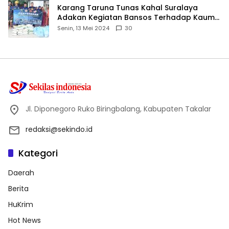
Karang Taruna Tunas Kahal Suralaya
Adakan Kegiatan Bansos Terhadap Kaum
Dhuafa dan Anak Yatim-Piatu
Senin, 13 Mei 2024
30
Jl. Diponegoro Ruko Biringbalang, Kabupaten Takalar
redaksi@sekindo.id
Kategori
Daerah
Berita
HuKrim
Hot News