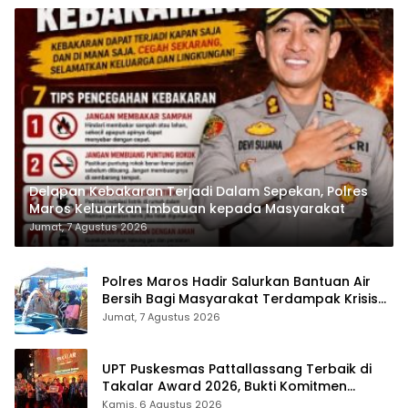
Delapan Kebakaran Terjadi Dalam Sepekan, Polres
Maros Keluarkan Imbauan kepada Masyarakat
Jumat, 7 Agustus 2026
Polres Maros Hadir Salurkan Bantuan Air
Bersih Bagi Masyarakat Terdampak Krisis
Air Bersih Di Maros
Jumat, 7 Agustus 2026
UPT Puskesmas Pattallassang Terbaik di
Takalar Award 2026, Bukti Komitmen
Hadirkan Pelayanan Kesehatan Berkualitas
Kamis, 6 Agustus 2026