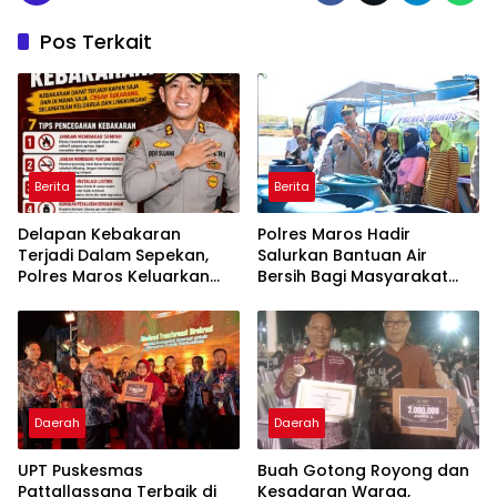
Pos Terkait
Berita
Berita
Delapan Kebakaran
Polres Maros Hadir
Terjadi Dalam Sepekan,
Salurkan Bantuan Air
Polres Maros Keluarkan
Bersih Bagi Masyarakat
Imbauan kepada
Terdampak Krisis Air Bersih
Masyarakat
Di Maros
Daerah
Daerah
UPT Puskesmas
Buah Gotong Royong dan
Pattallassang Terbaik di
Kesadaran Warga,