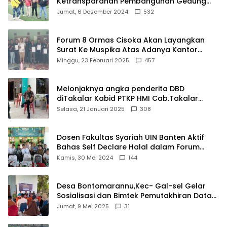
Ketransparanan Pembangunan Gedung
Damkar Di Kecamatan Cisoka
Jumat, 6 Desember 2024
532
Forum 8 Ormas Cisoka Akan Layangkan
Surat Ke Muspika Atas Adanya Kantor
Matel di Cisoka
Minggu, 23 Februari 2025
457
Melonjaknya angka penderita DBD
diTakalar Kabid PTKP HMI Cab.Takalar
angkat bicara
Selasa, 21 Januari 2025
308
Dosen Fakultas Syariah UIN Banten Aktif
Bahas Self Declare Halal dalam Forum
Ijtima Ulama MUI
Kamis, 30 Mei 2024
144
Desa Bontomarannu,Kec- Gal-sel Gelar
Sosialisasi dan Bimtek Pemutakhiran Data
ID
Jumat, 9 Mei 2025
31