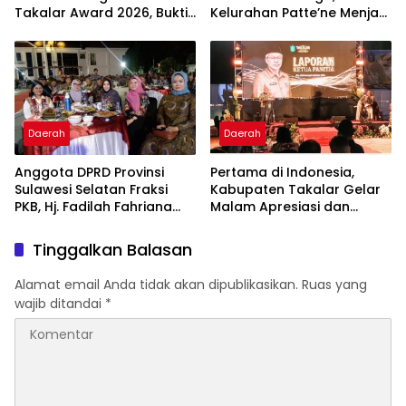
Takalar Award 2026, Bukti
Kelurahan Patte’ne Menjadi
Komitmen Hadirkan
Bintang Takalar Award
Pelayanan Kesehatan
2026
Berkualitas
Daerah
Daerah
Anggota DPRD Provinsi
Pertama di Indonesia,
Sulawesi Selatan Fraksi
Kabupaten Takalar Gelar
PKB, Hj. Fadilah Fahriana
Malam Apresiasi dan
Hadiri Dan Beri Apresiasi :
Inovasi Award 2026:
Takalar Menyalakan
Panggung Penghargaan
Tinggalkan Balasan
Lentera Pengabdian
bagi Pelayan Publik
Melalui Malam Apresiasi
Berprestasi
Alamat email Anda tidak akan dipublikasikan.
Ruas yang
dan Inovasi Award 2026
wajib ditandai
*