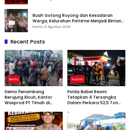
Buah Gotong Royong dan Kesadaran
Warga, Kelurahan Patte’ne Menjadi Bintang
Takalar Award 2026
Kamis, 6 Agustus 2026
Recent Posts
Berita
HuKrim
Demo Penambang
Polda Babel Resmi
Berujung Ricuh, Kantor
Tetapkan 4 Tersangka
Wasprod PT Timah di
Dalam Perkara 52,5 Ton
Belitung Timur Terbakar
Pasir Timah Ilegal Di
Belitung