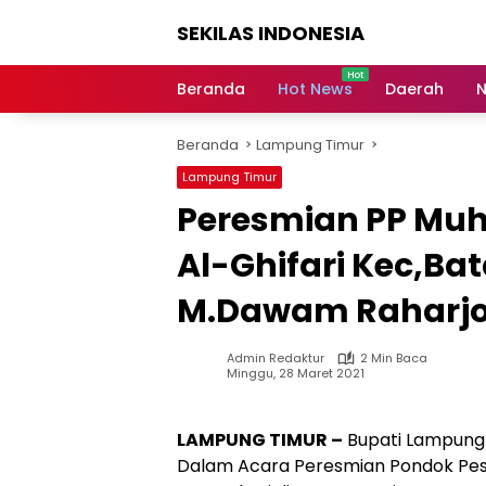
Langsung
SEKILAS INDONESIA
ke
konten
Berita
Terkini,
Beranda
Hot News
Daerah
N
Breaking
News,
Beranda
Lampung Timur
Latest
World,
Lampung Timur
Headlines,
Peresmian PP Mu
News
Today
Al-Ghifari Kec,Bat
M.Dawam Raharj
Admin Redaktur
2 Min Baca
Minggu, 28 Maret 2021
LAMPUNG TIMUR –
Bupati Lampung
Dalam Acara Peresmian Pondok Pes