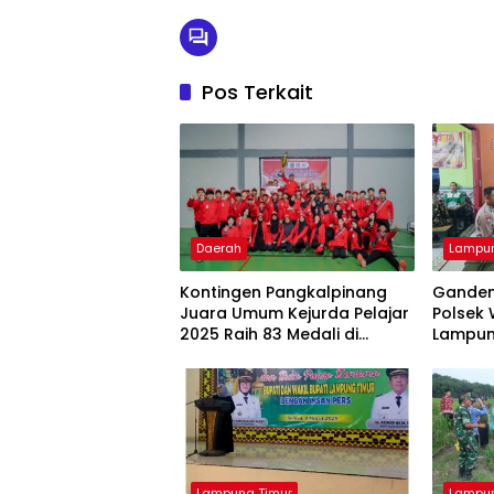
Pos Terkait
Daerah
Lampun
Kontingen Pangkalpinang
Ganden
Juara Umum Kejurda Pelajar
Polsek
2025 Raih 83 Medali di
Lampun
Belitung Timur, Ungguli Enam
dan Ber
Daerah
Lampung Timur
Lampun