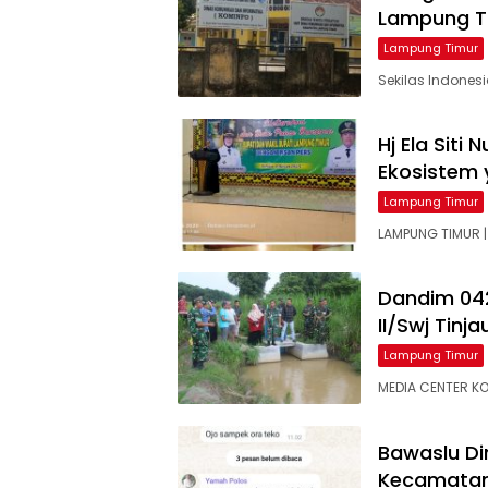
Lampung T
Lampung Timur
Sekilas Indone
Hj Ela Sit
Ekosistem 
Lampung Timur
LAMPUNG TIMUR |
Dandim 042
II/Swj Tinj
Lampung Timur
MEDIA CENTER KOD
Bawaslu Di
Kecamatan