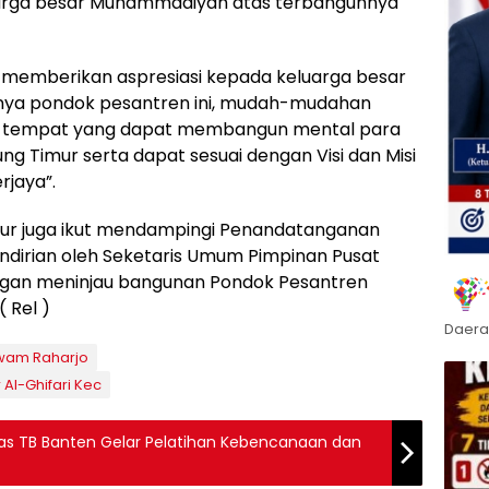
arga besar Muhammadiyah atas terbangunnya
 memberikan aspresiasi kepada keluarga besar
a pondok pesantren ini, mudah-mudahan
di tempat yang dapat membangun mental para
g Timur serta dapat sesuai dengan Visi dan Misi
rjaya”.
mur juga ikut mendampingi Penandatanganan
ndirian oleh Seketaris Umum Pimpinan Pusat
gan meninjau bangunan Pondok Pesantren
 Rel )
Daera
awam Raharjo
l-Ghifari Kec
nas TB Banten Gelar Pelatihan Kebencanaan dan