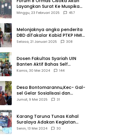
Forum 8 Ormas Cisoka Akan
Layangkan Surat Ke Muspika
Atas Adanya Kantor Matel di
Minggu, 23 Februari 2025
457
Cisoka
Melonjaknya angka penderita
DBD diTakalar Kabid PTKP HMI
Cab.Takalar angkat bicara
Selasa, 21 Januari 2025
308
Dosen Fakultas Syariah UIN
Banten Aktif Bahas Self
Declare Halal dalam Forum
Kamis, 30 Mei 2024
144
Ijtima Ulama MUI
Desa Bontomarannu,Kec- Gal-
sel Gelar Sosialisasi dan
Bimtek Pemutakhiran Data ID
Jumat, 9 Mei 2025
31
Karang Taruna Tunas Kahal
Suralaya Adakan Kegiatan
Bansos Terhadap Kaum
Senin, 13 Mei 2024
30
Dhuafa dan Anak Yatim-Piatu