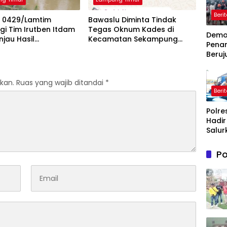
Beri
 0429/Lamtim
Bawaslu Diminta Tindak
i Tim Irutben Itdam
Tegas Oknum Kades di
Dem
injau Hasil
Kecamatan Sekampung
Pena
gunan Fisik Oplah
yang Tidak Netral
Beruj
Ricuh
Wasp
kan.
Ruas yang wajib ditandai
*
Timah
Beri
Belit
Timur
Polre
Terb
Hadir
Salur
Bantu
Bersi
Po
Masy
Terd
Krisis
Bersih
Maro