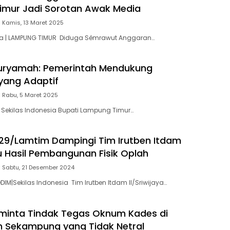
imur Jadi Sorotan Awak Media
Kamis, 13 Maret 2025
sia | LAMPUNG TIMUR Diduga Sêmrawut Anggaran…
i Nuryamah: Pemerintah Mendukung
yang Adaptif
Rabu, 5 Maret 2025
 Sekilas Indonesia Bupati Lampung Timur…
9/Lamtim Dampingi Tim Irutben Itdam
au Hasil Pembangunan Fisik Oplah
Sabtu, 21 Desember 2024
IM|Sekilas Indonesia Tim Irutben Itdam II/Sriwijaya…
minta Tindak Tegas Oknum Kades di
 Sekampung yang Tidak Netral