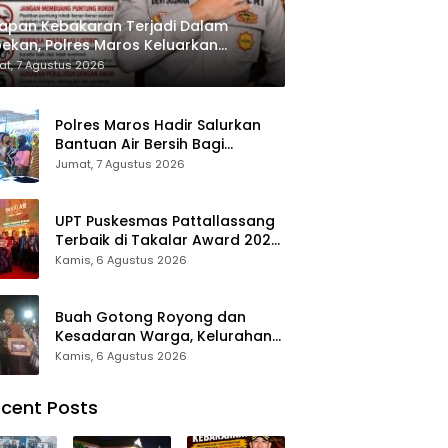
apan Kebakaran Terjadi Dalam
ekan, Polres Maros Keluarkan
bauan kepada Masyarakat
t, 7 Agustus 2026
Polres Maros Hadir Salurkan
Bantuan Air Bersih Bagi
Masyarakat Terdampak Krisis
Jumat, 7 Agustus 2026
Air Bersih Di Maros
UPT Puskesmas Pattallassang
Terbaik di Takalar Award 2026,
Bukti Komitmen Hadirkan
Kamis, 6 Agustus 2026
Pelayanan Kesehatan
Berkualitas
Buah Gotong Royong dan
Kesadaran Warga, Kelurahan
Patte’ne Menjadi Bintang
Kamis, 6 Agustus 2026
Takalar Award 2026
cent Posts