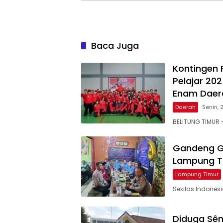
Baca Juga
Kontingen 
Pelajar 202
Enam Daer
Daerah
Senin, 
BELITUNG TIMUR 
Gandeng GP
Lampung Ti
Lampung Timur
Sekilas Indones
Diduga Sêm