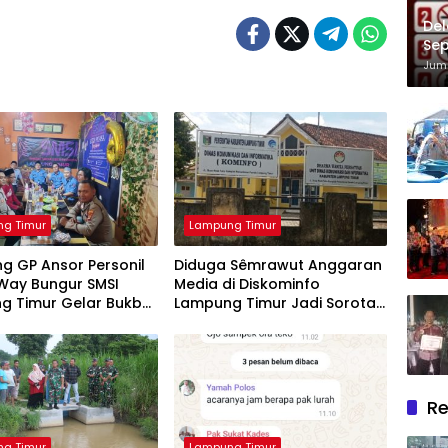
Del
Sep
Im
Juma
g Timur
Lampung Timur
g GP Ansor Personil
Diduga Sêmrawut Anggaran
 Way Bungur SMSI
Media di Diskominfo
g Timur Gelar Bukber
Lampung Timur Jadi Sorotan
bagi Takjil
Awak Media
Re
g Timur
Lampung Timur