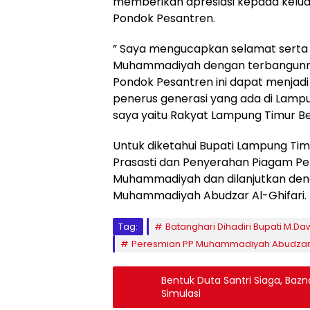
memberikan apresiasi kepada kelu
Pondok Pesantren.
” Saya mengucapkan selamat serta
Muhammadiyah dengan terbangunny
Pondok Pesantren ini dapat menja
penerus generasi yang ada di Lampun
saya yaitu Rakyat Lampung Timur Be
Untuk diketahui Bupati Lampung Ti
Prasasti dan Penyerahan Piagam Pe
Muhammadiyah dan dilanjutkan den
Muhammadiyah Abudzar Al-Ghifari. (
Tag:
Batanghari Dihadiri Bupati M.D
Peresmian PP Muhammadiyah Abudzar A
Bentuk Duta Santri Siaga, Baz
Simulasi