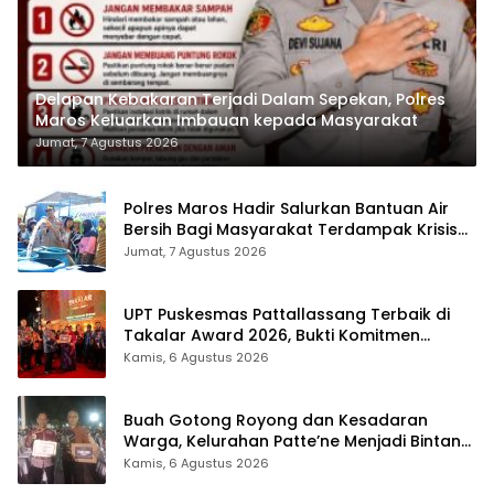
Delapan Kebakaran Terjadi Dalam Sepekan, Polres
Maros Keluarkan Imbauan kepada Masyarakat
Jumat, 7 Agustus 2026
Polres Maros Hadir Salurkan Bantuan Air
Bersih Bagi Masyarakat Terdampak Krisis
Air Bersih Di Maros
Jumat, 7 Agustus 2026
UPT Puskesmas Pattallassang Terbaik di
Takalar Award 2026, Bukti Komitmen
Hadirkan Pelayanan Kesehatan Berkualitas
Kamis, 6 Agustus 2026
Buah Gotong Royong dan Kesadaran
Warga, Kelurahan Patte’ne Menjadi Bintang
Takalar Award 2026
Kamis, 6 Agustus 2026