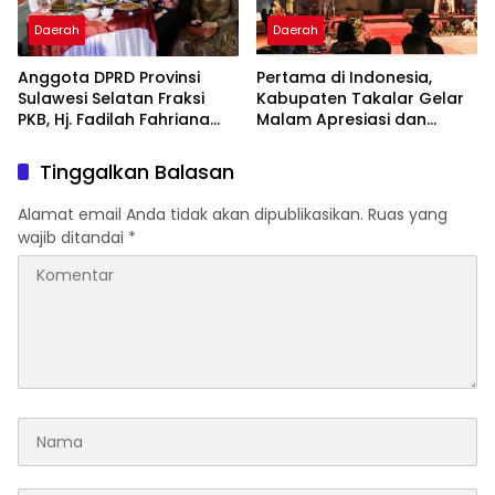
Daerah
Daerah
Anggota DPRD Provinsi
Pertama di Indonesia,
Sulawesi Selatan Fraksi
Kabupaten Takalar Gelar
PKB, Hj. Fadilah Fahriana
Malam Apresiasi dan
Hadiri Dan Beri Apresiasi :
Inovasi Award 2026:
Takalar Menyalakan
Panggung Penghargaan
Tinggalkan Balasan
Lentera Pengabdian
bagi Pelayan Publik
Melalui Malam Apresiasi
Berprestasi
Alamat email Anda tidak akan dipublikasikan.
Ruas yang
dan Inovasi Award 2026
wajib ditandai
*