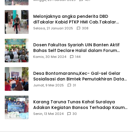
Melonjaknya angka penderita DBD
diTakalar Kabid PTKP HMI Cab.Takalar
angkat bicara
Selasa, 21 Januari 2025
308
Dosen Fakultas Syariah UIN Banten Aktif
Bahas Self Declare Halal dalam Forum
Ijtima Ulama MUI
Kamis, 30 Mei 2024
144
Desa Bontomarannu,Kec- Gal-sel Gelar
Sosialisasi dan Bimtek Pemutakhiran Data
ID
Jumat, 9 Mei 2025
31
Karang Taruna Tunas Kahal Suralaya
Adakan Kegiatan Bansos Terhadap Kaum
Dhuafa dan Anak Yatim-Piatu
Senin, 13 Mei 2024
30