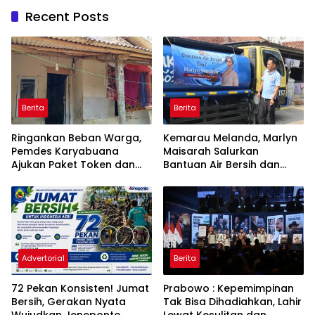
Recent Posts
Berita
Berita
Ringankan Beban Warga,
Kemarau Melanda, Marlyn
Pemdes Karyabuana
Maisarah Salurkan
Ajukan Paket Token dan
Bantuan Air Bersih dan
Penurunan Daya Listrik ke
Toren untuk Warga
PLN
Babakan Madang
Advertorial
Berita
72 Pekan Konsisten! Jumat
Prabowo : Kepemimpinan
Bersih, Gerakan Nyata
Tak Bisa Dihadiahkan, Lahir