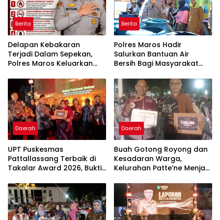
Berita
Berita
Delapan Kebakaran
Polres Maros Hadir
Terjadi Dalam Sepekan,
Salurkan Bantuan Air
Polres Maros Keluarkan
Bersih Bagi Masyarakat
Imbauan kepada
Terdampak Krisis Air Bersih
Masyarakat
Di Maros
Daerah
Daerah
UPT Puskesmas
Buah Gotong Royong dan
Pattallassang Terbaik di
Kesadaran Warga,
Takalar Award 2026, Bukti
Kelurahan Patte’ne Menjadi
Komitmen Hadirkan
Bintang Takalar Award
Pelayanan Kesehatan
2026
Berkualitas