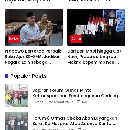
Wujudkan Jeneponto
Lewat Kesulitan dan
Bahagia dan Lingkungan
Keberanian
ASRI
Berita
Berita
Prabowo Bertekad Perbaiki
Dari Ben Mboi hingga Cak
Buku Ajar SD-SMA, Jadikan
Noer, Prabowo Ungkap
Negara Lain sebagai
Makna Kepemimpinan :
Referensi
Bekerja, Cintai Rakyat &
Gunakan Akal Sehat
Popular Posts
Jajaran Forum Ormas Minta
Ketransparanan Pembangunan Gedung
Damkar Di Kecamatan Cisoka
Jumat, 6 Desember 2024
532
Forum 8 Ormas Cisoka Akan Layangkan
Surat Ke Muspika Atas Adanya Kantor
Matel di Cisoka
Minggu, 23 Februari 2025
457