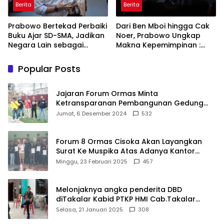
Berita
Berita
Prabowo Bertekad Perbaiki
Dari Ben Mboi hingga Cak
Buku Ajar SD-SMA, Jadikan
Noer, Prabowo Ungkap
Negara Lain sebagai
Makna Kepemimpinan :
Referensi
Bekerja, Cintai Rakyat &
Gunakan Akal Sehat
Popular Posts
Jajaran Forum Ormas Minta
Ketransparanan Pembangunan Gedung
Damkar Di Kecamatan Cisoka
Jumat, 6 Desember 2024
532
Forum 8 Ormas Cisoka Akan Layangkan
Surat Ke Muspika Atas Adanya Kantor
Matel di Cisoka
Minggu, 23 Februari 2025
457
Melonjaknya angka penderita DBD
diTakalar Kabid PTKP HMI Cab.Takalar
angkat bicara
Selasa, 21 Januari 2025
308