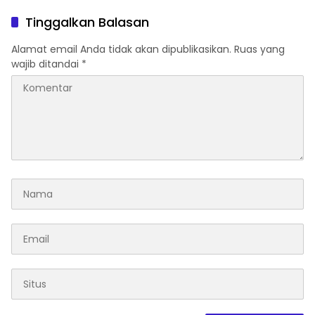
Hadiri Dan Beri Apresiasi :
Inovasi Award 2026:
Takalar Menyalakan
Panggung Penghargaan
Tinggalkan Balasan
Lentera Pengabdian
bagi Pelayan Publik
Melalui Malam Apresiasi
Berprestasi
Alamat email Anda tidak akan dipublikasikan.
Ruas yang
dan Inovasi Award 2026
wajib ditandai
*