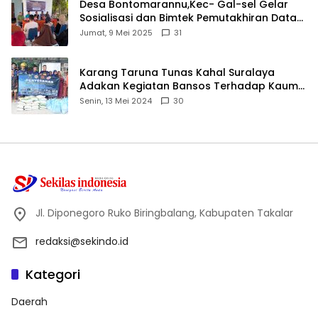
Desa Bontomarannu,Kec- Gal-sel Gelar
Sosialisasi dan Bimtek Pemutakhiran Data
ID
Jumat, 9 Mei 2025
31
Karang Taruna Tunas Kahal Suralaya
Adakan Kegiatan Bansos Terhadap Kaum
Dhuafa dan Anak Yatim-Piatu
Senin, 13 Mei 2024
30
Jl. Diponegoro Ruko Biringbalang, Kabupaten Takalar
redaksi@sekindo.id
Kategori
Daerah