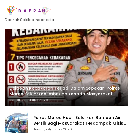
Daerah Sekilas Indonesia
Delapan Kebakaran Terjadi Dalam Sepekan, Polres
Maros Keluarkan Imbauan kepada Masyarakat
Jumat, 7 Agustus 2026
Polres Maros Hadir Salurkan Bantuan Air
Bersih Bagi Masyarakat Terdampak Krisis
Air Bersih Di Maros
Jumat, 7 Agustus 2026