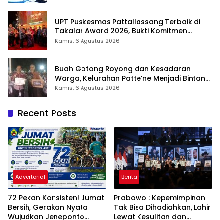
UPT Puskesmas Pattallassang Terbaik di
Takalar Award 2026, Bukti Komitmen
Hadirkan Pelayanan Kesehatan Berkualitas
Kamis, 6 Agustus 2026
Buah Gotong Royong dan Kesadaran
Warga, Kelurahan Patte’ne Menjadi Bintang
Takalar Award 2026
Kamis, 6 Agustus 2026
Recent Posts
Advertorial
Berita
72 Pekan Konsisten! Jumat
Prabowo : Kepemimpinan
Bersih, Gerakan Nyata
Tak Bisa Dihadiahkan, Lahir
Wujudkan Jeneponto
Lewat Kesulitan dan