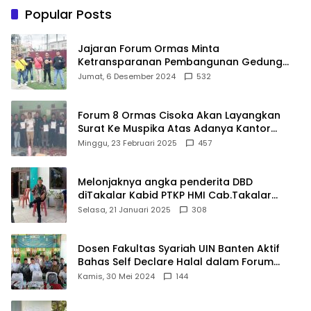
Ditargetkan Direvitalisasi
Popular Posts
Jajaran Forum Ormas Minta
Ketransparanan Pembangunan Gedung
Damkar Di Kecamatan Cisoka
Jumat, 6 Desember 2024
532
Forum 8 Ormas Cisoka Akan Layangkan
Surat Ke Muspika Atas Adanya Kantor
Matel di Cisoka
Minggu, 23 Februari 2025
457
Melonjaknya angka penderita DBD
diTakalar Kabid PTKP HMI Cab.Takalar
angkat bicara
Selasa, 21 Januari 2025
308
Dosen Fakultas Syariah UIN Banten Aktif
Bahas Self Declare Halal dalam Forum
Ijtima Ulama MUI
Kamis, 30 Mei 2024
144