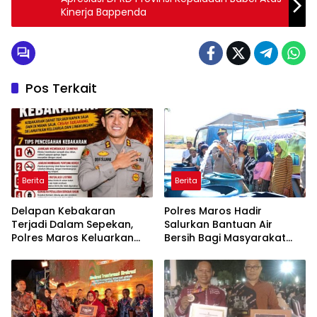
Kinerja Bappenda
Pos Terkait
Berita
Berita
Delapan Kebakaran
Polres Maros Hadir
Terjadi Dalam Sepekan,
Salurkan Bantuan Air
Polres Maros Keluarkan
Bersih Bagi Masyarakat
Imbauan kepada
Terdampak Krisis Air Bersih
Masyarakat
Di Maros