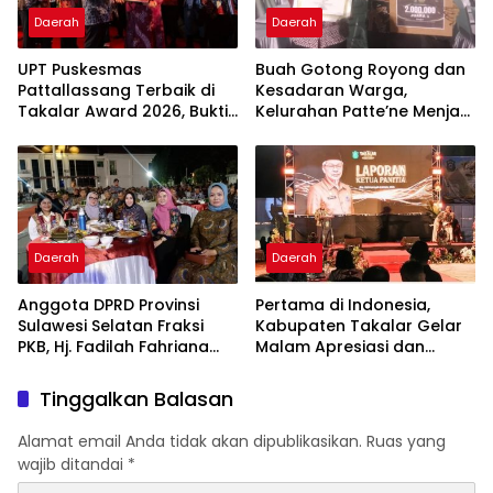
Daerah
Daerah
UPT Puskesmas
Buah Gotong Royong dan
Pattallassang Terbaik di
Kesadaran Warga,
Takalar Award 2026, Bukti
Kelurahan Patte’ne Menjadi
Komitmen Hadirkan
Bintang Takalar Award
Pelayanan Kesehatan
2026
Berkualitas
Daerah
Daerah
Anggota DPRD Provinsi
Pertama di Indonesia,
Sulawesi Selatan Fraksi
Kabupaten Takalar Gelar
PKB, Hj. Fadilah Fahriana
Malam Apresiasi dan
Hadiri Dan Beri Apresiasi :
Inovasi Award 2026:
Takalar Menyalakan
Panggung Penghargaan
Tinggalkan Balasan
Lentera Pengabdian
bagi Pelayan Publik
Melalui Malam Apresiasi
Berprestasi
Alamat email Anda tidak akan dipublikasikan.
Ruas yang
dan Inovasi Award 2026
wajib ditandai
*