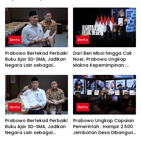
Bahagia dan Lingkungan
Keberanian
ASRI
Berita
Berita
Prabowo Bertekad Perbaiki
Dari Ben Mboi hingga Cak
Buku Ajar SD-SMA, Jadikan
Noer, Prabowo Ungkap
Negara Lain sebagai
Makna Kepemimpinan :
Referensi
Bekerja, Cintai Rakyat &
Gunakan Akal Sehat
Berita
Berita
Prabowo Bertekad Perbaiki
Prabowo Ungkap Capaian
Buku Ajar SD-SMA, Jadikan
Pemerintah : Hampir 2.500
Negara Lain sebagai
Jembatan Desa Dibangun,
Referensi
100 Ribu Sekolah