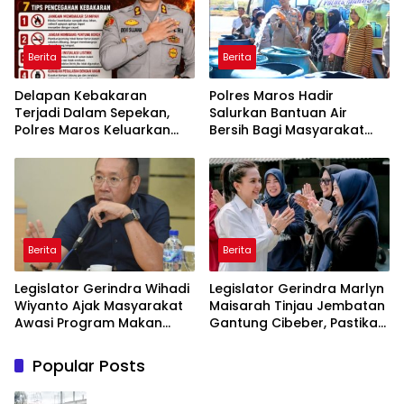
Berita
Berita
Delapan Kebakaran
Polres Maros Hadir
Terjadi Dalam Sepekan,
Salurkan Bantuan Air
Polres Maros Keluarkan
Bersih Bagi Masyarakat
Imbauan kepada
Terdampak Krisis Air Bersih
Masyarakat
Di Maros
Berita
Berita
Legislator Gerindra Wihadi
Legislator Gerindra Marlyn
Wiyanto Ajak Masyarakat
Maisarah Tinjau Jembatan
Awasi Program Makan
Gantung Cibeber, Pastikan
Bergizi Gratis agar Tepat
Aspirasi Warga Terlaksana
Sasaran
Popular Posts