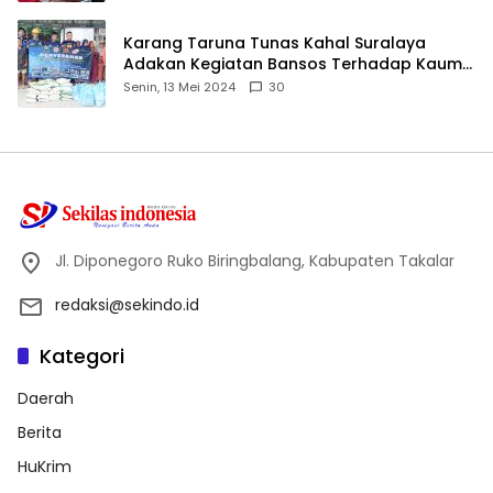
Karang Taruna Tunas Kahal Suralaya
Adakan Kegiatan Bansos Terhadap Kaum
Dhuafa dan Anak Yatim-Piatu
Senin, 13 Mei 2024
30
Jl. Diponegoro Ruko Biringbalang, Kabupaten Takalar
redaksi@sekindo.id
Kategori
Daerah
Berita
HuKrim