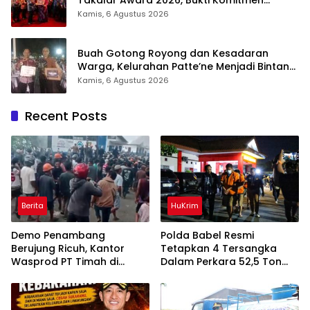
Hadirkan Pelayanan Kesehatan Berkualitas
Kamis, 6 Agustus 2026
Buah Gotong Royong dan Kesadaran
Warga, Kelurahan Patte’ne Menjadi Bintang
Takalar Award 2026
Kamis, 6 Agustus 2026
Recent Posts
Berita
HuKrim
Demo Penambang
Polda Babel Resmi
Berujung Ricuh, Kantor
Tetapkan 4 Tersangka
Wasprod PT Timah di
Dalam Perkara 52,5 Ton
Belitung Timur Terbakar
Pasir Timah Ilegal Di
Belitung