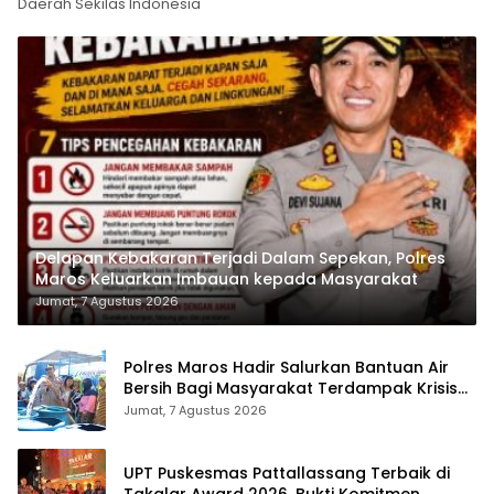
Daerah Sekilas Indonesia
Delapan Kebakaran Terjadi Dalam Sepekan, Polres
Maros Keluarkan Imbauan kepada Masyarakat
Jumat, 7 Agustus 2026
Polres Maros Hadir Salurkan Bantuan Air
Bersih Bagi Masyarakat Terdampak Krisis
Air Bersih Di Maros
Jumat, 7 Agustus 2026
UPT Puskesmas Pattallassang Terbaik di
Takalar Award 2026, Bukti Komitmen