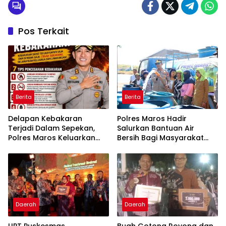
Pos Terkait
Berita
Berita
Delapan Kebakaran
Polres Maros Hadir
Terjadi Dalam Sepekan,
Salurkan Bantuan Air
Polres Maros Keluarkan
Bersih Bagi Masyarakat
Imbauan kepada
Terdampak Krisis Air Bersih
Masyarakat
Di Maros
Daerah
Daerah