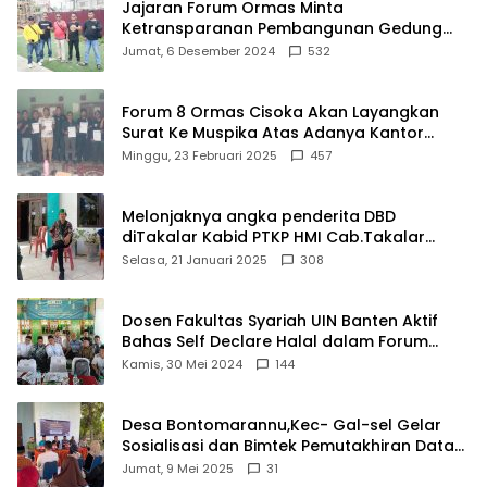
Jajaran Forum Ormas Minta
Ketransparanan Pembangunan Gedung
Damkar Di Kecamatan Cisoka
Jumat, 6 Desember 2024
532
Forum 8 Ormas Cisoka Akan Layangkan
Surat Ke Muspika Atas Adanya Kantor
Matel di Cisoka
Minggu, 23 Februari 2025
457
Melonjaknya angka penderita DBD
diTakalar Kabid PTKP HMI Cab.Takalar
angkat bicara
Selasa, 21 Januari 2025
308
Dosen Fakultas Syariah UIN Banten Aktif
Bahas Self Declare Halal dalam Forum
Ijtima Ulama MUI
Kamis, 30 Mei 2024
144
Desa Bontomarannu,Kec- Gal-sel Gelar
Sosialisasi dan Bimtek Pemutakhiran Data
ID
Jumat, 9 Mei 2025
31