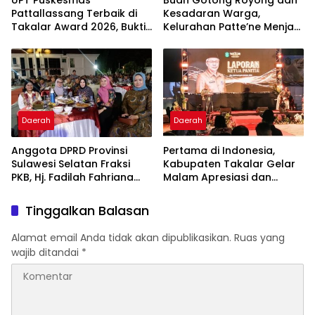
UPT Puskesmas
Buah Gotong Royong dan
Pattallassang Terbaik di
Kesadaran Warga,
Takalar Award 2026, Bukti
Kelurahan Patte’ne Menjadi
Komitmen Hadirkan
Bintang Takalar Award
Pelayanan Kesehatan
2026
Berkualitas
Daerah
Daerah
Anggota DPRD Provinsi
Pertama di Indonesia,
Sulawesi Selatan Fraksi
Kabupaten Takalar Gelar
PKB, Hj. Fadilah Fahriana
Malam Apresiasi dan
Hadiri Dan Beri Apresiasi :
Inovasi Award 2026:
Takalar Menyalakan
Panggung Penghargaan
Tinggalkan Balasan
Lentera Pengabdian
bagi Pelayan Publik
Melalui Malam Apresiasi
Berprestasi
Alamat email Anda tidak akan dipublikasikan.
Ruas yang
dan Inovasi Award 2026
wajib ditandai
*