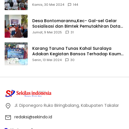
Ijtima Ulama MUI
Kamis, 30 Mei 2024
144
Desa Bontomarannu,Kec- Gal-sel Gelar
Sosialisasi dan Bimtek Pemutakhiran Data
ID
Jumat, 9 Mei 2025
31
Karang Taruna Tunas Kahal Suralaya
Adakan Kegiatan Bansos Terhadap Kaum
Dhuafa dan Anak Yatim-Piatu
Senin, 13 Mei 2024
30
Jl. Diponegoro Ruko Biringbalang, Kabupaten Takalar
redaksi@sekindo.id