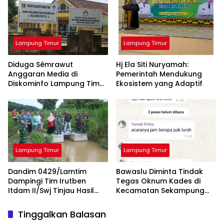
Lampung Timur
Lampung Timur
Diduga Sêmrawut
Hj Ela Siti Nuryamah:
Anggaran Media di
Pemerintah Mendukung
Diskominfo Lampung Timur
Ekosistem yang Adaptif
Jadi Sorotan Awak Media
Lampung Timur
Lampung Timur
Dandim 0429/Lamtim
Bawaslu Diminta Tindak
Dampingi Tim Irutben
Tegas Oknum Kades di
Itdam II/Swj Tinjau Hasil
Kecamatan Sekampung
Pembangunan Fisik Oplah
yang Tidak Netral
Tinggalkan Balasan