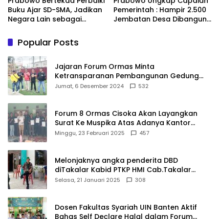
Prabowo Bertekad Perbaiki
Prabowo Ungkap Capaian
Buku Ajar SD-SMA, Jadikan
Pemerintah : Hampir 2.500
Negara Lain sebagai
Jembatan Desa Dibangun,
Referensi
100 Ribu Sekolah
Ditargetkan Direvitalisasi
Popular Posts
Jajaran Forum Ormas Minta
Ketransparanan Pembangunan Gedung
Damkar Di Kecamatan Cisoka
Jumat, 6 Desember 2024
532
Forum 8 Ormas Cisoka Akan Layangkan
Surat Ke Muspika Atas Adanya Kantor
Matel di Cisoka
Minggu, 23 Februari 2025
457
Melonjaknya angka penderita DBD
diTakalar Kabid PTKP HMI Cab.Takalar
angkat bicara
Selasa, 21 Januari 2025
308
Dosen Fakultas Syariah UIN Banten Aktif
Bahas Self Declare Halal dalam Forum