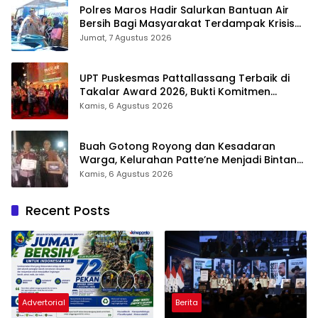
Polres Maros Hadir Salurkan Bantuan Air
Bersih Bagi Masyarakat Terdampak Krisis
Air Bersih Di Maros
Jumat, 7 Agustus 2026
UPT Puskesmas Pattallassang Terbaik di
Takalar Award 2026, Bukti Komitmen
Hadirkan Pelayanan Kesehatan Berkualitas
Kamis, 6 Agustus 2026
Buah Gotong Royong dan Kesadaran
Warga, Kelurahan Patte’ne Menjadi Bintang
Takalar Award 2026
Kamis, 6 Agustus 2026
Recent Posts
Advertorial
Berita