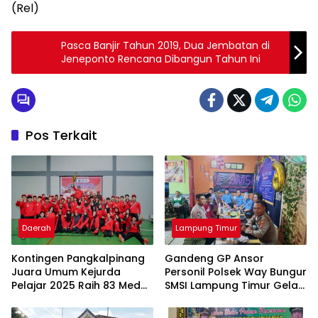
(Rel)
Pasca Banjir Tahun 2019, Dua Jembatan di
Jeneponto Rencana Dibangun Tahun Ini
Pos Terkait
Daerah
Lampung Timur
Kontingen Pangkalpinang
Gandeng GP Ansor
Juara Umum Kejurda
Personil Polsek Way Bungur
Pelajar 2025 Raih 83 Medali
SMSI Lampung Timur Gelar
di Belitung Timur, Ungguli
Bukber dan Berbagi Takjil
Enam Daerah