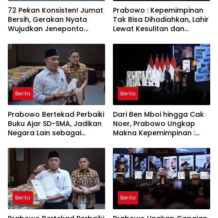
72 Pekan Konsisten! Jumat
Prabowo : Kepemimpinan
Bersih, Gerakan Nyata
Tak Bisa Dihadiahkan, Lahir
Wujudkan Jeneponto
Lewat Kesulitan dan
Bahagia dan Lingkungan
Keberanian
ASRI
Berita
Berita
Prabowo Bertekad Perbaiki
Dari Ben Mboi hingga Cak
Buku Ajar SD-SMA, Jadikan
Noer, Prabowo Ungkap
Negara Lain sebagai
Makna Kepemimpinan :
Referensi
Bekerja, Cintai Rakyat &
Gunakan Akal Sehat
Berita
Berita