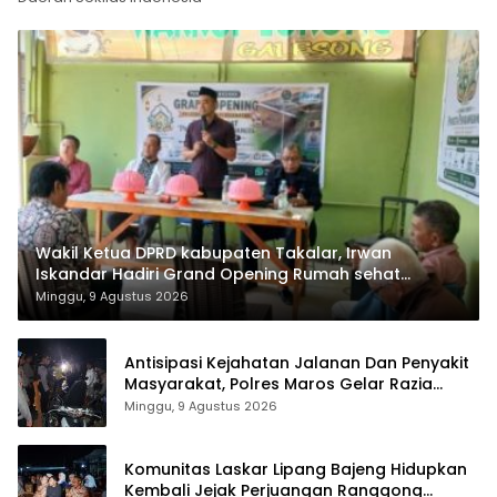
Wakil Ketua DPRD kabupaten Takalar, Irwan
Iskandar Hadiri Grand Opening Rumah sehat
Pertama di Takalar, Melayani Terapis Gratis untuk
Minggu, 9 Agustus 2026
Pasien Dhuafa dan umum.
Antisipasi Kejahatan Jalanan Dan Penyakit
Masyarakat, Polres Maros Gelar Razia
Operasi Cipta Kondusif
Minggu, 9 Agustus 2026
Komunitas Laskar Lipang Bajeng Hidupkan
Kembali Jejak Perjuangan Ranggong