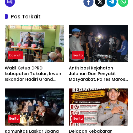
Pos Terkait
Daerah
Berita
Wakil Ketua DPRD
Antisipasi Kejahatan
kabupaten Takalar, Irwan
Jalanan Dan Penyakit
Iskandar Hadiri Grand
Masyarakat, Polres Maros
Opening Rumah sehat
Gelar Razia Operasi Cipta
Pertama di Takalar,
Kondusif
Melayani Terapis Gratis
untuk Pasien Dhuafa dan
umum.
Berita
Berita
Komunitas Laskar Lipang
Delapan Kebakaran