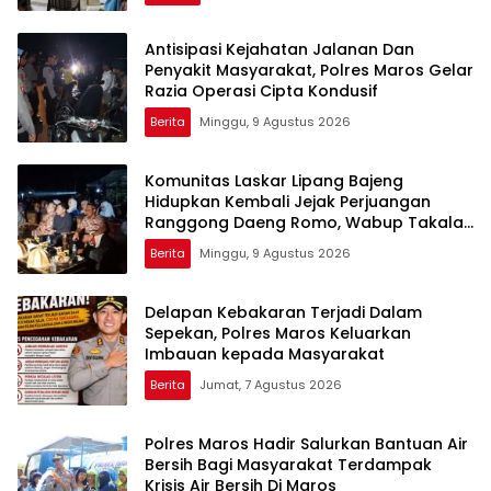
Dhuafa dan umum.
Antisipasi Kejahatan Jalanan Dan
Penyakit Masyarakat, Polres Maros Gelar
Razia Operasi Cipta Kondusif
Berita
Minggu, 9 Agustus 2026
Komunitas Laskar Lipang Bajeng
Hidupkan Kembali Jejak Perjuangan
Ranggong Daeng Romo, Wabup Takalar:
Apresiasi Bahwa Sejarah Adalah
Berita
Minggu, 9 Agustus 2026
Warisan yang Tak Ternilai”.
Delapan Kebakaran Terjadi Dalam
Sepekan, Polres Maros Keluarkan
Imbauan kepada Masyarakat
Berita
Jumat, 7 Agustus 2026
Polres Maros Hadir Salurkan Bantuan Air
Bersih Bagi Masyarakat Terdampak
Krisis Air Bersih Di Maros