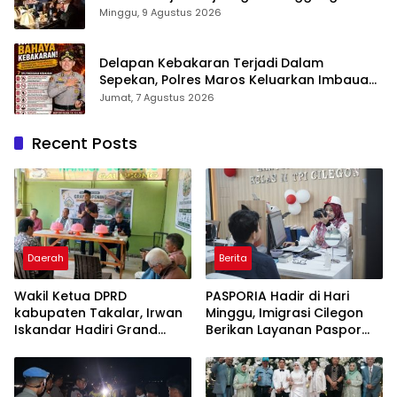
Daeng Romo, Wabup Takalar: Apresiasi
Minggu, 9 Agustus 2026
Bahwa Sejarah Adalah Warisan yang Tak
Ternilai”.
Delapan Kebakaran Terjadi Dalam
Sepekan, Polres Maros Keluarkan Imbauan
kepada Masyarakat
Jumat, 7 Agustus 2026
Recent Posts
Daerah
Berita
Wakil Ketua DPRD
PASPORIA Hadir di Hari
kabupaten Takalar, Irwan
Minggu, Imigrasi Cilegon
Iskandar Hadiri Grand
Berikan Layanan Paspor
Opening Rumah sehat
Sekaligus Cek Kesehatan
Pertama di Takalar,
Gratis
Melayani Terapis Gratis