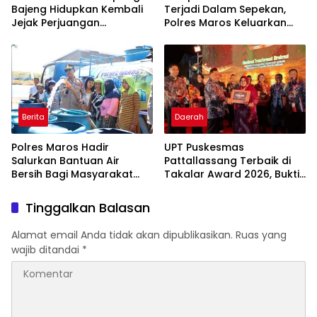
Bajeng Hidupkan Kembali
Terjadi Dalam Sepekan,
Jejak Perjuangan
Polres Maros Keluarkan
Ranggong Daeng Romo,
Imbauan kepada
Wabup Takalar: Apresiasi
Masyarakat
Bahwa Sejarah Adalah
Warisan yang Tak Ternilai”.
Berita
Daerah
Polres Maros Hadir
UPT Puskesmas
Salurkan Bantuan Air
Pattallassang Terbaik di
Bersih Bagi Masyarakat
Takalar Award 2026, Bukti
Terdampak Krisis Air Bersih
Komitmen Hadirkan
Di Maros
Pelayanan Kesehatan
Tinggalkan Balasan
Berkualitas
Alamat email Anda tidak akan dipublikasikan.
Ruas yang
wajib ditandai
*