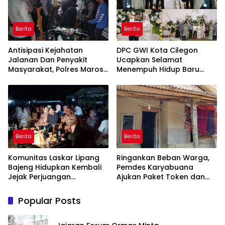
untuk Pasien Dhuafa dan
umum.
Berita
Berita
Antisipasi Kejahatan
DPC GWI Kota Cilegon
Jalanan Dan Penyakit
Ucapkan Selamat
Masyarakat, Polres Maros
Menempuh Hidup Baru
Gelar Razia Operasi Cipta
untuk Hana Novia dan
Kondusif
Tuanku Ihza Kemalsya
Damanik
Berita
Berita
Komunitas Laskar Lipang
Ringankan Beban Warga,
Bajeng Hidupkan Kembali
Pemdes Karyabuana
Jejak Perjuangan
Ajukan Paket Token dan
Ranggong Daeng Romo,
Penurunan Daya Listrik ke
Wabup Takalar: Apresiasi
PLN
Popular Posts
Bahwa Sejarah Adalah
Warisan yang Tak Ternilai”.