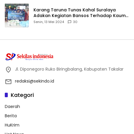
Karang Taruna Tunas Kahal Suralaya
Adakan Kegiatan Bansos Terhadap Kaum
Dhuafa dan Anak Yatim-Piatu
Senin, 13 Mei 2024
30
Jl. Diponegoro Ruko Biringbalang, Kabupaten Takalar
redaksi@sekindo.id
Kategori
Daerah
Berita
HuKrim