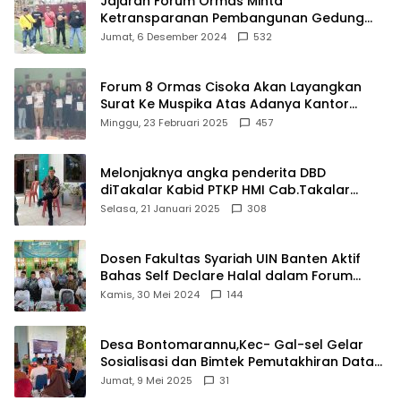
Jajaran Forum Ormas Minta
Ketransparanan Pembangunan Gedung
Damkar Di Kecamatan Cisoka
Jumat, 6 Desember 2024
532
Forum 8 Ormas Cisoka Akan Layangkan
Surat Ke Muspika Atas Adanya Kantor
Matel di Cisoka
Minggu, 23 Februari 2025
457
Melonjaknya angka penderita DBD
diTakalar Kabid PTKP HMI Cab.Takalar
angkat bicara
Selasa, 21 Januari 2025
308
Dosen Fakultas Syariah UIN Banten Aktif
Bahas Self Declare Halal dalam Forum
Ijtima Ulama MUI
Kamis, 30 Mei 2024
144
Desa Bontomarannu,Kec- Gal-sel Gelar
Sosialisasi dan Bimtek Pemutakhiran Data
ID
Jumat, 9 Mei 2025
31