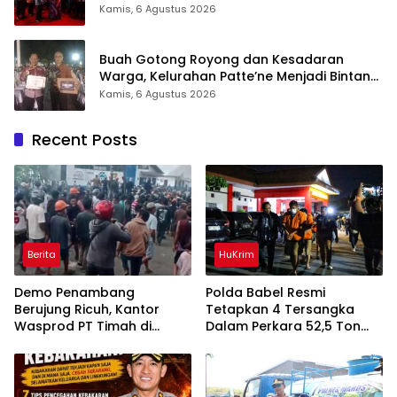
Hadirkan Pelayanan Kesehatan Berkualitas
Kamis, 6 Agustus 2026
Buah Gotong Royong dan Kesadaran
Warga, Kelurahan Patte’ne Menjadi Bintang
Takalar Award 2026
Kamis, 6 Agustus 2026
Recent Posts
Berita
HuKrim
Demo Penambang
Polda Babel Resmi
Berujung Ricuh, Kantor
Tetapkan 4 Tersangka
Wasprod PT Timah di
Dalam Perkara 52,5 Ton
Belitung Timur Terbakar
Pasir Timah Ilegal Di
Belitung