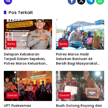
Pos Terkait
Berita
Berita
Delapan Kebakaran
Polres Maros Hadir
Terjadi Dalam Sepekan,
Salurkan Bantuan Air
Polres Maros Keluarkan
Bersih Bagi Masyarakat
Imbauan kepada
Terdampak Krisis Air Bersih
Masyarakat
Di Maros
Daerah
Daerah
UPT Puskesmas
Buah Gotong Royong dan