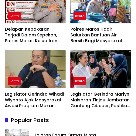
Berita
Berita
Delapan Kebakaran
Polres Maros Hadir
Terjadi Dalam Sepekan,
Salurkan Bantuan Air
Polres Maros Keluarkan
Bersih Bagi Masyarakat
Imbauan kepada
Terdampak Krisis Air Bersih
Masyarakat
Di Maros
Berita
Berita
Legislator Gerindra Wihadi
Legislator Gerindra Marlyn
Wiyanto Ajak Masyarakat
Maisarah Tinjau Jembatan
Awasi Program Makan
Gantung Cibeber, Pastikan
Bergizi Gratis agar Tepat
Aspirasi Warga Terlaksana
Sasaran
Popular Posts
Jajaran Forum Ormas Minta