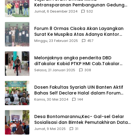
Ketransparanan Pembangunan Gedung
Damkar Di Kecamatan Cisoka
Jumat, 6 Desember 2024
532
Forum 8 Ormas Cisoka Akan Layangkan
Surat Ke Muspika Atas Adanya Kantor
Matel di Cisoka
Minggu, 23 Februari 2025
457
Melonjaknya angka penderita DBD
diTakalar Kabid PTKP HMI Cab.Takalar
angkat bicara
Selasa, 21 Januari 2025
308
Dosen Fakultas Syariah UIN Banten Aktif
Bahas Self Declare Halal dalam Forum
Ijtima Ulama MUI
Kamis, 30 Mei 2024
144
Desa Bontomarannu,Kec- Gal-sel Gelar
Sosialisasi dan Bimtek Pemutakhiran Data
ID
Jumat, 9 Mei 2025
31