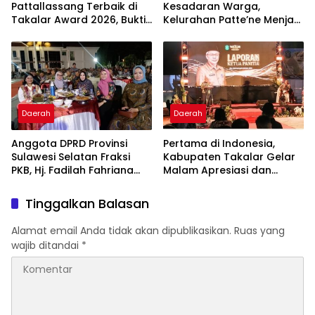
Pattallassang Terbaik di
Kesadaran Warga,
Takalar Award 2026, Bukti
Kelurahan Patte’ne Menjadi
Komitmen Hadirkan
Bintang Takalar Award
Pelayanan Kesehatan
2026
Berkualitas
Daerah
Daerah
Anggota DPRD Provinsi
Pertama di Indonesia,
Sulawesi Selatan Fraksi
Kabupaten Takalar Gelar
PKB, Hj. Fadilah Fahriana
Malam Apresiasi dan
Hadiri Dan Beri Apresiasi :
Inovasi Award 2026:
Takalar Menyalakan
Panggung Penghargaan
Tinggalkan Balasan
Lentera Pengabdian
bagi Pelayan Publik
Melalui Malam Apresiasi
Berprestasi
Alamat email Anda tidak akan dipublikasikan.
Ruas yang
dan Inovasi Award 2026
wajib ditandai
*