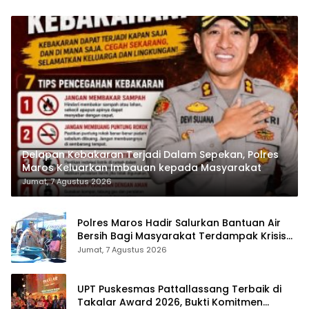
Delapan Kebakaran Terjadi Dalam Sepekan, Polres
Maros Keluarkan Imbauan kepada Masyarakat
Jumat, 7 Agustus 2026
Polres Maros Hadir Salurkan Bantuan Air
Bersih Bagi Masyarakat Terdampak Krisis
Air Bersih Di Maros
Jumat, 7 Agustus 2026
UPT Puskesmas Pattallassang Terbaik di
Takalar Award 2026, Bukti Komitmen