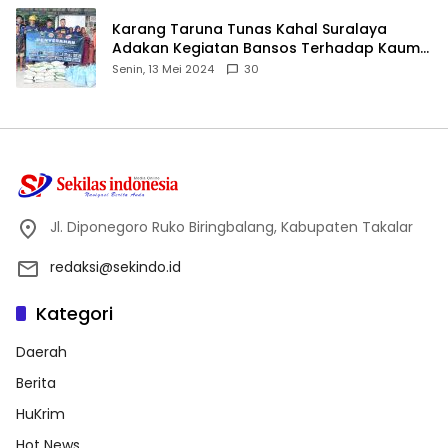
Karang Taruna Tunas Kahal Suralaya
Adakan Kegiatan Bansos Terhadap Kaum
Dhuafa dan Anak Yatim-Piatu
Senin, 13 Mei 2024
30
Jl. Diponegoro Ruko Biringbalang, Kabupaten Takalar
redaksi@sekindo.id
Kategori
Daerah
Berita
HuKrim
Hot News