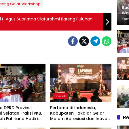
taeng Gelar Workshop
Bu
War
Bin
l H Agus Supriatna Silaturahmi Bareng Puluhan
Kam
h
Daerah
 DPRD Provinsi
Pertama di Indonesia,
i Selatan Fraksi PKB,
Kabupaten Takalar Gelar
Re
lah Fahriana Hadiri
Malam Apresiasi dan Inovasi
i Apresiasi : Takalar
Award 2026: Panggung