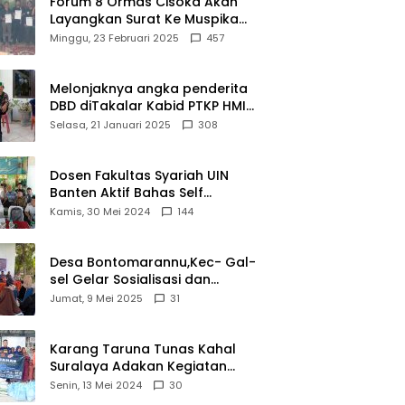
Forum 8 Ormas Cisoka Akan
estasi
Layangkan Surat Ke Muspika
Atas Adanya Kantor Matel di
Minggu, 23 Februari 2025
457
Cisoka
Melonjaknya angka penderita
DBD diTakalar Kabid PTKP HMI
Cab.Takalar angkat bicara
Selasa, 21 Januari 2025
308
Dosen Fakultas Syariah UIN
Banten Aktif Bahas Self
Declare Halal dalam Forum
Kamis, 30 Mei 2024
144
Ijtima Ulama MUI
Desa Bontomarannu,Kec- Gal-
sel Gelar Sosialisasi dan
Bimtek Pemutakhiran Data ID
Jumat, 9 Mei 2025
31
Karang Taruna Tunas Kahal
Suralaya Adakan Kegiatan
Bansos Terhadap Kaum
Senin, 13 Mei 2024
30
Dhuafa dan Anak Yatim-Piatu