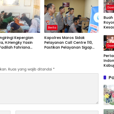
akan Lentera
Penghargaan bagi Pelayan
dian Melalui Malam
Publik Berprestasi
Dae
si dan Inovasi Award
Buah
Royo
Kesa
Berita
Warg
Kelu
giringi Kepergian
Kapolres Maros Sidak
Patte
la, H.Hengky Yasin
Pelayanan Call Centre 110,
Dae
Menja
 Fadilah Fahriana
Pastikan Pelayanan Sigap
Binta
Menguatkan Keluarga
Dan Humanis
Perta
Takal
Indon
Awar
Kabu
kan.
Ruas yang wajib ditandai
*
Takal
Gela
Po
Apres
dan I
Awar
Pang
Peng
n bag
Pela
Publi