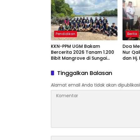
Menyal
Pengab
Apresia
2026
Pendidikan
Berita
KKN-PPM UGM Bakam
Doa Men
Bercerita 2026 Tanam 1.200
Nur Qai
Bibit Mangrove di Sungai
dan Hj.
Layang
Hadir 
Tinggalkan Balasan
Alamat email Anda tidak akan dipublikasi