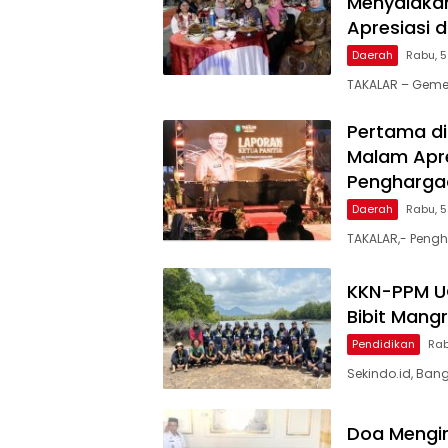
Menyalakan
Apresiasi 
Daerah
Rabu, 
TAKALAR – Geme
Pertama di
Malam Apre
Penghargaa
Daerah
Rabu, 
TAKALAR,- Pengh
KKN-PPM U
Bibit Mang
Pendidikan
Rab
Sekindo.id, Ban
Doa Mengir