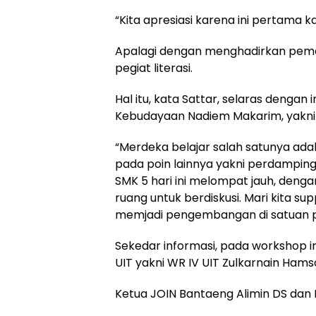
“Kita apresiasi karena ini pertama ka
Apalagi dengan menghadirkan pemater
pegiat literasi.
Hal itu, kata Sattar, selaras denga
Kebudayaan Nadiem Makarim, yakni 
“Merdeka belajar salah satunya ada
pada poin lainnya yakni perdamping
SMK 5 hari ini melompat jauh, denga
ruang untuk berdiskusi. Mari kita s
memjadi pengembangan di satuan pen
Sekedar informasi, pada workshop i
UIT yakni WR IV UIT Zulkarnain Hamso
Ketua JOIN Bantaeng Alimin DS dan D