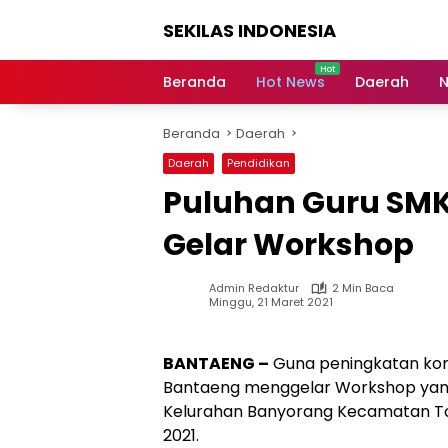
Langsung
SEKILAS INDONESIA
ke
konten
Berita
Terkini,
Beranda
Hot News
Daerah
N
Breaking
News,
Beranda
Daerah
Latest
World,
Daerah
Pendidikan
Headlines,
Puluhan Guru SMK
News
Today
Gelar Workshop
Admin Redaktur
2 Min Baca
Minggu, 21 Maret 2021
BANTAENG –
Guna peningkatan kom
Bantaeng menggelar Workshop yang
Kelurahan Banyorang Kecamatan To
2021.