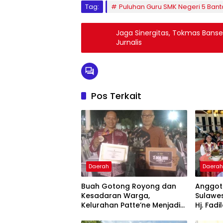
Tag:
Puluhan Guru SMK Negeri 5 Ban
Jaga Sinergitas, Tokmas Banse
Jurnalis
Pos Terkait
Daerah
Daera
Buah Gotong Royong dan
Anggota
Kesadaran Warga,
Sulawes
Kelurahan Patte’ne Menjadi
Hj. Fadi
Bintang Takalar Award 2026
Dan Ber