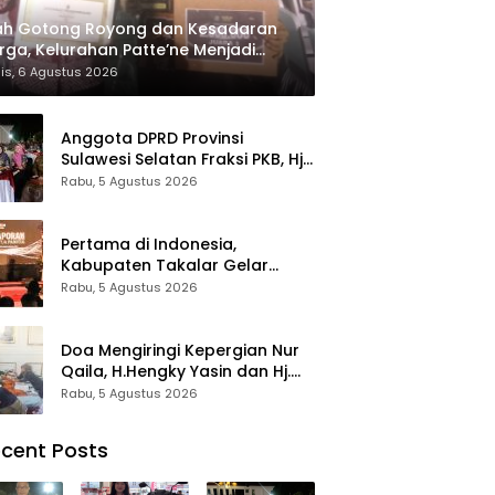
ah Gotong Royong dan Kesadaran
ga, Kelurahan Patte’ne Menjadi
tang Takalar Award 2026
is, 6 Agustus 2026
Anggota DPRD Provinsi
Sulawesi Selatan Fraksi PKB, Hj.
Fadilah Fahriana Hadiri Dan
Rabu, 5 Agustus 2026
Beri Apresiasi : Takalar
Menyalakan Lentera
Pengabdian Melalui Malam
Pertama di Indonesia,
Apresiasi dan Inovasi Award
Kabupaten Takalar Gelar
2026
Malam Apresiasi dan Inovasi
Rabu, 5 Agustus 2026
Award 2026: Panggung
Penghargaan bagi Pelayan
Publik Berprestasi
Doa Mengiringi Kepergian Nur
Qaila, H.Hengky Yasin dan Hj.
Fadilah Fahriana Hadir
Rabu, 5 Agustus 2026
Menguatkan Keluarga
cent Posts