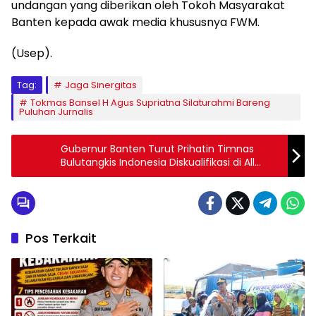
undangan yang diberikan oleh Tokoh Masyarakat
Banten kepada awak media khususnya FWM.
(Usep).
Tag:
Jaga Sinergitas
Tokmas Bansel H Agus Supriatna Silaturahmi Bareng
Puluhan Jurnalis
Gubernur Banten Turut Prihatin Timnas
Bulutangkis Indonesia Diskualifikasi di All
England 2021
Pos Terkait