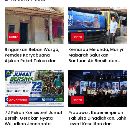
Berita
Berita
Ringankan Beban Warga,
Kemarau Melanda, Marlyn
Pemdes Karyabuana
Maisarah Salurkan
Ajukan Paket Token dan
Bantuan Air Bersih dan
Penurunan Daya Listrik ke
Toren untuk Warga
PLN
Babakan Madang
Advertorial
Berita
72 Pekan Konsisten! Jumat
Prabowo : Kepemimpinan
Bersih, Gerakan Nyata
Tak Bisa Dihadiahkan, Lahir
Wujudkan Jeneponto
Lewat Kesulitan dan
Bahagia dan Lingkungan
Keberanian