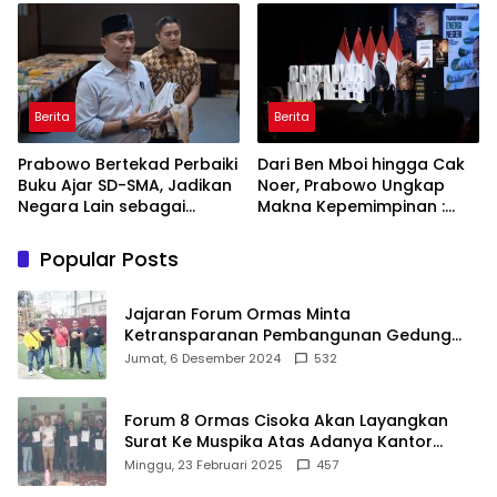
ASRI
Berita
Berita
Prabowo Bertekad Perbaiki
Dari Ben Mboi hingga Cak
Buku Ajar SD-SMA, Jadikan
Noer, Prabowo Ungkap
Negara Lain sebagai
Makna Kepemimpinan :
Referensi
Bekerja, Cintai Rakyat &
Gunakan Akal Sehat
Popular Posts
Jajaran Forum Ormas Minta
Ketransparanan Pembangunan Gedung
Damkar Di Kecamatan Cisoka
Jumat, 6 Desember 2024
532
Forum 8 Ormas Cisoka Akan Layangkan
Surat Ke Muspika Atas Adanya Kantor
Matel di Cisoka
Minggu, 23 Februari 2025
457