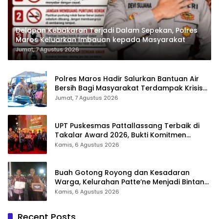
Delapan Kebakaran Terjadi Dalam Sepekan, Polres
Maros Keluarkan Imbauan kepada Masyarakat
Jumat, 7 Agustus 2026
Polres Maros Hadir Salurkan Bantuan Air
Bersih Bagi Masyarakat Terdampak Krisis
Air Bersih Di Maros
Jumat, 7 Agustus 2026
UPT Puskesmas Pattallassang Terbaik di
Takalar Award 2026, Bukti Komitmen
Hadirkan Pelayanan Kesehatan Berkualitas
Kamis, 6 Agustus 2026
Buah Gotong Royong dan Kesadaran
Warga, Kelurahan Patte’ne Menjadi Bintang
Takalar Award 2026
Kamis, 6 Agustus 2026
Recent Posts