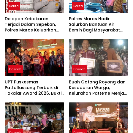
Berita
Berita
Delapan Kebakaran
Polres Maros Hadir
Terjadi Dalam Sepekan,
Salurkan Bantuan Air
Polres Maros Keluarkan
Bersih Bagi Masyarakat
Imbauan kepada
Terdampak Krisis Air Bersih
Masyarakat
Di Maros
Daerah
Daerah
UPT Puskesmas
Buah Gotong Royong dan
Pattallassang Terbaik di
Kesadaran Warga,
Takalar Award 2026, Bukti
Kelurahan Patte’ne Menjadi
Komitmen Hadirkan
Bintang Takalar Award
Pelayanan Kesehatan
2026
Berkualitas
Daerah
Daerah