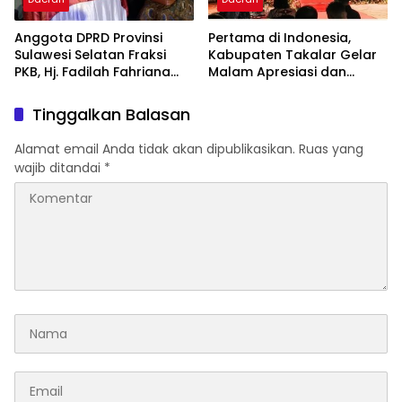
Anggota DPRD Provinsi
Pertama di Indonesia,
Sulawesi Selatan Fraksi
Kabupaten Takalar Gelar
PKB, Hj. Fadilah Fahriana
Malam Apresiasi dan
Hadiri Dan Beri Apresiasi :
Inovasi Award 2026:
Takalar Menyalakan
Panggung Penghargaan
Tinggalkan Balasan
Lentera Pengabdian
bagi Pelayan Publik
Melalui Malam Apresiasi
Berprestasi
Alamat email Anda tidak akan dipublikasikan.
Ruas yang
dan Inovasi Award 2026
wajib ditandai
*