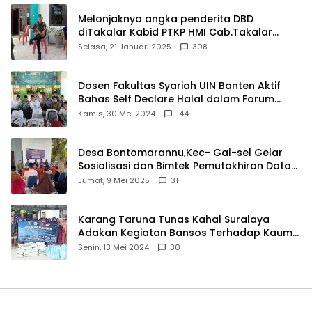
Melonjaknya angka penderita DBD
diTakalar Kabid PTKP HMI Cab.Takalar
angkat bicara
Selasa, 21 Januari 2025
308
Dosen Fakultas Syariah UIN Banten Aktif
Bahas Self Declare Halal dalam Forum
Ijtima Ulama MUI
Kamis, 30 Mei 2024
144
Desa Bontomarannu,Kec- Gal-sel Gelar
Sosialisasi dan Bimtek Pemutakhiran Data
ID
Jumat, 9 Mei 2025
31
Karang Taruna Tunas Kahal Suralaya
Adakan Kegiatan Bansos Terhadap Kaum
Dhuafa dan Anak Yatim-Piatu
Senin, 13 Mei 2024
30