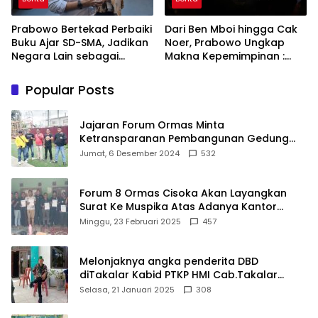
Prabowo Bertekad Perbaiki
Dari Ben Mboi hingga Cak
Buku Ajar SD-SMA, Jadikan
Noer, Prabowo Ungkap
Negara Lain sebagai
Makna Kepemimpinan :
Referensi
Bekerja, Cintai Rakyat &
Gunakan Akal Sehat
Popular Posts
Jajaran Forum Ormas Minta
Ketransparanan Pembangunan Gedung
Damkar Di Kecamatan Cisoka
Jumat, 6 Desember 2024
532
Forum 8 Ormas Cisoka Akan Layangkan
Surat Ke Muspika Atas Adanya Kantor
Matel di Cisoka
Minggu, 23 Februari 2025
457
Melonjaknya angka penderita DBD
diTakalar Kabid PTKP HMI Cab.Takalar
angkat bicara
Selasa, 21 Januari 2025
308