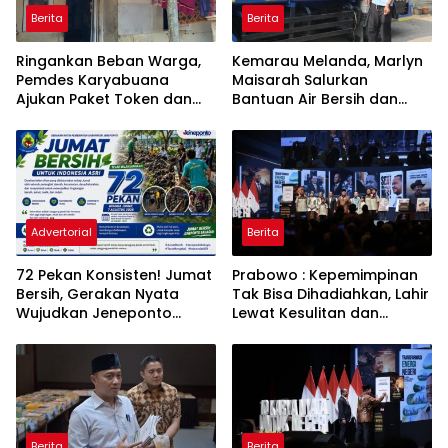
Berita
Berita
Ringankan Beban Warga,
Kemarau Melanda, Marlyn
Pemdes Karyabuana
Maisarah Salurkan
Ajukan Paket Token dan
Bantuan Air Bersih dan
Penurunan Daya Listrik ke
Toren untuk Warga
PLN
Babakan Madang
Advertorial
Berita
72 Pekan Konsisten! Jumat
Prabowo : Kepemimpinan
Bersih, Gerakan Nyata
Tak Bisa Dihadiahkan, Lahir
Wujudkan Jeneponto
Lewat Kesulitan dan
Bahagia dan Lingkungan
Keberanian
ASRI
Berita
Berita