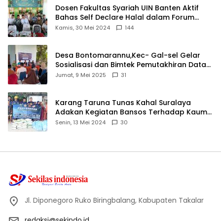
Dosen Fakultas Syariah UIN Banten Aktif
Bahas Self Declare Halal dalam Forum
Ijtima Ulama MUI
Kamis, 30 Mei 2024
144
Desa Bontomarannu,Kec- Gal-sel Gelar
Sosialisasi dan Bimtek Pemutakhiran Data
ID
Jumat, 9 Mei 2025
31
Karang Taruna Tunas Kahal Suralaya
Adakan Kegiatan Bansos Terhadap Kaum
Dhuafa dan Anak Yatim-Piatu
Senin, 13 Mei 2024
30
Jl. Diponegoro Ruko Biringbalang, Kabupaten Takalar
redaksi@sekindo.id