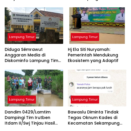
di Belitung Timur, Ungguli
Bukber dan Berbagi Takjil
Enam Daerah
Lampung Timur
Lampung Timur
Diduga Sêmrawut
Hj Ela Siti Nuryamah:
Anggaran Media di
Pemerintah Mendukung
Diskominfo Lampung Timur
Ekosistem yang Adaptif
Jadi Sorotan Awak Media
Lampung Timur
Lampung Timur
Dandim 0429/Lamtim
Bawaslu Diminta Tindak
Dampingi Tim Irutben
Tegas Oknum Kades di
Itdam II/Swj Tinjau Hasil
Kecamatan Sekampung
Pembangunan Fisik Oplah
yang Tidak Netral