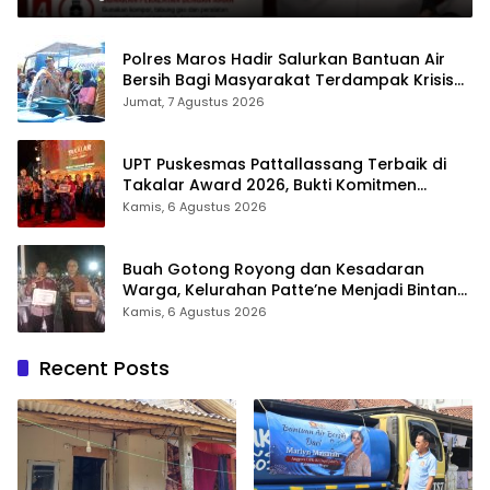
Polres Maros Hadir Salurkan Bantuan Air
Bersih Bagi Masyarakat Terdampak Krisis
Air Bersih Di Maros
Jumat, 7 Agustus 2026
UPT Puskesmas Pattallassang Terbaik di
Takalar Award 2026, Bukti Komitmen
Hadirkan Pelayanan Kesehatan Berkualitas
Kamis, 6 Agustus 2026
Buah Gotong Royong dan Kesadaran
Warga, Kelurahan Patte’ne Menjadi Bintang
Takalar Award 2026
Kamis, 6 Agustus 2026
Recent Posts