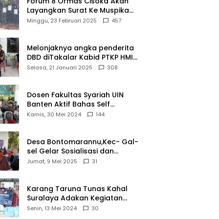
Forum 8 Ormas Cisoka Akan
Layangkan Surat Ke Muspika
Atas Adanya Kantor Matel di
Minggu, 23 Februari 2025
457
Cisoka
Melonjaknya angka penderita
DBD diTakalar Kabid PTKP HMI
Cab.Takalar angkat bicara
Selasa, 21 Januari 2025
308
Dosen Fakultas Syariah UIN
Banten Aktif Bahas Self
Declare Halal dalam Forum
Kamis, 30 Mei 2024
144
Ijtima Ulama MUI
Desa Bontomarannu,Kec- Gal-
sel Gelar Sosialisasi dan
Bimtek Pemutakhiran Data ID
Jumat, 9 Mei 2025
31
Karang Taruna Tunas Kahal
Suralaya Adakan Kegiatan
Bansos Terhadap Kaum
Senin, 13 Mei 2024
30
Dhuafa dan Anak Yatim-Piatu