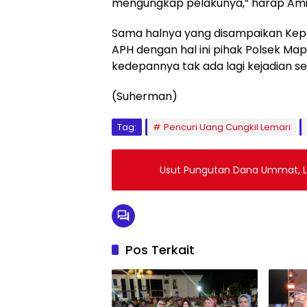
mengungkap pelakunya,” harap Amir
Sama halnya yang disampaikan Kepa
APH dengan hal ini pihak Polsek M
kedepannya tak ada lagi kejadian sepe
(Suherman)
Tag:
Pencuri Uang Cungkil Lemari
Usut Pungutan Dana Ummat, Lsm
Pos Terkait