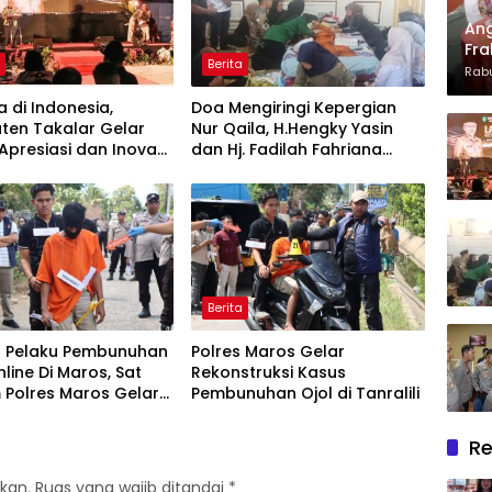
Ang
Fra
h
Berita
Dan
Rabu
Len
 di Indonesia,
Doa Mengiringi Kepergian
Apr
ten Takalar Gelar
Nur Qaila, H.Hengky Yasin
presiasi dan Inovasi
dan Hj. Fadilah Fahriana
2026: Panggung
Hadir Menguatkan Keluarga
rgaan bagi Pelayan
Berprestasi
Berita
 Pelaku Pembunuhan
Polres Maros Gelar
nline Di Maros, Sat
Rekonstruksi Kasus
 Polres Maros Gelar
Pembunuhan Ojol di Tanralili
ruksi Perkara
kan 24 Adegan
Re
kan.
Ruas yang wajib ditandai
*