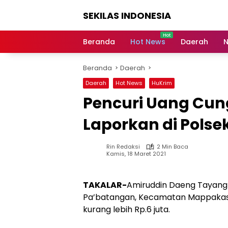
Langsung
SEKILAS INDONESIA
ke
konten
Berita
Terkini,
Beranda
Hot News
Daerah
N
Breaking
News,
Beranda
Daerah
Latest
World,
Daerah
Hot News
HuKrim
Headlines,
Pencuri Uang Cung
News
Today
Laporkan di Pols
Rin Redaksi
2 Min Baca
Kamis, 18 Maret 2021
TAKALAR-
Amiruddin Daeng Tayang
Pa’batangan, Kecamatan Mappakasu
kurang lebih Rp.6 juta.