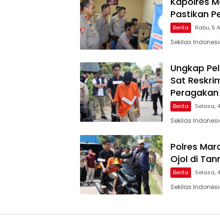
Kapolres Ma
Pastikan P
Berita
Rabu, 5 
Sekilas Indones
Ungkap Pel
Sat Reskri
Peragakan
Berita
Selasa, 
Sekilas Indonesi
Polres Mar
Ojol di Tanra
Berita
Selasa, 
Sekilas Indonesi