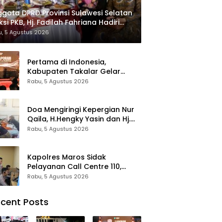
gota DPRD Provinsi Sulawesi Selatan
ksi PKB, Hj. Fadilah Fahriana Hadiri
 Beri Apresiasi : Takalar Menyalakan
, 5 Agustus 2026
tera Pengabdian Melalui Malam
esiasi dan Inovasi Award 2026
Pertama di Indonesia,
Kabupaten Takalar Gelar
Malam Apresiasi dan Inovasi
Rabu, 5 Agustus 2026
Award 2026: Panggung
Penghargaan bagi Pelayan
Publik Berprestasi
Doa Mengiringi Kepergian Nur
Qaila, H.Hengky Yasin dan Hj.
Fadilah Fahriana Hadir
Rabu, 5 Agustus 2026
Menguatkan Keluarga
Kapolres Maros Sidak
Pelayanan Call Centre 110,
Pastikan Pelayanan Sigap Dan
Rabu, 5 Agustus 2026
Humanis
cent Posts