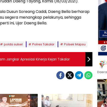
uddin Daeng Tayang, Kamis (18/03/2021).
la Dusun Soreang Caddi, Daeng Bella berharap
apsu segera menangkap pelakunya, sehingga
rti ini, Ujar Daeng Bella.
polda sulsel
Polres Takalar
Polsek Mapsu
 Jangkar Apresiasi Kinerja Kejari Takalar
Daera