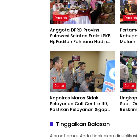
Daerah
Daera
Anggota DPRD Provinsi
Pertama
Sulawesi Selatan Fraksi PKB,
Kabupa
Hj. Fadilah Fahriana Hadiri
Malam A
Dan Beri Apresiasi : Takalar
Award 
Menyalakan Lentera
Pengha
Pengabdian Melalui Malam
Publik 
Apresiasi dan Inovasi Award
2026
Berita
Berita
Kapolres Maros Sidak
Ungkap
Pelayanan Call Centre 110,
Sopir O
Pastikan Pelayanan Sigap
Reskrim
Dan Humanis
Rekonst
Peraga
Tinggalkan Balasan
Alamat email Anda tidak akan dipublikasi