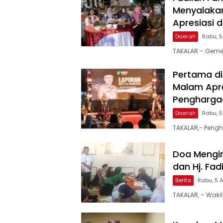
Menyalakan
Apresiasi 
Daerah
Rabu, 
TAKALAR – Geme
Pertama di
Malam Apre
Penghargaa
Daerah
Rabu, 
TAKALAR,- Pengh
Doa Mengir
dan Hj. Fa
Berita
Rabu, 5 
TAKALAR, – Wakil