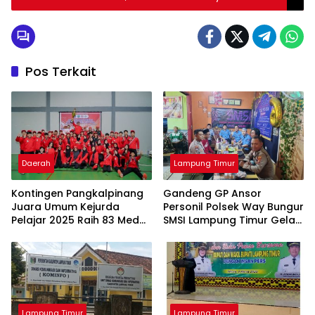
Pos Terkait
Daerah
Lampung Timur
Kontingen Pangkalpinang
Gandeng GP Ansor
Juara Umum Kejurda
Personil Polsek Way Bungur
Pelajar 2025 Raih 83 Medali
SMSI Lampung Timur Gelar
di Belitung Timur, Ungguli
Bukber dan Berbagi Takjil
Enam Daerah
Lampung Timur
Lampung Timur