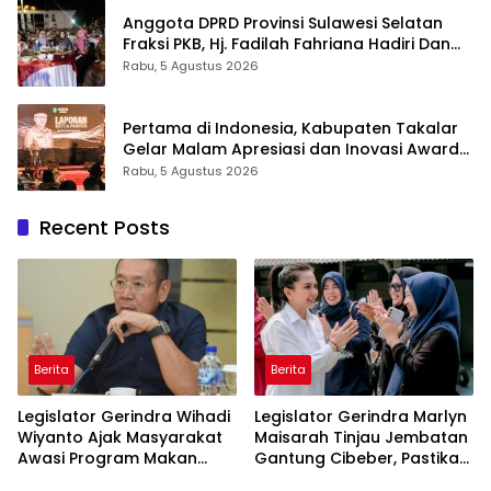
Anggota DPRD Provinsi Sulawesi Selatan
Fraksi PKB, Hj. Fadilah Fahriana Hadiri Dan
Beri Apresiasi : Takalar Menyalakan Lentera
Rabu, 5 Agustus 2026
Pengabdian Melalui Malam Apresiasi dan
Inovasi Award 2026
Pertama di Indonesia, Kabupaten Takalar
Gelar Malam Apresiasi dan Inovasi Award
2026: Panggung Penghargaan bagi
Rabu, 5 Agustus 2026
Pelayan Publik Berprestasi
Recent Posts
Berita
Berita
Legislator Gerindra Wihadi
Legislator Gerindra Marlyn
Wiyanto Ajak Masyarakat
Maisarah Tinjau Jembatan
Awasi Program Makan
Gantung Cibeber, Pastikan
Bergizi Gratis agar Tepat
Aspirasi Warga Terlaksana