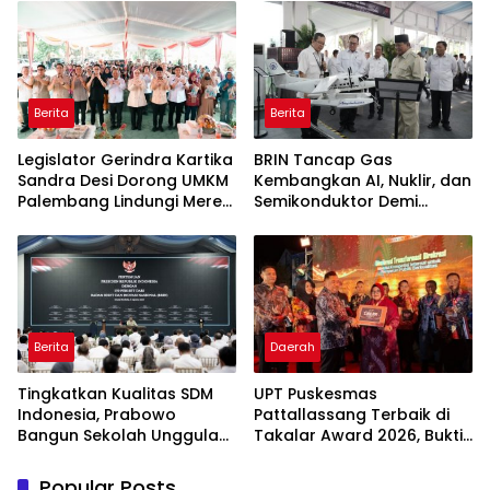
Sasaran
Berita
Berita
Legislator Gerindra Kartika
BRIN Tancap Gas
Sandra Desi Dorong UMKM
Kembangkan AI, Nuklir, dan
Palembang Lindungi Merek
Semikonduktor Demi
Usaha
Dongkrak Ekonomi
Indonesia
Berita
Daerah
Tingkatkan Kualitas SDM
UPT Puskesmas
Indonesia, Prabowo
Pattallassang Terbaik di
Bangun Sekolah Unggulan
Takalar Award 2026, Bukti
hingga Undang Universitas
Komitmen Hadirkan
Terbaik Dunia
Pelayanan Kesehatan
Popular Posts