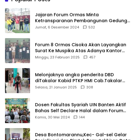
Berkualitas
Jajaran Forum Ormas Minta
Ketransparanan Pembangunan Gedung
Damkar Di Kecamatan Cisoka
Jumat, 6 Desember 2024
532
Forum 8 Ormas Cisoka Akan Layangkan
Surat Ke Muspika Atas Adanya Kantor
Matel di Cisoka
Minggu, 23 Februari 2025
457
Melonjaknya angka penderita DBD
diTakalar Kabid PTKP HMI Cab.Takalar
angkat bicara
Selasa, 21 Januari 2025
308
Dosen Fakultas Syariah UIN Banten Aktif
Bahas Self Declare Halal dalam Forum
Ijtima Ulama MUI
Kamis, 30 Mei 2024
144
Desa Bontomarannu,Kec- Gal-sel Gelar