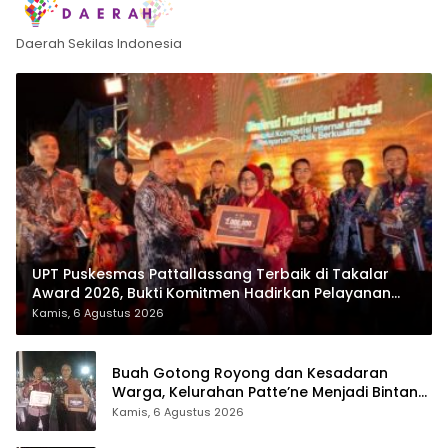
Daerah Sekilas Indonesia
UPT Puskesmas Pattallassang Terbaik di Takalar
Award 2026, Bukti Komitmen Hadirkan Pelayanan
Kesehatan Berkualitas
Kamis, 6 Agustus 2026
Buah Gotong Royong dan Kesadaran
Warga, Kelurahan Patte’ne Menjadi Bintang
Takalar Award 2026
Kamis, 6 Agustus 2026