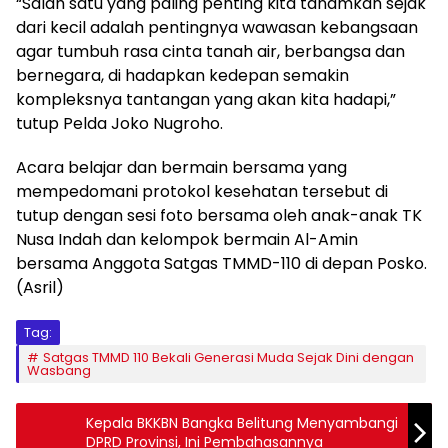
“Salah satu yang paling penting kita tanamkan sejak
dari kecil adalah pentingnya wawasan kebangsaan
agar tumbuh rasa cinta tanah air, berbangsa dan
bernegara, di hadapkan kedepan semakin
kompleksnya tantangan yang akan kita hadapi,”
tutup Pelda Joko Nugroho.
Acara belajar dan bermain bersama yang
mempedomani protokol kesehatan tersebut di
tutup dengan sesi foto bersama oleh anak-anak TK
Nusa Indah dan kelompok bermain Al-Amin
bersama Anggota Satgas TMMD-110 di depan Posko.
(Asril)
Tag:
Satgas TMMD 110 Bekali Generasi Muda Sejak Dini dengan
Wasbang
Kepala BKKBN Bangka Belitung Menyambangi
DPRD Provinsi, Ini Pembahasannya