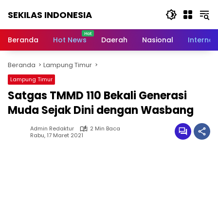
Langsung
SEKILAS INDONESIA
ke
konten
Berita
Terkini,
Beranda
Hot News
Daerah
Nasional
Internas
Breaking
News,
Beranda
Lampung Timur
Latest
World,
Lampung Timur
Headlines,
Satgas TMMD 110 Bekali Generasi
News
Today
Muda Sejak Dini dengan Wasbang
Admin Redaktur
2 Min Baca
Rabu, 17 Maret 2021