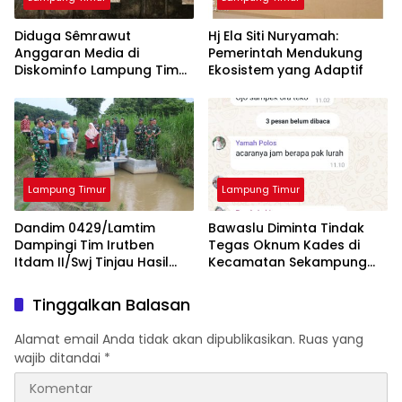
Diduga Sêmrawut
Hj Ela Siti Nuryamah:
Anggaran Media di
Pemerintah Mendukung
Diskominfo Lampung Timur
Ekosistem yang Adaptif
Jadi Sorotan Awak Media
Lampung Timur
Lampung Timur
Dandim 0429/Lamtim
Bawaslu Diminta Tindak
Dampingi Tim Irutben
Tegas Oknum Kades di
Itdam II/Swj Tinjau Hasil
Kecamatan Sekampung
Pembangunan Fisik Oplah
yang Tidak Netral
Tinggalkan Balasan
Alamat email Anda tidak akan dipublikasikan.
Ruas yang
wajib ditandai
*