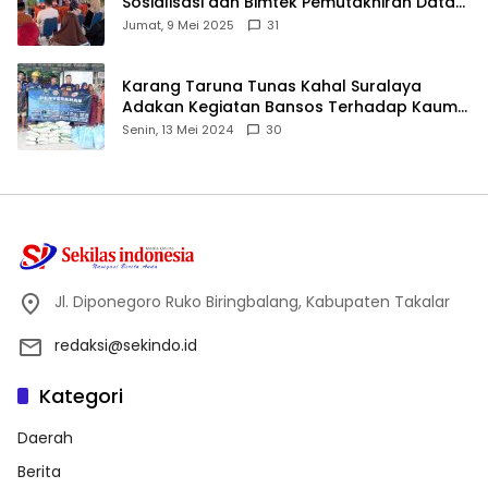
Sosialisasi dan Bimtek Pemutakhiran Data
ID
Jumat, 9 Mei 2025
31
Karang Taruna Tunas Kahal Suralaya
Adakan Kegiatan Bansos Terhadap Kaum
Dhuafa dan Anak Yatim-Piatu
Senin, 13 Mei 2024
30
Jl. Diponegoro Ruko Biringbalang, Kabupaten Takalar
redaksi@sekindo.id
Kategori
Daerah
Berita