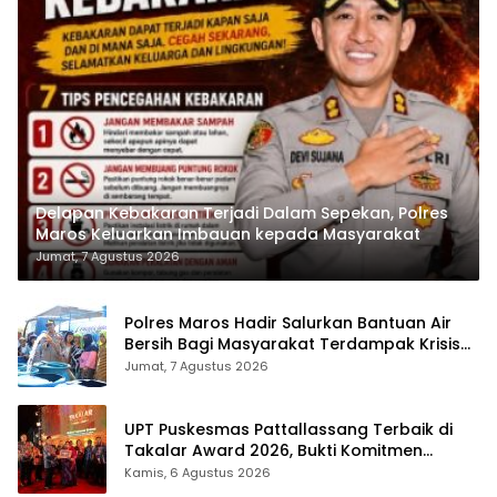
Delapan Kebakaran Terjadi Dalam Sepekan, Polres
Maros Keluarkan Imbauan kepada Masyarakat
Jumat, 7 Agustus 2026
Polres Maros Hadir Salurkan Bantuan Air
Bersih Bagi Masyarakat Terdampak Krisis
Air Bersih Di Maros
Jumat, 7 Agustus 2026
UPT Puskesmas Pattallassang Terbaik di
Takalar Award 2026, Bukti Komitmen
Hadirkan Pelayanan Kesehatan Berkualitas
Kamis, 6 Agustus 2026