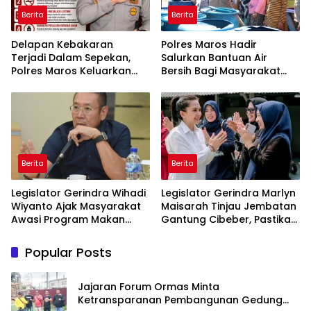
Berita
Berita
Delapan Kebakaran
Polres Maros Hadir
Terjadi Dalam Sepekan,
Salurkan Bantuan Air
Polres Maros Keluarkan
Bersih Bagi Masyarakat
Imbauan kepada
Terdampak Krisis Air Bersih
Masyarakat
Di Maros
Berita
Berita
Legislator Gerindra Wihadi
Legislator Gerindra Marlyn
Wiyanto Ajak Masyarakat
Maisarah Tinjau Jembatan
Awasi Program Makan
Gantung Cibeber, Pastikan
Bergizi Gratis agar Tepat
Aspirasi Warga Terlaksana
Sasaran
Popular Posts
Jajaran Forum Ormas Minta
Ketransparanan Pembangunan Gedung