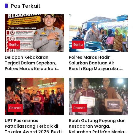
Pos Terkait
Berita
Berita
Delapan Kebakaran
Polres Maros Hadir
Terjadi Dalam Sepekan,
Salurkan Bantuan Air
Polres Maros Keluarkan
Bersih Bagi Masyarakat
Imbauan kepada
Terdampak Krisis Air Bersih
Masyarakat
Di Maros
Daerah
Daerah
UPT Puskesmas
Buah Gotong Royong dan
Pattallassang Terbaik di
Kesadaran Warga,
Takalar Award 2026, Bukti
Kelurahan Patte’ne Menjadi