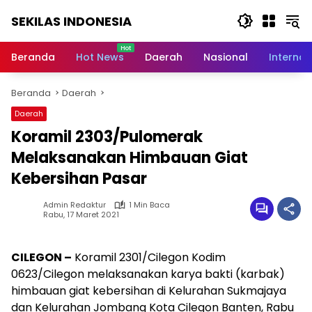
Langsung
SEKILAS INDONESIA
ke
konten
Berita
Terkini,
Beranda
Hot News
Daerah
Nasional
Internas
Breaking
News,
Beranda
Daerah
Latest
World,
Daerah
Headlines,
Koramil 2303/Pulomerak
News
Today
Melaksanakan Himbauan Giat
Kebersihan Pasar
Admin Redaktur
1 Min Baca
Rabu, 17 Maret 2021
CILEGON –
Koramil 2301/Cilegon Kodim
0623/Cilegon melaksanakan karya bakti (karbak)
himbauan giat kebersihan di Kelurahan Sukmajaya
dan Kelurahan Jombang Kota Cilegon Banten, Rabu