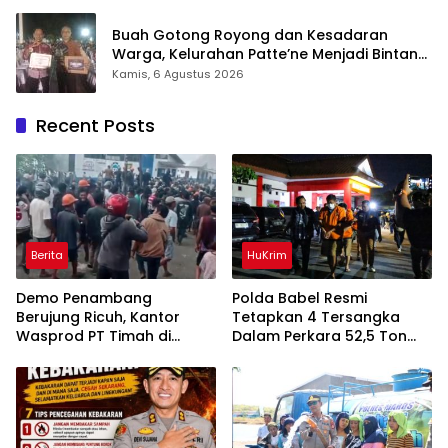
Buah Gotong Royong dan Kesadaran
Warga, Kelurahan Patte’ne Menjadi Bintang
Takalar Award 2026
Kamis, 6 Agustus 2026
Recent Posts
Berita
HuKrim
Demo Penambang
Polda Babel Resmi
Berujung Ricuh, Kantor
Tetapkan 4 Tersangka
Wasprod PT Timah di
Dalam Perkara 52,5 Ton
Belitung Timur Terbakar
Pasir Timah Ilegal Di
Belitung