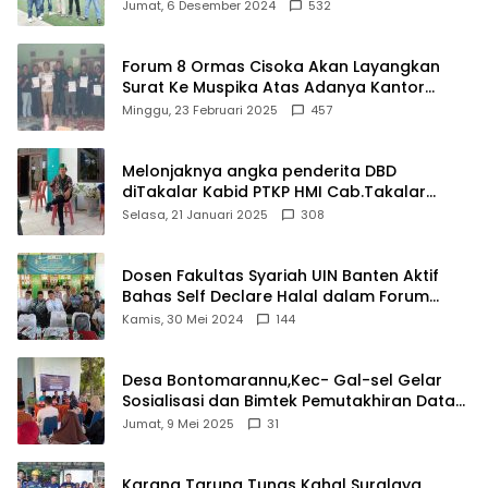
Damkar Di Kecamatan Cisoka
Jumat, 6 Desember 2024
532
Forum 8 Ormas Cisoka Akan Layangkan
Surat Ke Muspika Atas Adanya Kantor
Matel di Cisoka
Minggu, 23 Februari 2025
457
Melonjaknya angka penderita DBD
diTakalar Kabid PTKP HMI Cab.Takalar
angkat bicara
Selasa, 21 Januari 2025
308
Dosen Fakultas Syariah UIN Banten Aktif
Bahas Self Declare Halal dalam Forum
Ijtima Ulama MUI
Kamis, 30 Mei 2024
144
Desa Bontomarannu,Kec- Gal-sel Gelar
Sosialisasi dan Bimtek Pemutakhiran Data
ID
Jumat, 9 Mei 2025
31
Karang Taruna Tunas Kahal Suralaya