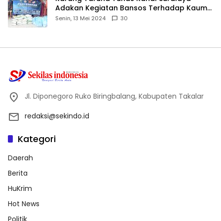
Adakan Kegiatan Bansos Terhadap Kaum
Dhuafa dan Anak Yatim-Piatu
Senin, 13 Mei 2024
30
Jl. Diponegoro Ruko Biringbalang, Kabupaten Takalar
redaksi@sekindo.id
Kategori
Daerah
Berita
HuKrim
Hot News
Politik