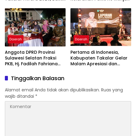
Komitmen Hadirkan
Bintang Takalar Award
Pelayanan Kesehatan
2026
Berkualitas
Daerah
Daerah
Anggota DPRD Provinsi
Pertama di Indonesia,
Sulawesi Selatan Fraksi
Kabupaten Takalar Gelar
PKB, Hj. Fadilah Fahriana
Malam Apresiasi dan
Hadiri Dan Beri Apresiasi :
Inovasi Award 2026:
Takalar Menyalakan
Panggung Penghargaan
Tinggalkan Balasan
Lentera Pengabdian
bagi Pelayan Publik
Melalui Malam Apresiasi
Berprestasi
Alamat email Anda tidak akan dipublikasikan.
Ruas yang
dan Inovasi Award 2026
wajib ditandai
*