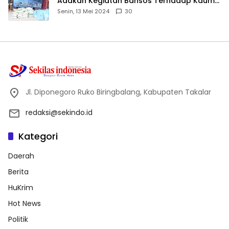
Adakan Kegiatan Bansos Terhadap Kaum
Dhuafa dan Anak Yatim-Piatu
Senin, 13 Mei 2024
30
Jl. Diponegoro Ruko Biringbalang, Kabupaten Takalar
redaksi@sekindo.id
Kategori
Daerah
Berita
HuKrim
Hot News
Politik