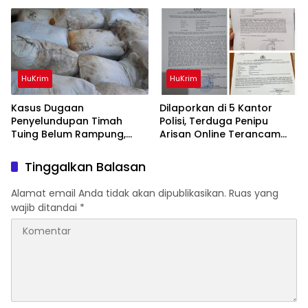
Diamankan Polisi
Bang Andra 2026
HuKrim
HuKrim
Kasus Dugaan
Dilaporkan di 5 Kantor
Penyelundupan Timah
Polisi, Terduga Penipu
Tuing Belum Rampung,
Arisan Online Terancam
Nama Akbar Kuday Muncul
Hukuman 4 Tahun Penjara
Dalam Informasi
denda Rp.500 Juta
Tinggalkan Balasan
Penyidikan
Alamat email Anda tidak akan dipublikasikan.
Ruas yang
wajib ditandai
*