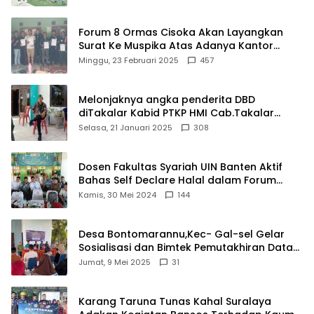
Forum 8 Ormas Cisoka Akan Layangkan
Surat Ke Muspika Atas Adanya Kantor
Matel di Cisoka
Minggu, 23 Februari 2025
457
Melonjaknya angka penderita DBD
diTakalar Kabid PTKP HMI Cab.Takalar
angkat bicara
Selasa, 21 Januari 2025
308
Dosen Fakultas Syariah UIN Banten Aktif
Bahas Self Declare Halal dalam Forum
Ijtima Ulama MUI
Kamis, 30 Mei 2024
144
Desa Bontomarannu,Kec- Gal-sel Gelar
Sosialisasi dan Bimtek Pemutakhiran Data
ID
Jumat, 9 Mei 2025
31
Karang Taruna Tunas Kahal Suralaya