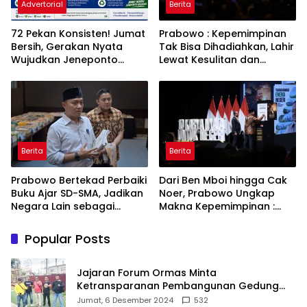
Advertorial
Berita
72 Pekan Konsisten! Jumat
Prabowo : Kepemimpinan
Bersih, Gerakan Nyata
Tak Bisa Dihadiahkan, Lahir
Wujudkan Jeneponto
Lewat Kesulitan dan
Bahagia dan Lingkungan
Keberanian
ASRI
Berita
Berita
Prabowo Bertekad Perbaiki
Dari Ben Mboi hingga Cak
Buku Ajar SD-SMA, Jadikan
Noer, Prabowo Ungkap
Negara Lain sebagai
Makna Kepemimpinan :
Referensi
Bekerja, Cintai Rakyat &
Gunakan Akal Sehat
Popular Posts
Jajaran Forum Ormas Minta
Ketransparanan Pembangunan Gedung
Damkar Di Kecamatan Cisoka
Jumat, 6 Desember 2024
532