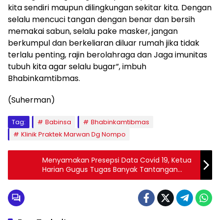
kita sendiri maupun dilingkungan sekitar kita. Dengan
selalu mencuci tangan dengan benar dan bersih
memakai sabun, selalu pake masker, jangan
berkumpul dan berkeliaran diluar rumah jika tidak
terlalu penting, rajin berolahraga dan Jaga imunitas
tubuh kita agar selalu bugar”, imbuh
Bhabinkamtibmas.
(Suherman)
Tag:
Babinsa
Bhabinkamtibmas
Klinik Praktek Marwan Dg Nompo
Menyamakan Presepsi Data Covid 19, Ketua
Harian Gugus Tugas Banyak Tantangan
Namun Tetap Konsisten