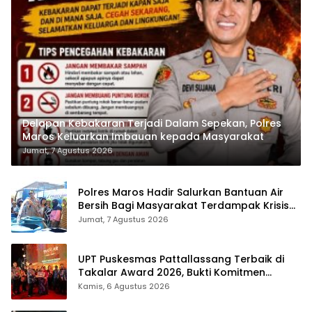
Delapan Kebakaran Terjadi Dalam Sepekan, Polres
Maros Keluarkan Imbauan kepada Masyarakat
Jumat, 7 Agustus 2026
Polres Maros Hadir Salurkan Bantuan Air
Bersih Bagi Masyarakat Terdampak Krisis
Air Bersih Di Maros
Jumat, 7 Agustus 2026
UPT Puskesmas Pattallassang Terbaik di
Takalar Award 2026, Bukti Komitmen
Hadirkan Pelayanan Kesehatan Berkualitas
Kamis, 6 Agustus 2026