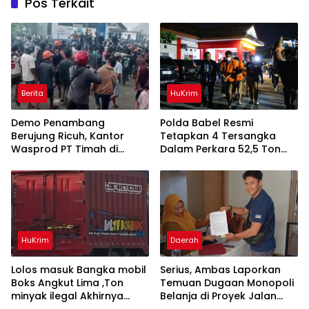
Pos Terkait
Berita
HuKrim
Demo Penambang
Polda Babel Resmi
Berujung Ricuh, Kantor
Tetapkan 4 Tersangka
Wasprod PT Timah di
Dalam Perkara 52,5 Ton
Belitung Timur Terbakar
Pasir Timah Ilegal Di
Belitung
HuKrim
Daerah
Lolos masuk Bangka mobil
Serius, Ambas Laporkan
Boks Angkut Lima ,Ton
‎Temuan Dugaan Monopoli
minyak ilegal Akhirnya
Belanja di Proyek Jalan