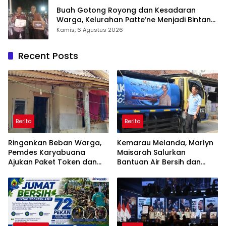
Buah Gotong Royong dan Kesadaran
Warga, Kelurahan Patte’ne Menjadi Bintang
Takalar Award 2026
Kamis, 6 Agustus 2026
Recent Posts
Berita
Berita
Ringankan Beban Warga,
Kemarau Melanda, Marlyn
Pemdes Karyabuana
Maisarah Salurkan
Ajukan Paket Token dan
Bantuan Air Bersih dan
Penurunan Daya Listrik ke
Toren untuk Warga
PLN
Babakan Madang