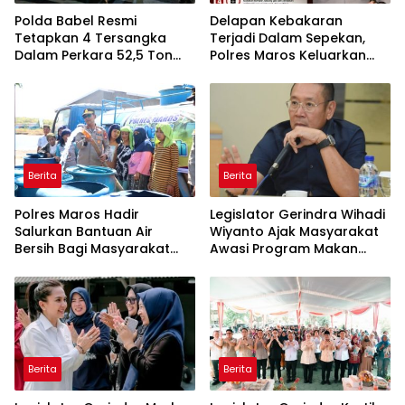
Polda Babel Resmi
Delapan Kebakaran
Tetapkan 4 Tersangka
Terjadi Dalam Sepekan,
Dalam Perkara 52,5 Ton
Polres Maros Keluarkan
Pasir Timah Ilegal Di
Imbauan kepada
Belitung
Masyarakat
Berita
Berita
Polres Maros Hadir
Legislator Gerindra Wihadi
Salurkan Bantuan Air
Wiyanto Ajak Masyarakat
Bersih Bagi Masyarakat
Awasi Program Makan
Terdampak Krisis Air Bersih
Bergizi Gratis agar Tepat
Di Maros
Sasaran
Berita
Berita