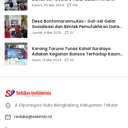
Ijtima Ulama MUI
Kamis, 30 Mei 2024
144
Desa Bontomarannu,Kec- Gal-sel Gelar
Sosialisasi dan Bimtek Pemutakhiran Data
ID
Jumat, 9 Mei 2025
31
Karang Taruna Tunas Kahal Suralaya
Adakan Kegiatan Bansos Terhadap Kaum
Dhuafa dan Anak Yatim-Piatu
Senin, 13 Mei 2024
30
Jl. Diponegoro Ruko Biringbalang, Kabupaten Takalar
redaksi@sekindo.id