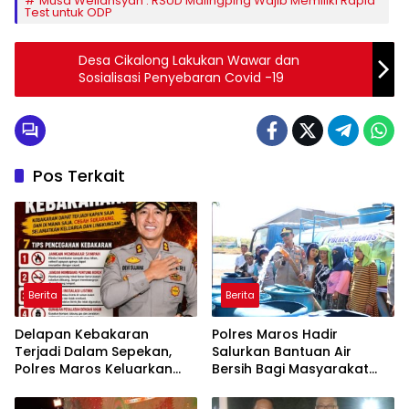
Musa Weliansyah : RSUD Malingping Wajib Memiliki Rapid
Test untuk ODP
Desa Cikalong Lakukan Wawar dan
Sosialisasi Penyebaran Covid -19
Pos Terkait
Berita
Berita
Delapan Kebakaran
Polres Maros Hadir
Terjadi Dalam Sepekan,
Salurkan Bantuan Air
Polres Maros Keluarkan
Bersih Bagi Masyarakat
Imbauan kepada
Terdampak Krisis Air Bersih
Masyarakat
Di Maros