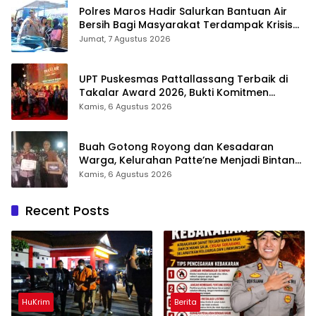
Polres Maros Hadir Salurkan Bantuan Air
Bersih Bagi Masyarakat Terdampak Krisis
Air Bersih Di Maros
Jumat, 7 Agustus 2026
UPT Puskesmas Pattallassang Terbaik di
Takalar Award 2026, Bukti Komitmen
Hadirkan Pelayanan Kesehatan Berkualitas
Kamis, 6 Agustus 2026
Buah Gotong Royong dan Kesadaran
Warga, Kelurahan Patte’ne Menjadi Bintang
Takalar Award 2026
Kamis, 6 Agustus 2026
Recent Posts
HuKrim
Berita