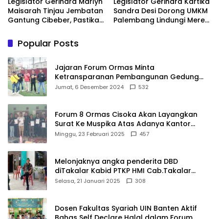
Legislator Gerindra Marlyn
Legislator Gerindra Kartika
Maisarah Tinjau Jembatan
Sandra Desi Dorong UMKM
Gantung Cibeber, Pastikan
Palembang Lindungi Merek
Aspirasi Warga Terlaksana
Usaha
Popular Posts
Jajaran Forum Ormas Minta
Ketransparanan Pembangunan Gedung
Damkar Di Kecamatan Cisoka
Jumat, 6 Desember 2024
532
Forum 8 Ormas Cisoka Akan Layangkan
Surat Ke Muspika Atas Adanya Kantor
Matel di Cisoka
Minggu, 23 Februari 2025
457
Melonjaknya angka penderita DBD
diTakalar Kabid PTKP HMI Cab.Takalar
angkat bicara
Selasa, 21 Januari 2025
308
Dosen Fakultas Syariah UIN Banten Aktif
Bahas Self Declare Halal dalam Forum