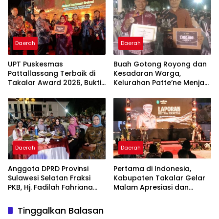
Daerah
Daerah
UPT Puskesmas
Buah Gotong Royong dan
Pattallassang Terbaik di
Kesadaran Warga,
Takalar Award 2026, Bukti
Kelurahan Patte’ne Menjadi
Komitmen Hadirkan
Bintang Takalar Award
Pelayanan Kesehatan
2026
Berkualitas
Daerah
Daerah
Anggota DPRD Provinsi
Pertama di Indonesia,
Sulawesi Selatan Fraksi
Kabupaten Takalar Gelar
PKB, Hj. Fadilah Fahriana
Malam Apresiasi dan
Hadiri Dan Beri Apresiasi :
Inovasi Award 2026:
Takalar Menyalakan
Panggung Penghargaan
Tinggalkan Balasan
Lentera Pengabdian
bagi Pelayan Publik