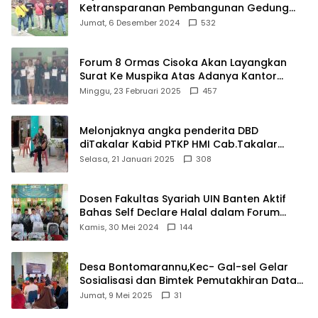
Ketransparanan Pembangunan Gedung
Damkar Di Kecamatan Cisoka
Jumat, 6 Desember 2024
532
Forum 8 Ormas Cisoka Akan Layangkan
Surat Ke Muspika Atas Adanya Kantor
Matel di Cisoka
Minggu, 23 Februari 2025
457
Melonjaknya angka penderita DBD
diTakalar Kabid PTKP HMI Cab.Takalar
angkat bicara
Selasa, 21 Januari 2025
308
Dosen Fakultas Syariah UIN Banten Aktif
Bahas Self Declare Halal dalam Forum
Ijtima Ulama MUI
Kamis, 30 Mei 2024
144
Desa Bontomarannu,Kec- Gal-sel Gelar
Sosialisasi dan Bimtek Pemutakhiran Data
ID
Jumat, 9 Mei 2025
31