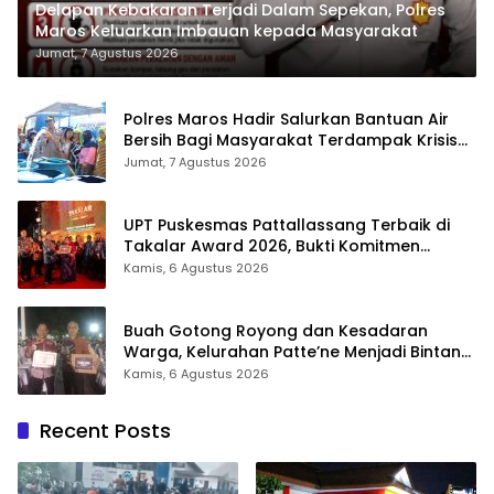
Delapan Kebakaran Terjadi Dalam Sepekan, Polres
Maros Keluarkan Imbauan kepada Masyarakat
Jumat, 7 Agustus 2026
Polres Maros Hadir Salurkan Bantuan Air
Bersih Bagi Masyarakat Terdampak Krisis
Air Bersih Di Maros
Jumat, 7 Agustus 2026
UPT Puskesmas Pattallassang Terbaik di
Takalar Award 2026, Bukti Komitmen
Hadirkan Pelayanan Kesehatan Berkualitas
Kamis, 6 Agustus 2026
Buah Gotong Royong dan Kesadaran
Warga, Kelurahan Patte’ne Menjadi Bintang
Takalar Award 2026
Kamis, 6 Agustus 2026
Recent Posts