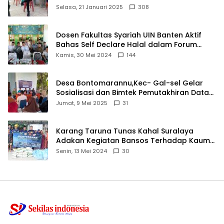
angkat bicara
Selasa, 21 Januari 2025
308
Dosen Fakultas Syariah UIN Banten Aktif
Bahas Self Declare Halal dalam Forum
Ijtima Ulama MUI
Kamis, 30 Mei 2024
144
Desa Bontomarannu,Kec- Gal-sel Gelar
Sosialisasi dan Bimtek Pemutakhiran Data
ID
Jumat, 9 Mei 2025
31
Karang Taruna Tunas Kahal Suralaya
Adakan Kegiatan Bansos Terhadap Kaum
Dhuafa dan Anak Yatim-Piatu
Senin, 13 Mei 2024
30