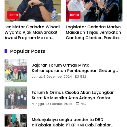
Berita
Berita
Legislator Gerindra Wihadi
Legislator Gerindra Marlyn
Wiyanto Ajak Masyarakat
Maisarah Tinjau Jembatan
Awasi Program Makan
Gantung Cibeber, Pastikan
Bergizi Gratis agar Tepat
Aspirasi Warga Terlaksana
Sasaran
Popular Posts
Jajaran Forum Ormas Minta
Ketransparanan Pembangunan Gedung
Damkar Di Kecamatan Cisoka
Jumat, 6 Desember 2024
532
Forum 8 Ormas Cisoka Akan Layangkan
Surat Ke Muspika Atas Adanya Kantor
Matel di Cisoka
Minggu, 23 Februari 2025
457
Melonjaknya angka penderita DBD
diTakalar Kabid PTKP HMI Cab.Takalar