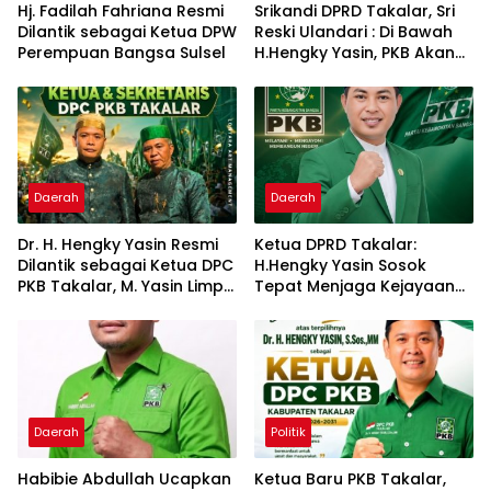
Hj. Fadilah Fahriana Resmi
Srikandi DPRD Takalar, Sri
Dilantik sebagai Ketua DPW
Reski Ulandari : Di Bawah
Perempuan Bangsa Sulsel
H.Hengky Yasin, PKB Akan
Tetap Solid Dan Semakin
Dekat dengan Rakyat
Daerah
Daerah
Dr. H. Hengky Yasin Resmi
Ketua DPRD Takalar:
Dilantik sebagai Ketua DPC
H.Hengky Yasin Sosok
PKB Takalar, M. Yasin Limpo
Tepat Menjaga Kejayaan
Jabat Sekretaris
PKB di Butta
Panrannuangku
Daerah
Politik
Habibie Abdullah Ucapkan
Ketua Baru PKB Takalar,