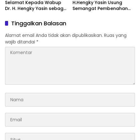
Selamat Kepada Wabup
H.Hengky Yasin Usung
Dr. H. Hengky Yasin sebagai
Semangat Pembenahan
Ketua DPC PKB Kab-
dan Penguatan Struktur
Takalar Periode 2026–2031
Partai
Tinggalkan Balasan
Alamat email Anda tidak akan dipublikasikan.
Ruas yang
wajib ditandai
*