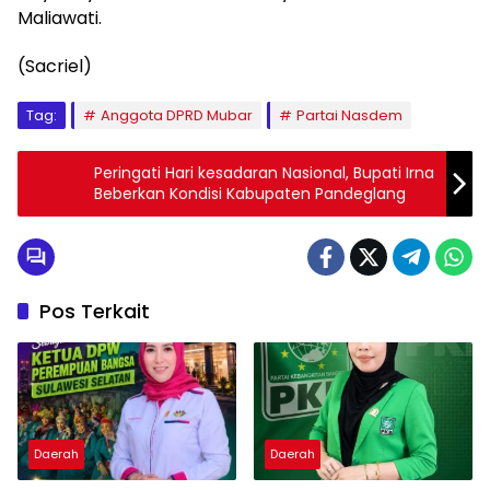
Maliawati.
(Sacriel)
Tag:
Anggota DPRD Mubar
Partai Nasdem
Peringati Hari kesadaran Nasional, Bupati Irna
Beberkan Kondisi Kabupaten Pandeglang
Pos Terkait
Daerah
Daerah