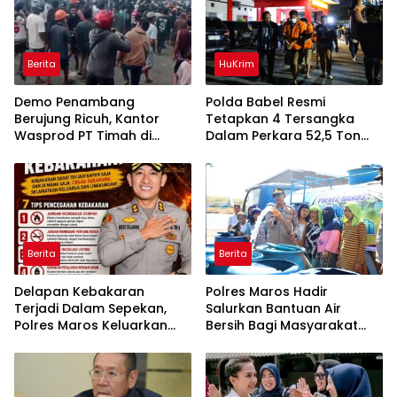
Berita
HuKrim
Demo Penambang
Polda Babel Resmi
Berujung Ricuh, Kantor
Tetapkan 4 Tersangka
Wasprod PT Timah di
Dalam Perkara 52,5 Ton
Belitung Timur Terbakar
Pasir Timah Ilegal Di
Belitung
Berita
Berita
Delapan Kebakaran
Polres Maros Hadir
Terjadi Dalam Sepekan,
Salurkan Bantuan Air
Polres Maros Keluarkan
Bersih Bagi Masyarakat
Imbauan kepada
Terdampak Krisis Air Bersih
Masyarakat
Di Maros