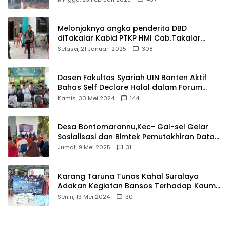
Melonjaknya angka penderita DBD
diTakalar Kabid PTKP HMI Cab.Takalar
angkat bicara
Selasa, 21 Januari 2025
308
Dosen Fakultas Syariah UIN Banten Aktif
Bahas Self Declare Halal dalam Forum
Ijtima Ulama MUI
Kamis, 30 Mei 2024
144
Desa Bontomarannu,Kec- Gal-sel Gelar
Sosialisasi dan Bimtek Pemutakhiran Data
ID
Jumat, 9 Mei 2025
31
Karang Taruna Tunas Kahal Suralaya
Adakan Kegiatan Bansos Terhadap Kaum
Dhuafa dan Anak Yatim-Piatu
Senin, 13 Mei 2024
30