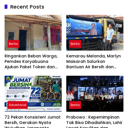
Recent Posts
Berita
Berita
Ringankan Beban Warga,
Kemarau Melanda, Marlyn
Pemdes Karyabuana
Maisarah Salurkan
Ajukan Paket Token dan
Bantuan Air Bersih dan
Penurunan Daya Listrik ke
Toren untuk Warga
PLN
Babakan Madang
Advertorial
Berita
72 Pekan Konsisten! Jumat
Prabowo : Kepemimpinan
Bersih, Gerakan Nyata
Tak Bisa Dihadiahkan, Lahir