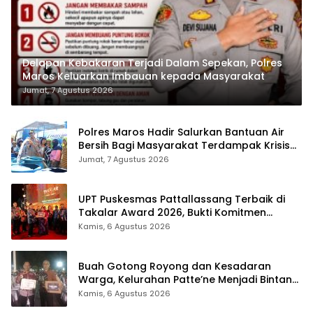
Delapan Kebakaran Terjadi Dalam Sepekan, Polres
Maros Keluarkan Imbauan kepada Masyarakat
Jumat, 7 Agustus 2026
Polres Maros Hadir Salurkan Bantuan Air
Bersih Bagi Masyarakat Terdampak Krisis
Air Bersih Di Maros
Jumat, 7 Agustus 2026
UPT Puskesmas Pattallassang Terbaik di
Takalar Award 2026, Bukti Komitmen
Hadirkan Pelayanan Kesehatan Berkualitas
Kamis, 6 Agustus 2026
Buah Gotong Royong dan Kesadaran
Warga, Kelurahan Patte’ne Menjadi Bintang
Takalar Award 2026
Kamis, 6 Agustus 2026