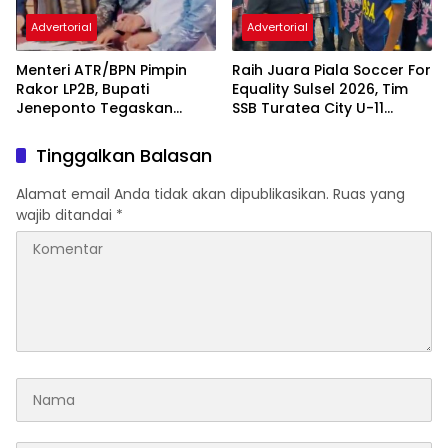
Advertorial
Advertorial
Menteri ATR/BPN Pimpin
Raih Juara Piala Soccer For
Rakor LP2B, Bupati
Equality Sulsel 2026, Tim
Jeneponto Tegaskan
SSB Turatea City U-11
Komitmen Lindungi Lahan
Diterima Bupati Jeneponto
Pertanian
Tinggalkan Balasan
Alamat email Anda tidak akan dipublikasikan.
Ruas yang
wajib ditandai
*