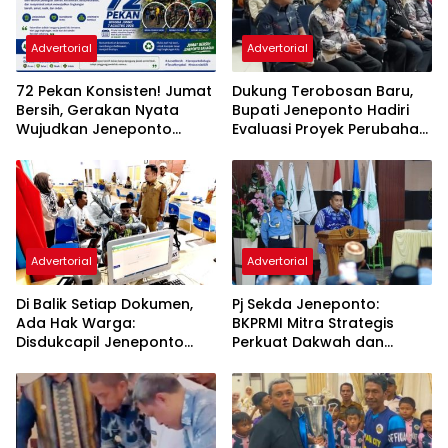
Advertorial
Advertorial
72 Pekan Konsisten! Jumat
Dukung Terobosan Baru,
Bersih, Gerakan Nyata
Bupati Jeneponto Hadiri
Wujudkan Jeneponto
Evaluasi Proyek Perubahan
Bahagia dan Lingkungan
PKN Tingkat II di Makassar
ASRI
Advertorial
Advertorial
Di Balik Setiap Dokumen,
Pj Sekda Jeneponto:
Ada Hak Warga:
BKPRMI Mitra Strategis
Disdukcapil Jeneponto
Perkuat Dakwah dan
Tingkatkan Kualitas
Pembinaan Generasi Muda
Layanan Administrasi
Kependudukan