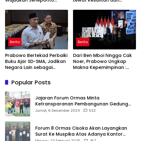
Wujudkan Jeneponto
Lewat Kesulitan dan
Bahagia dan Lingkungan
Keberanian
ASRI
Berita
Berita
Prabowo Bertekad Perbaiki
Dari Ben Mboi hingga Cak
Buku Ajar SD-SMA, Jadikan
Noer, Prabowo Ungkap
Negara Lain sebagai
Makna Kepemimpinan :
Referensi
Bekerja, Cintai Rakyat &
Gunakan Akal Sehat
Popular Posts
Jajaran Forum Ormas Minta
Ketransparanan Pembangunan Gedung
Damkar Di Kecamatan Cisoka
Jumat, 6 Desember 2024
532
Forum 8 Ormas Cisoka Akan Layangkan
Surat Ke Muspika Atas Adanya Kantor
Matel di Cisoka
Minggu, 23 Februari 2025
457