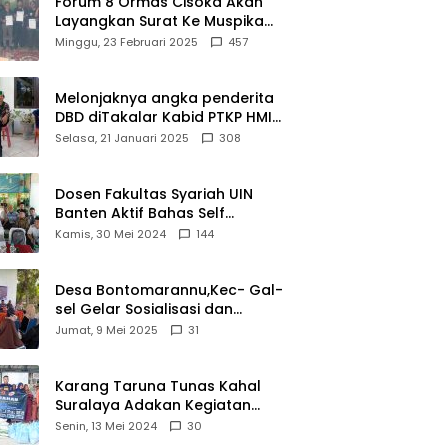
Forum 8 Ormas Cisoka Akan
Layangkan Surat Ke Muspika
Atas Adanya Kantor Matel di
Minggu, 23 Februari 2025
457
Cisoka
Melonjaknya angka penderita
DBD diTakalar Kabid PTKP HMI
Cab.Takalar angkat bicara
Selasa, 21 Januari 2025
308
Dosen Fakultas Syariah UIN
Banten Aktif Bahas Self
Declare Halal dalam Forum
Kamis, 30 Mei 2024
144
Ijtima Ulama MUI
Desa Bontomarannu,Kec- Gal-
sel Gelar Sosialisasi dan
Bimtek Pemutakhiran Data ID
Jumat, 9 Mei 2025
31
Karang Taruna Tunas Kahal
Suralaya Adakan Kegiatan
Bansos Terhadap Kaum
Senin, 13 Mei 2024
30
Dhuafa dan Anak Yatim-Piatu