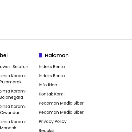
bel
Halaman
lawesi Selatan
Indeks Berita
binsa Koramil
Indeks Berita
Pulomerak
Info Iklan
binsa Koramil
Kontak Kami
Bojonegara
Pedoman Media Siber
binsa Koramil
Pedoman Media Siber
/Ciwandan
Privacy Policy
binsa Koramil
/Mancak
Redaksi