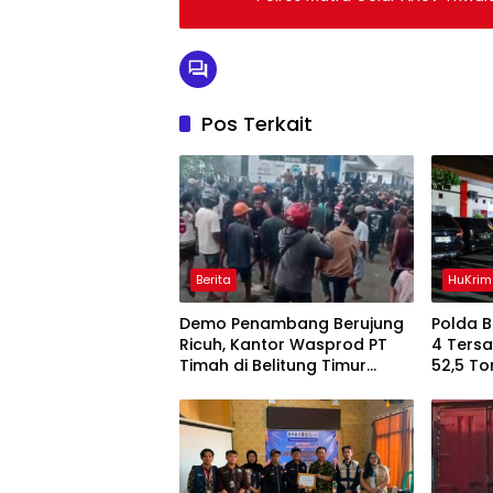
Pos Terkait
Berita
HuKrim
Demo Penambang Berujung
Polda 
Ricuh, Kantor Wasprod PT
4 Ters
Timah di Belitung Timur
52,5 To
Terbakar
Belitun