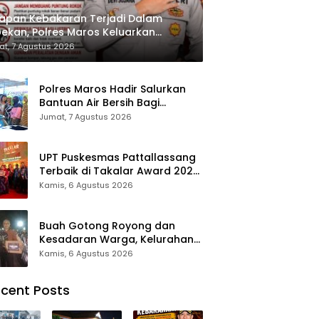
apan Kebakaran Terjadi Dalam
ekan, Polres Maros Keluarkan
bauan kepada Masyarakat
t, 7 Agustus 2026
Polres Maros Hadir Salurkan
Bantuan Air Bersih Bagi
Masyarakat Terdampak Krisis
Jumat, 7 Agustus 2026
Air Bersih Di Maros
UPT Puskesmas Pattallassang
Terbaik di Takalar Award 2026,
Bukti Komitmen Hadirkan
Kamis, 6 Agustus 2026
Pelayanan Kesehatan
Berkualitas
Buah Gotong Royong dan
Kesadaran Warga, Kelurahan
Patte’ne Menjadi Bintang
Kamis, 6 Agustus 2026
Takalar Award 2026
cent Posts