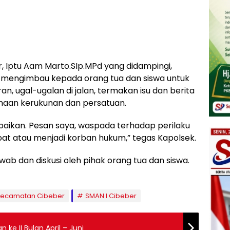
 Iptu Aam Marto.SIp.MPd yang didampingi,
 mengimbau kepada orang tua dan siswa untuk
, ugal-ugalan di jalan, termakan isu dan berita
maan kerukunan dan persatuan.
paikan. Pesan saya, waspada terhadap perilaku
bat atau menjadi korban hukum,” tegas Kapolsek.
awab dan diskusi oleh pihak orang tua dan siswa.
Kecamatan Cibeber
SMAN I Cibeber
 ke II Bulan April – Juni