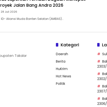
 Proyek Jalan Bang Andra 2026
 28 Juli 2026
. ID– Aliansi Muda Banten Selatan (AMBAS)…
Kategori
La
Daerah
Su
abupaten Takalar
Berita
Ba
2303/
HuKrim
Ba
Hot News
2302/
Politik
Ba
2307
Ba
2306