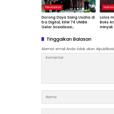
Pendidikan
HuKrim
Dorong Daya Saing Usaha di
Lolos 
Era Digital, KKM 74 UNIBA
Boks An
Gelar Sosialisasi
minyak 
Pengembangan UMKM
Diamank
Berbasis Technopreneurship
Tinggalkan Balasan
Alamat email Anda tidak akan dipublikasi