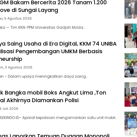
GM Bakam Bercerita 2026 Tanam 1.200
rove di Sungai Layang
u, 5 Agustus 2026
gka — Tim KKN-PPM Universitas Gadjah Mada…
a Saing Usaha di Era Digital, KKM 74 UNIBA
alisasi Pengembangan UMKM Berbasis
neurship
in, 3 Agustus 2026
nten – Dalam upaya meningkatkan daya saing…
k Bangka mobil Boks Angkut Lima ,Ton
al Akhirnya Diamankan Polisi
9 Juli 2026
SEKINDO.ID– Aparat kepolisian mengamankan satu unit mobil…
bas Laporkan ‎Temuan Dugaan Monopoli