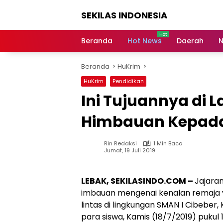
Langsung
SEKILAS INDONESIA
ke
konten
Berita
Terkini,
Beranda
Hot News
Daerah
N
Breaking
News,
Beranda
HuKrim
Latest
World,
HuKrim
Pendidikan
Headlines,
Ini Tujuannya di
News
Today
Himbauan Kepada 
Rin Redaksi
1 Min Baca
Jumat, 19 Juli 2019
LEBAK, SEKILASINDO.COM –
Jajara
imbauan mengenai kenalan remaja ya
lintas di lingkungan SMAN I Cibeber,
para siswa, Kamis (18/7/2019) pukul 