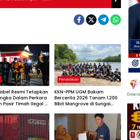
Pendidikan
Babel Resmi Tetapkan
KKN-PPM UGM Bakam
Daera
angka Dalam Perkara
Bercerita 2026 Tanam 1.200
n Pasir Timah Ilegal Di
Bibit Mangrove di Sungai
g
Layang