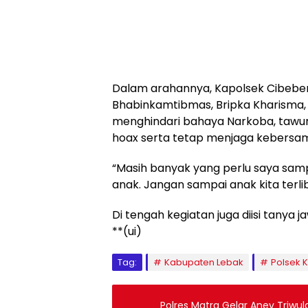
Dalam arahannya, Kapolsek Cibeber,
Bhabinkamtibmas, Bripka Kharisma,
menghindari bahaya Narkoba, tawuran
hoax serta tetap menjaga kebersa
“Masih banyak yang perlu saya sam
anak. Jangan sampai anak kita terli
Di tengah kegiatan juga diisi tanya j
**(ui)
Tag:
Kabupaten Lebak
Polsek 
Polres Matra Gelar Anev Triwulan