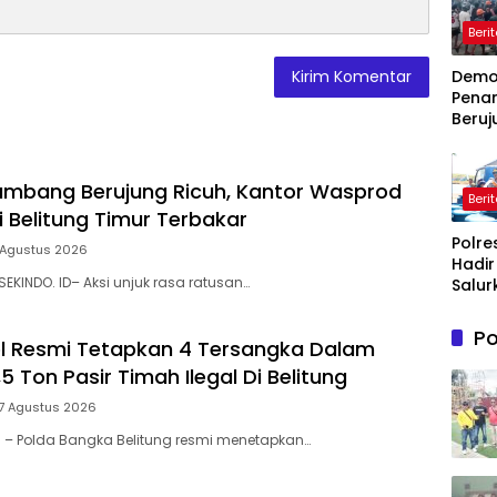
Beri
Dem
Pena
Beruj
Ricuh
Wasp
Timah
mbang Berujung Ricuh, Kantor Wasprod
Beri
Belit
i Belitung Timur Terbakar
Timur
Polre
Terb
 Agustus 2026
Hadir
SEKINDO. ID– Aksi unjuk rasa ratusan…
Salur
Bantu
Bersi
Po
l Resmi Tetapkan 4 Tersangka Dalam
Masy
Terd
5 Ton Pasir Timah Ilegal Di Belitung
Krisis
 7 Agustus 2026
Bersih
Maro
l – Polda Bangka Belitung resmi menetapkan…