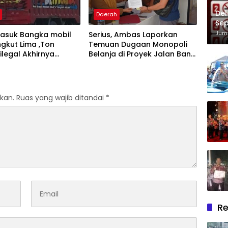
Del
Daerah
Sep
Im
Juma
masuk Bangka mobil
Serius, Ambas Laporkan
gkut Lima ,Ton
‎Temuan Dugaan Monopoli
ilegal Akhirnya
Belanja di Proyek Jalan Bang
an Polisi
Andra 2026
kan.
Ruas yang wajib ditandai
*
Re