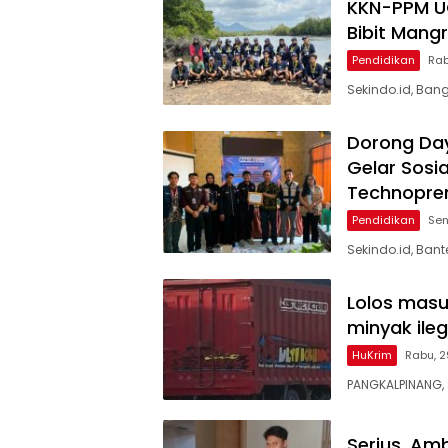
KKN-PPM U
Bibit Mang
Pendidikan
Rab
Sekindo.id, Ban
Dorong Day
Gelar Sosi
Technopre
Pendidikan
Sen
Sekindo.id, Ba
Lolos masu
minyak ileg
HuKrim
Rabu, 2
PANGKALPINANG, 
Serius, Am