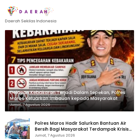
Daerah Sekilas Indonesia
Delapan Kebakaran Terjadi Dalam Sepekan, Polres
Maros Keluarkan Imbauan kepada Masyarakat
Jumat, 7 Agustus 2026
Polres Maros Hadir Salurkan Bantuan Air
Bersih Bagi Masyarakat Terdampak Krisis
Air Bersih Di Maros
Jumat, 7 Agustus 2026