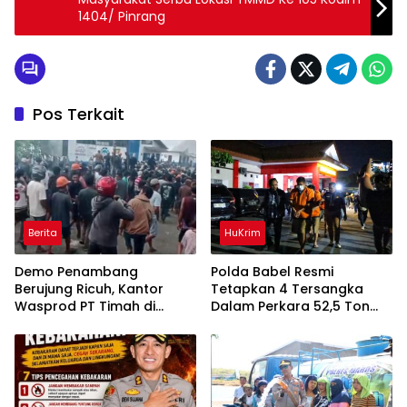
1404/ Pinrang
Pos Terkait
Berita
HuKrim
Demo Penambang
Polda Babel Resmi
Berujung Ricuh, Kantor
Tetapkan 4 Tersangka
Wasprod PT Timah di
Dalam Perkara 52,5 Ton
Belitung Timur Terbakar
Pasir Timah Ilegal Di
Belitung