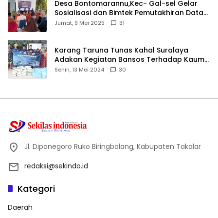
Desa Bontomarannu,Kec- Gal-sel Gelar
Sosialisasi dan Bimtek Pemutakhiran Data
ID
Jumat, 9 Mei 2025
31
Karang Taruna Tunas Kahal Suralaya
Adakan Kegiatan Bansos Terhadap Kaum
Dhuafa dan Anak Yatim-Piatu
Senin, 13 Mei 2024
30
Jl. Diponegoro Ruko Biringbalang, Kabupaten Takalar
redaksi@sekindo.id
Kategori
Daerah