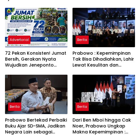
Penurunan Daya Listrik ke
Toren untuk Warga
PLN
Babakan Madang
Advertorial
Berita
72 Pekan Konsisten! Jumat
Prabowo : Kepemimpinan
Bersih, Gerakan Nyata
Tak Bisa Dihadiahkan, Lahir
Wujudkan Jeneponto
Lewat Kesulitan dan
Bahagia dan Lingkungan
Keberanian
ASRI
Berita
Berita
Prabowo Bertekad Perbaiki
Dari Ben Mboi hingga Cak
Buku Ajar SD-SMA, Jadikan
Noer, Prabowo Ungkap
Negara Lain sebagai
Makna Kepemimpinan :
Referensi
Bekerja, Cintai Rakyat &