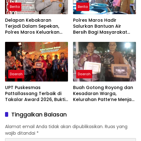
Berita
Berita
Delapan Kebakaran
Polres Maros Hadir
Terjadi Dalam Sepekan,
Salurkan Bantuan Air
Polres Maros Keluarkan
Bersih Bagi Masyarakat
Imbauan kepada
Terdampak Krisis Air Bersih
Masyarakat
Di Maros
Daerah
Daerah
UPT Puskesmas
Buah Gotong Royong dan
Pattallassang Terbaik di
Kesadaran Warga,
Takalar Award 2026, Bukti
Kelurahan Patte’ne Menjadi
Komitmen Hadirkan
Bintang Takalar Award
Pelayanan Kesehatan
2026
Tinggalkan Balasan
Berkualitas
Alamat email Anda tidak akan dipublikasikan.
Ruas yang
wajib ditandai
*