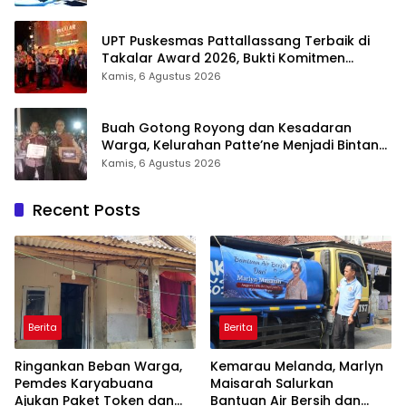
UPT Puskesmas Pattallassang Terbaik di
Takalar Award 2026, Bukti Komitmen
Hadirkan Pelayanan Kesehatan Berkualitas
Kamis, 6 Agustus 2026
Buah Gotong Royong dan Kesadaran
Warga, Kelurahan Patte’ne Menjadi Bintang
Takalar Award 2026
Kamis, 6 Agustus 2026
Recent Posts
Berita
Berita
Ringankan Beban Warga,
Kemarau Melanda, Marlyn
Pemdes Karyabuana
Maisarah Salurkan
Ajukan Paket Token dan
Bantuan Air Bersih dan