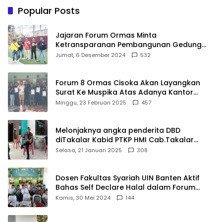
Gunakan Akal Sehat
Popular Posts
Jajaran Forum Ormas Minta
Ketransparanan Pembangunan Gedung
Damkar Di Kecamatan Cisoka
Jumat, 6 Desember 2024
532
Forum 8 Ormas Cisoka Akan Layangkan
Surat Ke Muspika Atas Adanya Kantor
Matel di Cisoka
Minggu, 23 Februari 2025
457
Melonjaknya angka penderita DBD
diTakalar Kabid PTKP HMI Cab.Takalar
angkat bicara
Selasa, 21 Januari 2025
308
Dosen Fakultas Syariah UIN Banten Aktif
Bahas Self Declare Halal dalam Forum
Ijtima Ulama MUI
Kamis, 30 Mei 2024
144