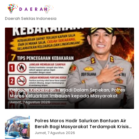
Daerah Sekilas Indonesia
Delapan Kebakaran Terjadi Dalam Sepekan, Polres
Maros Keluarkan Imbauan kepada Masyarakat
Jumat, 7 Agustus 2026
Polres Maros Hadir Salurkan Bantuan Air
Bersih Bagi Masyarakat Terdampak Krisis
Air Bersih Di Maros
Jumat, 7 Agustus 2026