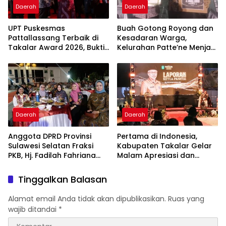
Daerah
Daerah
UPT Puskesmas
Buah Gotong Royong dan
Pattallassang Terbaik di
Kesadaran Warga,
Takalar Award 2026, Bukti
Kelurahan Patte’ne Menjadi
Komitmen Hadirkan
Bintang Takalar Award
Pelayanan Kesehatan
2026
Berkualitas
Daerah
Daerah
Anggota DPRD Provinsi
Pertama di Indonesia,
Sulawesi Selatan Fraksi
Kabupaten Takalar Gelar
PKB, Hj. Fadilah Fahriana
Malam Apresiasi dan
Hadiri Dan Beri Apresiasi :
Inovasi Award 2026:
Takalar Menyalakan
Panggung Penghargaan
Tinggalkan Balasan
Lentera Pengabdian
bagi Pelayan Publik
Melalui Malam Apresiasi
Berprestasi
Alamat email Anda tidak akan dipublikasikan.
Ruas yang
dan Inovasi Award 2026
wajib ditandai
*