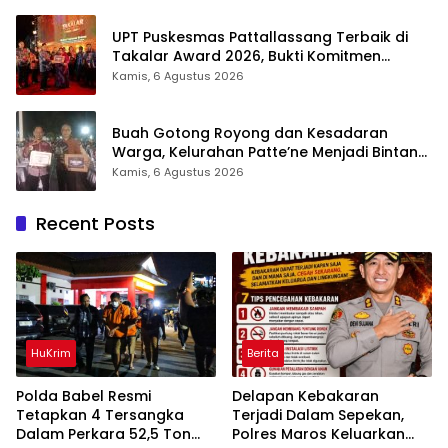
UPT Puskesmas Pattallassang Terbaik di
Takalar Award 2026, Bukti Komitmen
Hadirkan Pelayanan Kesehatan Berkualitas
Kamis, 6 Agustus 2026
Buah Gotong Royong dan Kesadaran
Warga, Kelurahan Patte’ne Menjadi Bintang
Takalar Award 2026
Kamis, 6 Agustus 2026
Recent Posts
HuKrim
Berita
Polda Babel Resmi
Delapan Kebakaran
Tetapkan 4 Tersangka
Terjadi Dalam Sepekan,
Dalam Perkara 52,5 Ton
Polres Maros Keluarkan