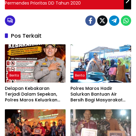
Permendes Prioritas DD Tahun 2020
Pos Terkait
Berita
Berita
Delapan Kebakaran
Polres Maros Hadir
Terjadi Dalam Sepekan,
Salurkan Bantuan Air
Polres Maros Keluarkan
Bersih Bagi Masyarakat
Imbauan kepada
Terdampak Krisis Air Bersih
Masyarakat
Di Maros