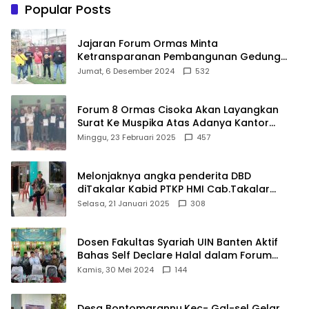
Popular Posts
Jajaran Forum Ormas Minta
Ketransparanan Pembangunan Gedung
Damkar Di Kecamatan Cisoka
Jumat, 6 Desember 2024
532
Forum 8 Ormas Cisoka Akan Layangkan
Surat Ke Muspika Atas Adanya Kantor
Matel di Cisoka
Minggu, 23 Februari 2025
457
Melonjaknya angka penderita DBD
diTakalar Kabid PTKP HMI Cab.Takalar
angkat bicara
Selasa, 21 Januari 2025
308
Dosen Fakultas Syariah UIN Banten Aktif
Bahas Self Declare Halal dalam Forum
Ijtima Ulama MUI
Kamis, 30 Mei 2024
144
Desa Bontomarannu,Kec- Gal-sel Gelar