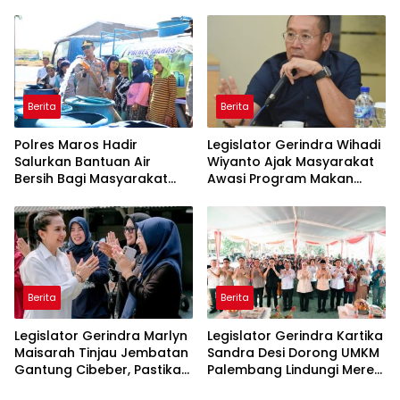
Pasir Timah Ilegal Di
Imbauan kepada
Belitung
Masyarakat
Berita
Berita
Polres Maros Hadir
Legislator Gerindra Wihadi
Salurkan Bantuan Air
Wiyanto Ajak Masyarakat
Bersih Bagi Masyarakat
Awasi Program Makan
Terdampak Krisis Air Bersih
Bergizi Gratis agar Tepat
Di Maros
Sasaran
Berita
Berita
Legislator Gerindra Marlyn
Legislator Gerindra Kartika
Maisarah Tinjau Jembatan
Sandra Desi Dorong UMKM
Gantung Cibeber, Pastikan
Palembang Lindungi Merek
Aspirasi Warga Terlaksana
Usaha