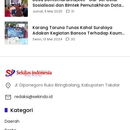
Sosialisasi dan Bimtek Pemutakhiran Data
ID
Jumat, 9 Mei 2025
31
Karang Taruna Tunas Kahal Suralaya
Adakan Kegiatan Bansos Terhadap Kaum
Dhuafa dan Anak Yatim-Piatu
Senin, 13 Mei 2024
30
Jl. Diponegoro Ruko Biringbalang, Kabupaten Takalar
redaksi@sekindo.id
Kategori
Daerah