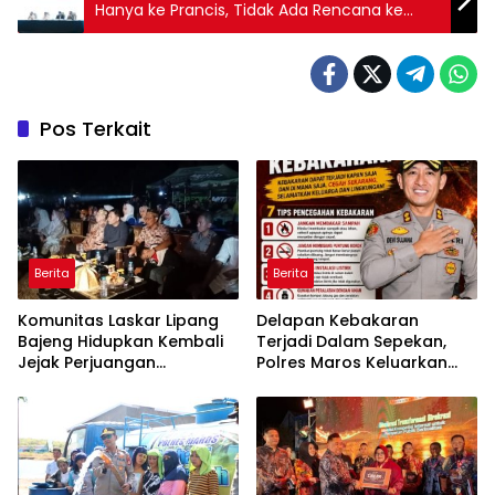
Hanya ke Prancis, Tidak Ada Rencana ke
Negara Lain
Pos Terkait
Berita
Berita
Komunitas Laskar Lipang
Delapan Kebakaran
Bajeng Hidupkan Kembali
Terjadi Dalam Sepekan,
Jejak Perjuangan
Polres Maros Keluarkan
Ranggong Daeng Romo,
Imbauan kepada
Wabup Takalar: Apresiasi
Masyarakat
Bahwa Sejarah Adalah
Warisan yang Tak Ternilai”.