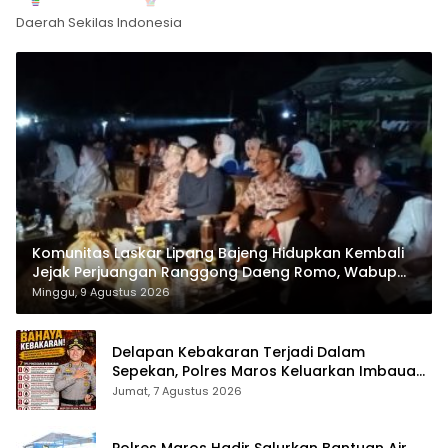
Daerah Sekilas Indonesia
Komunitas Laskar Lipang Bajeng Hidupkan Kembali
Jejak Perjuangan Ranggong Daeng Romo, Wabup
Takalar: Apresiasi Bahwa Sejarah Adalah Warisan
Minggu, 9 Agustus 2026
yang Tak Ternilai”.
Delapan Kebakaran Terjadi Dalam
Sepekan, Polres Maros Keluarkan Imbauan
kepada Masyarakat
Jumat, 7 Agustus 2026
Polres Maros Hadir Salurkan Bantuan Air