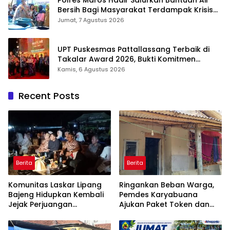
Bersih Bagi Masyarakat Terdampak Krisis
Air Bersih Di Maros
Jumat, 7 Agustus 2026
UPT Puskesmas Pattallassang Terbaik di
Takalar Award 2026, Bukti Komitmen
Hadirkan Pelayanan Kesehatan Berkualitas
Kamis, 6 Agustus 2026
Recent Posts
Berita
Berita
Komunitas Laskar Lipang
Ringankan Beban Warga,
Bajeng Hidupkan Kembali
Pemdes Karyabuana
Jejak Perjuangan
Ajukan Paket Token dan
Ranggong Daeng Romo,
Penurunan Daya Listrik ke
Wabup Takalar: Apresiasi
PLN