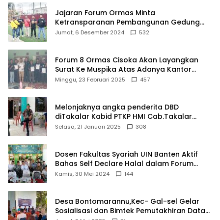
Jajaran Forum Ormas Minta
Ketransparanan Pembangunan Gedung
Damkar Di Kecamatan Cisoka
Jumat, 6 Desember 2024
532
Forum 8 Ormas Cisoka Akan Layangkan
Surat Ke Muspika Atas Adanya Kantor
Matel di Cisoka
Minggu, 23 Februari 2025
457
Melonjaknya angka penderita DBD
diTakalar Kabid PTKP HMI Cab.Takalar
angkat bicara
Selasa, 21 Januari 2025
308
Dosen Fakultas Syariah UIN Banten Aktif
Bahas Self Declare Halal dalam Forum
Ijtima Ulama MUI
Kamis, 30 Mei 2024
144
Desa Bontomarannu,Kec- Gal-sel Gelar
Sosialisasi dan Bimtek Pemutakhiran Data