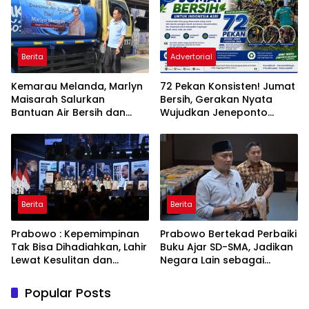
Bahwa Sejarah Adalah
Warisan yang Tak Ternilai”.
Berita
Advertorial
Kemarau Melanda, Marlyn
72 Pekan Konsisten! Jumat
Maisarah Salurkan
Bersih, Gerakan Nyata
Bantuan Air Bersih dan
Wujudkan Jeneponto
Toren untuk Warga
Bahagia dan Lingkungan
Babakan Madang
ASRI
Berita
Berita
Prabowo : Kepemimpinan
Prabowo Bertekad Perbaiki
Tak Bisa Dihadiahkan, Lahir
Buku Ajar SD-SMA, Jadikan
Lewat Kesulitan dan
Negara Lain sebagai
Keberanian
Referensi
Popular Posts