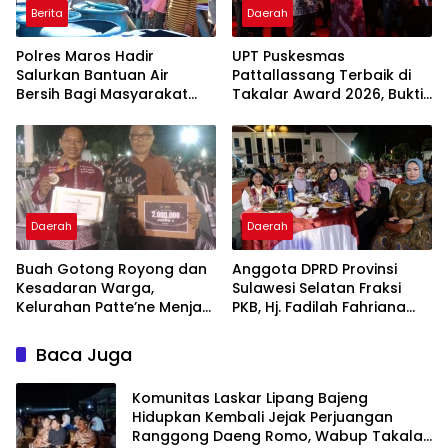
Berita
Daerah
Polres Maros Hadir
UPT Puskesmas
Salurkan Bantuan Air
Pattallassang Terbaik di
Bersih Bagi Masyarakat
Takalar Award 2026, Bukti
Terdampak Krisis Air Bersih
Komitmen Hadirkan
Di Maros
Pelayanan Kesehatan
Berkualitas
Daerah
Daerah
Buah Gotong Royong dan
Anggota DPRD Provinsi
Kesadaran Warga,
Sulawesi Selatan Fraksi
Kelurahan Patte’ne Menjadi
PKB, Hj. Fadilah Fahriana
Bintang Takalar Award
Hadiri Dan Beri Apresiasi :
2026
Takalar Menyalakan
Baca Juga
Lentera Pengabdian
Melalui Malam Apresiasi
Komunitas Laskar Lipang Bajeng
dan Inovasi Award 2026
Hidupkan Kembali Jejak Perjuangan
Ranggong Daeng Romo, Wabup Takalar: