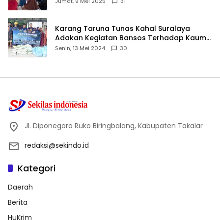
ID
Jumat, 9 Mei 2025
31
Karang Taruna Tunas Kahal Suralaya
Adakan Kegiatan Bansos Terhadap Kaum
Dhuafa dan Anak Yatim-Piatu
Senin, 13 Mei 2024
30
Jl. Diponegoro Ruko Biringbalang, Kabupaten Takalar
redaksi@sekindo.id
Kategori
Daerah
Berita
HuKrim